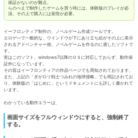
保証がないのが難点。

らのべえで制作したゲームを買う時には、体験版のプレイが必
須。その上で購入には覚悟が必要。
イーフロンティア制作の、ノベルゲーム作成ツールです。

エロゲ―で一般的な、ウインドウが下にあり立ち絵がその上に表示
されるアドベンチャー他、ノベルゲームを作るのに適したソフトで
す。

実はこのソフト、windows7以降のＯＳに対応しておらず、動作保
証外になっています。

その旨はイーフロンティアの作品ページでも周知されております。

また、上記の「ぎがロリ戦士つみれの地球侵略」でも明記されてお
り、体験版の「はじめに」というドキュメントにも詳しく書かれて
います。

わかっている動作エラーは、
画面サイズをフルウィンドウにすると、強制終了
する。