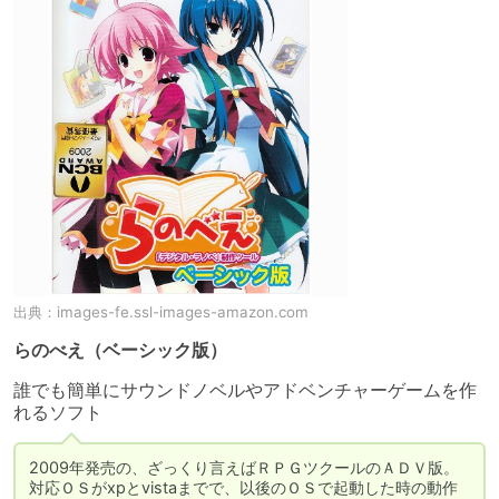
出典：
images-fe.ssl-images-amazon.com
らのべえ（ベーシック版）
誰でも簡単にサウンドノベルやアドベンチャーゲームを作
れるソフト
2009年発売の、ざっくり言えばＲＰＧツクールのＡＤＶ版。
対応ＯＳがxpとvistaまでで、以後のＯＳで起動した時の動作