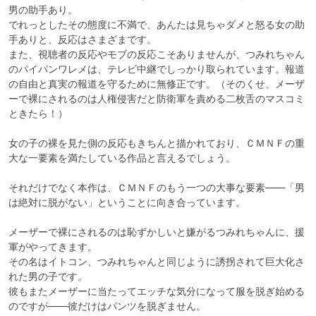
男の助手あり。

でれっとしたその態度に不満で、あんたは見ちゃダメと怒る女の助
手ありと、反応はさまざまです。

また、視聴者の反応やモブの反応こそありませんが、つみれちゃん
のパイパンワレメは、テレビ中継でしっかり取られています。報道
の自由と真実の報道を守るために無修正です。（そのくせ、メーザ
ーで裸にされるのは人権侵害だと防衛軍を責める二枚舌のマスコミ
ときたら！）

女の子の裸を見た側の反応もきちんと描かれており、ＣＭＮＦの重
大な一要素を満たしている作品と言えるでしょう。

それだけでなく本作は、ＣＭＮＦのもう一つの大事な要素――「男
は絶対に脱がない」ということに向き合っています。

メーザーで裸にされるのは恥ずかしいと嫌がるつみれちゃんに、援
軍がやってきます。

その名はイトコン、つみれちゃんと同じように誘拐されて巨大化さ
れた男の子です。

彼もまたメーザーに当たってエッチな気分になって服を脱ぎ始める
のですが――彼だけはパンツを脱ぎません。
