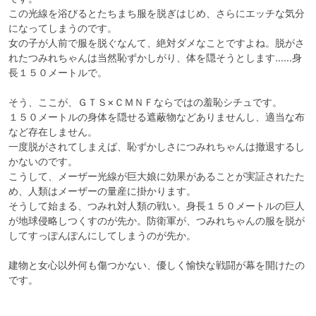
この光線を浴びるとたちまち服を脱ぎはじめ、さらにエッチな気分
になってしまうのです。

女の子が人前で服を脱ぐなんて、絶対ダメなことですよね。脱がさ
れたつみれちゃんは当然恥ずかしがり、体を隠そうとします……身
長１５０メートルで。

そう、ここが、ＧＴＳ×ＣＭＮＦならではの羞恥シチュです。

１５０メートルの身体を隠せる遮蔽物などありませんし、適当な布
など存在しません。

一度脱がされてしまえば、恥ずかしさにつみれちゃんは撤退するし
かないのです。

こうして、メーザー光線が巨大娘に効果があることが実証されたた
め、人類はメーザーの量産に掛かります。

そうして始まる、つみれ対人類の戦い。身長１５０メートルの巨人
が地球侵略しつくすのが先か。防衛軍が、つみれちゃんの服を脱が
してすっぽんぽんにしてしまうのが先か。

建物と女心以外何も傷つかない、優しく愉快な戦闘が幕を開けたの
です。