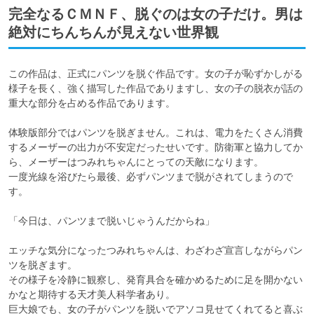
完全なるＣＭＮＦ、脱ぐのは女の子だけ。男は
絶対にちんちんが見えない世界観
この作品は、正式にパンツを脱ぐ作品です。女の子が恥ずかしがる
様子を長く、強く描写した作品でありますし、女の子の脱衣が話の
重大な部分を占める作品であります。

体験版部分ではパンツを脱ぎません。これは、電力をたくさん消費
するメーザーの出力が不安定だったせいです。防衛軍と協力してか
ら、メーザーはつみれちゃんにとっての天敵になります。

一度光線を浴びたら最後、必ずパンツまで脱がされてしまうので
す。

「今日は、パンツまで脱いじゃうんだからね」

エッチな気分になったつみれちゃんは、わざわざ宣言しながらパン
ツを脱ぎます。

その様子を冷静に観察し、発育具合を確かめるために足を開かない
かなと期待する天才美人科学者あり。

巨大娘でも、女の子がパンツを脱いでアソコ見せてくれてると喜ぶ