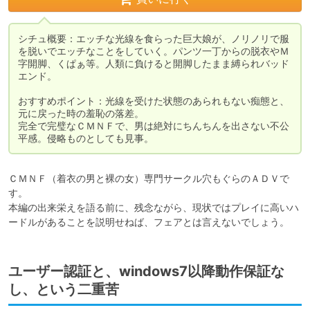
シチュ概要：エッチな光線を食らった巨大娘が、ノリノリで服
を脱いでエッチなことをしていく。パンツ一丁からの脱衣やＭ
字開脚、くぱぁ等。人類に負けると開脚したまま縛られバッド
エンド。

おすすめポイント：光線を受けた状態のあられもない痴態と、
元に戻った時の羞恥の落差。

完全で完璧なＣＭＮＦで、男は絶対にちんちんを出さない不公
平感。侵略ものとしても見事。
ＣＭＮＦ（着衣の男と裸の女）専門サークル穴もぐらのＡＤＶで
す。

本編の出来栄えを語る前に、残念ながら、現状ではプレイに高いハ
ードルがあることを説明せねば、フェアとは言えないでしょう。
ユーザー認証と、windows7以降動作保証な
し、という二重苦