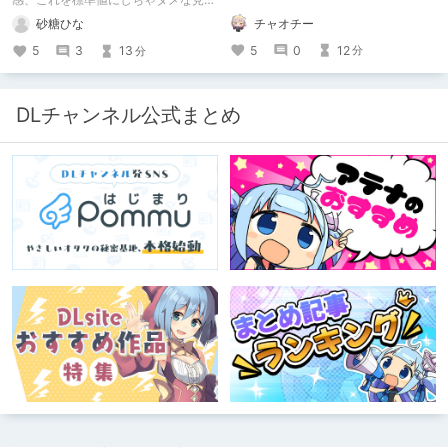
かも
チャオチー
砂糖ひな
5
0
12
5
3
13
分
分
DLチャンネル公式まとめ