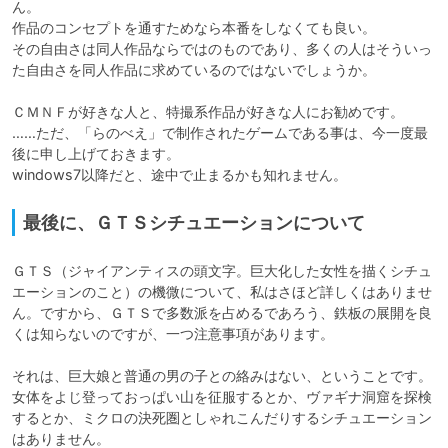
ん。

作品のコンセプトを通すためなら本番をしなくても良い。

その自由さは同人作品ならではのものであり、多くの人はそういっ
た自由さを同人作品に求めているのではないでしょうか。

ＣＭＮＦが好きな人と、特撮系作品が好きな人にお勧めです。

……ただ、「らのべえ」で制作されたゲームである事は、今一度最
後に申し上げておきます。

windows7以降だと、途中で止まるかも知れません。
最後に、ＧＴＳシチュエーションについて
ＧＴＳ（ジャイアンティスの頭文字。巨大化した女性を描くシチュ
エーションのこと）の機微について、私はさほど詳しくはありませ
ん。ですから、ＧＴＳで多数派を占めるであろう、鉄板の展開を良
くは知らないのですが、一つ注意事項があります。

それは、巨大娘と普通の男の子との絡みはない、ということです。

女体をよじ登っておっぱい山を征服するとか、ヴァギナ洞窟を探検
するとか、ミクロの決死圏としゃれこんだりするシチュエーション
はありません。
