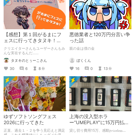
【感想】第１回がるまにフ
悪徳業者と120万円分言い争
ェスに行ってきタヌキ！
った話
【レポ】
クリエイターさんもユーザーさんもみ
親の金は僕の金
んな実在するんだ……
ぼくくん
タヌキのとぅーこさん
16
0
13
30
6
8
分
分
ゆずソフトソングフェス
上海の没入型ホラ
2026に行ってきた
ー”UMEPLAY”に15万円払っ
たら、2作品とも号泣した※
正直、過去１・２を争う見応えと満足
貸し切り費用15万、感動𝓹𝓻𝓲𝓬𝓮𝓵𝓮𝓼𝓼....
ネタバレなし
感、これを標準値にしちゃダメな見本