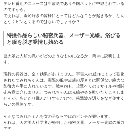
テレビ番組のニュースは生放送であり全国ネットに中継されている
のですから。

であれば、羞恥好きの皆様にとってはどんなことが起きるか、なん
となくピンとくるのではないでしょうか？
特撮作品らしい秘密兵器、メーザー光線。浴びる
と服を脱ぎ発情し始める
巨大娘と人類の戦いがどのようなものになるか、簡単に説明しま
す。

現行の兵器は、全く効果がありません。宇宙人の威力によって強化
されたつみれちゃんは、実際の服や皮膚の厚さとは関係ない絶大な
防御力を手に入れています。戦車砲も、攻撃ヘリのミサイルや機関
砲も意に介しません。つみれちゃんは光線や炎を吐いたりこそしま
せんが、歩いたり飛んだりするだけで、衝撃波が辺りをなぎ倒すく
らいの巨体です。

そんなつみれちゃんを女の子ならではのピンチが襲います。

それは、天才美人科学者が発明した秘密兵器、メーザー光線の威力
です。
