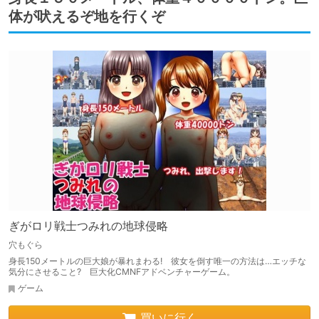
体が吠えるぞ地を行くぞ
ぎがロリ戦士つみれの地球侵略
穴もぐら
身長150メートルの巨大娘が暴れまわる! 彼女を倒す唯一の方法は…エッチな
気分にさせること? 巨大化CMNFアドベンチャーゲーム。
ゲーム
買いに行く