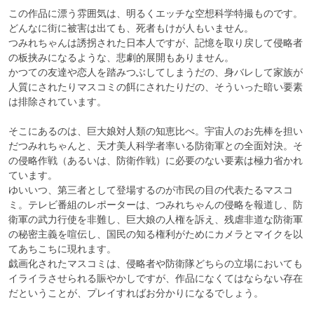
この作品に漂う雰囲気は、明るくエッチな空想科学特撮ものです。

どんなに街に被害は出ても、死者もけが人もいません。

つみれちゃんは誘拐された日本人ですが、記憶を取り戻して侵略者
の板挟みになるような、悲劇的展開もありません。

かつての友達や恋人を踏みつぶしてしまうだの、身バレして家族が
人質にされたりマスコミの餌にされたりだの、そういった暗い要素
は排除されています。

そこにあるのは、巨大娘対人類の知恵比べ。宇宙人のお先棒を担い
だつみれちゃんと、天才美人科学者率いる防衛軍との全面対決。そ
の侵略作戦（あるいは、防衛作戦）に必要のない要素は極力省かれ
ています。

ゆいいつ、第三者として登場するのが市民の目の代表たるマスコ
ミ。テレビ番組のレポーターは、つみれちゃんの侵略を報道し、防
衛軍の武力行使を非難し、巨大娘の人権を訴え、残虐非道な防衛軍
の秘密主義を喧伝し、国民の知る権利がためにカメラとマイクを以
てあちこちに現れます。

戯画化されたマスコミは、侵略者や防衛隊どちらの立場においても
イライラさせられる賑やかしですが、作品になくてはならない存在
だということが、プレイすればお分かりになるでしょう。
