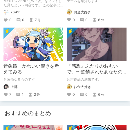
MYSTIC ZENO【Win版】をプレイし
ゲームを紹介します
やすみー
た見たという内容です。 この記事は
通常のクリエイターズ記事です。
お金大好き
76421
0
0
6
0
0
7
分
分
音象徴 かわいい響きを考
『感想』ふたりのおもい
えてみる
で。〜監禁されたあなたの
末路〜【がるまに限定特典
音象徴なるものです
音声作品の感想です。
付き】
上都
お金大好き
7
1
2
0
0
6
分
分
おすすめのまとめ