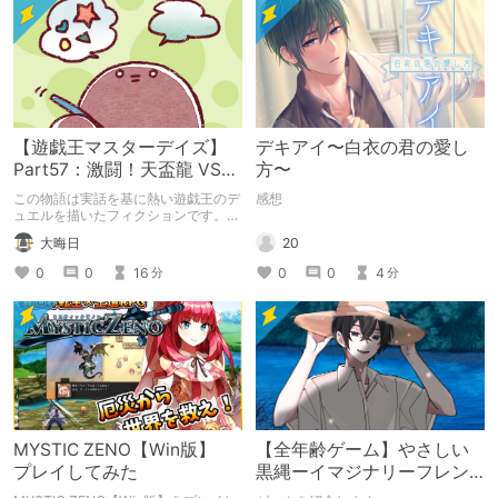
【遊戯王マスターデイズ】
デキアイ〜白衣の君の愛し
Part57：激闘！天盃龍 VS
方〜
千年D【架空デュエル】
この物語は実話を基に熱い遊戯王のデ
感想
ュエルを描いたフィクションです。
（自分用メモ：2025-05-14）
20
大晦日
0
0
4
0
0
16
分
分
MYSTIC ZENO【Win版】
【全年齢ゲーム】やさしい
プレイしてみた
黒縄ーイマジナリーフレン
ドの「彼」と過ごすおぼん