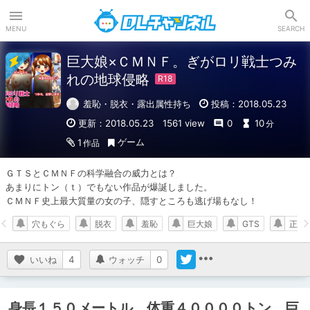
DLチャンネル
MENU
SEARCH
巨大娘×ＣＭＮＦ。ぎがロリ戦士つみ
れの地球侵略
羞恥・脱衣・露出属性持ち
投稿：2018.05.23
更新：2018.05.23
1561 view
0
10
分
ゲーム
1
作品
ＧＴＳとＣＭＮＦの科学融合の威力とは？

あまりにトン（ｔ）でもない作品が爆誕しました。

ＣＭＮＦ史上最大質量の女の子、隠すところも逃げ場もなし！
穴もぐら
脱衣
羞恥
巨大娘
GTS
正式
いいね
4
ウォッチ
0
身長１５０メートル、体重４００００トン。巨