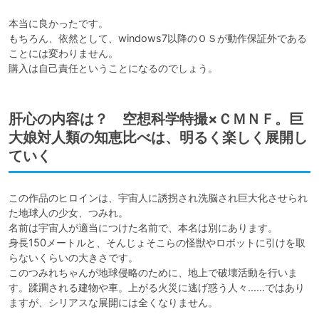
本当に良かったです。

もちろん、依然として、windows7以降のＯＳが動作保証外である
ことには変わりません。

購入は自己責任ということになるのでしょう。
肝心の内容は？ 空想科学特撮×ＣＭＮＦ。巨
大娘対人類の知恵比べは、明るく楽しく展開し
ていく
この作品のヒロインは、宇宙人に誘拐され洗脳され巨大化させられ
た地球人の少女、つみれ。

名前は宇宙人が適当につけた名前で、本名は別にあります。

身長150メートルと、そんじょそこらの怪獣やロボットに引けを取
らないくらいの大きさです。

このつみれちゃんが地球侵略のために、地上で破壊活動を行いま
す。蹂躙される建物や車。上がる火災に逃げ惑う人々……ではあり
ますが、シリアスな展開には全くなりません。
