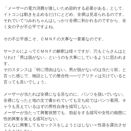
「メーザーの電力消費が激しいため節約する必要がある」として、
イトコンは動きを止めるだけにとどめ、全裸は見送られるのです。
それでいてつみれちゃんはしっかり全裸に剥かれるのですから、全
く女の子が不公平ですよね。

その不公平感こそ、ＣＭＮＦの大事な一要素なのです。

サークルによってＣＭＮＦの解釈は様々ですが、穴もぐらさんはと
りわけ「男は脱がない」というのを大事にしているように思われま
す。

そのスタンスは「特に理由はない。男が脱がないのは当たり前」と
言った感じで、物語としての整合性――リアリティは欠けていると
言っても良いでしょう。

メーザーが当たれば全裸になる筈なのに、パンツを脱いでいない。

全裸になったと地の文で書かれていても立ち絵ではパンツ着用。キ
ャラも見えているはずの男性自身を描写しない。

メーザーが当たって興奮状態でも、勃起をする描写や女性の痴態に
性的興奮を覚える描写がない。

どんなに興奮してもセックスをしようとはしない＝性器を露出させ
ようとはしない。
