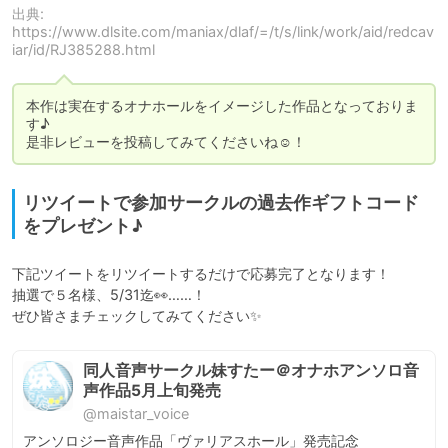
出典:
https://www.dlsite.com/maniax/dlaf/=/t/s/link/work/aid/redcav
iar/id/RJ385288.html
本作は実在するオナホールをイメージした作品となっておりま
す♪

是非レビューを投稿してみてくださいね☺️！
リツイートで参加サークルの過去作ギフトコード
をプレゼント♪
下記ツイートをリツイートするだけで応募完了となります！

抽選で５名様、5/31迄👀……！

ぜひ皆さまチェックしてみてください✨
同人音声サークル妹すたー＠オナホアンソロ音
声作品5月上旬発売
@maistar_voice
アンソロジー音声作品「ヴァリアスホール」発売記念
