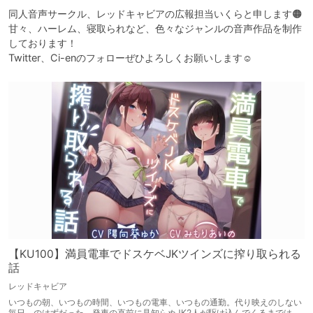
同人音声サークル、レッドキャビアの広報担当いくらと申します🟠

甘々、ハーレム、寝取られなど、色々なジャンルの音声作品を制作
しております！

Twitter、Ci-enのフォローぜひよろしくお願いします☺️
【KU100】満員電車でドスケベJKツインズに搾り取られる
話
レッドキャビア
いつもの朝、いつもの時間、いつもの電車、いつもの通勤。代り映えのしない
毎日、のはずだった。発車の直前に見知らぬJK2人が駆け込んでくるまでは