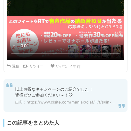
返信
リツイート
いいね
4年前
以上お得なキャンペーンのご紹介でした！

皆様ぜひご参加ください～！♡
出典：
https://www.dlsite.com/maniax/dlaf/=/t/s/link/work/aid/redcaviar/id/RJ385288.html
この記事をまとめた人