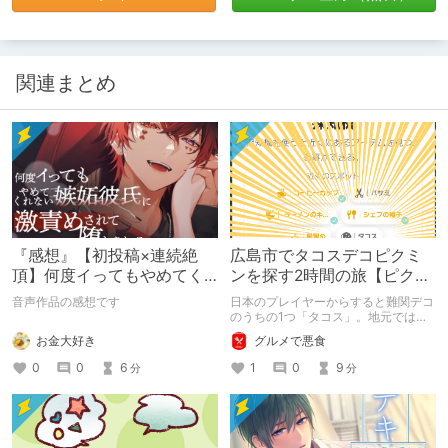
関連まとめ
『感想』【初投稿×連続絶
広島市でタコスデコピクミ
頂】何度イってもやめてく
ンを探す2時間の旅【ピクミ
れない嫉妬彼氏に激責めさ
ンブルーム / Pikmin
音声作品の感想です
日本のプレイヤーからすると難関デコ
れて堕とされる。
Bloom】
のうちの1つ「タコス」。地元では見
つけられなかった男が広島で探す旅を
お金大好き
グルメで悪食
お送りします。ねくすと5月のテーマ
「お出かけの記録」。
0
0
6
1
0
9
分
分