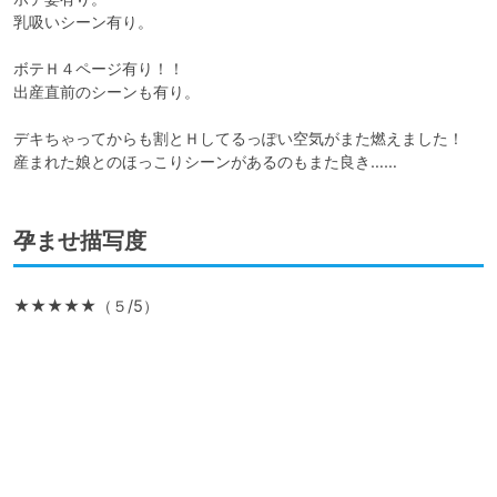
乳吸いシーン有り。

ボテＨ４ページ有り！！

出産直前のシーンも有り。

デキちゃってからも割とＨしてるっぽい空気がまた燃えました！

産まれた娘とのほっこりシーンがあるのもまた良き……
孕ませ描写度
★★★★★（５/5）
