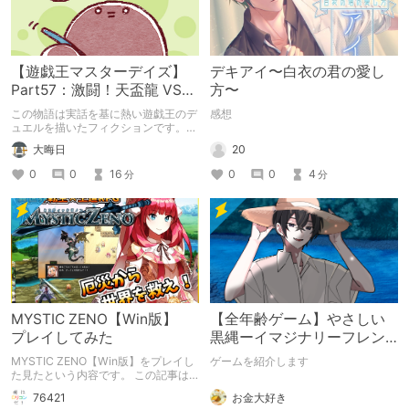
【遊戯王マスターデイズ】
デキアイ〜白衣の君の愛し
Part57：激闘！天盃龍 VS
方〜
千年D【架空デュエル】
この物語は実話を基に熱い遊戯王のデ
感想
ュエルを描いたフィクションです。
（自分用メモ：2025-05-14）
20
大晦日
0
0
4
0
0
16
分
分
MYSTIC ZENO【Win版】
【全年齢ゲーム】やさしい
プレイしてみた
黒縄ーイマジナリーフレン
ドの「彼」と過ごすおぼん
MYSTIC ZENO【Win版】をプレイし
ゲームを紹介します
やすみー
た見たという内容です。 この記事は
通常のクリエイターズ記事です。
お金大好き
76421