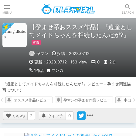
DLチャンネル
MENU
SEARCH
【孕ませ系おススメ作品】『遺産とし
てメイドちゃんを相続したんだが?』
孕マン
投稿：2023.07.12
更新：2023.07.12
153 view
0
2
分
マンガ
1
作品
『遺産としてメイドちゃんを相続したんだが?』レビュー＋孕ませ関連描
写について
オススメ作品レビュー
孕マンの孕ませ作品レビュー
中出し
いいね
2
ウォッチ
0