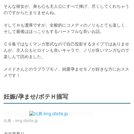
そんな彼女が、身も心も主人公にすべて捧げ、尽くしてくれちゃう
のですからたまりませんね。

そしてＨも濃厚ですが、全般的にコメディのノリもとても楽しく、
そして最後はほっこりもするハートフルな良いお話。

ＣＧ集ではなくマンガ形式なので自己投影するタイプではありませ
んが、主人公もヒロインも良いキャラで、ノリが良いマンガなので
楽しんで読めました。

メイドさんとのラブラブモノ、純愛孕ませモノが好きな方におスス
メです！
妊娠/孕ませ/ボテＨ描写
出典：
img.dlsite.jp
ボテ姿有り。
