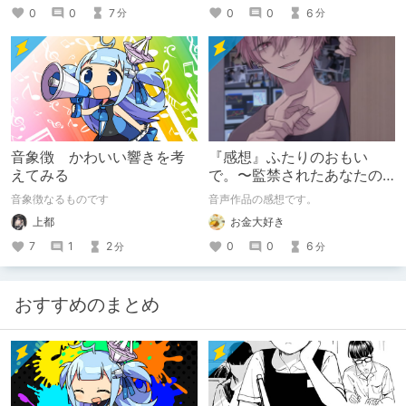
0
0
6
0
0
7
分
分
音象徴 かわいい響きを考
『感想』ふたりのおもい
えてみる
で。〜監禁されたあなたの
末路〜【がるまに限定特典
音象徴なるものです
音声作品の感想です。
付き】
上都
お金大好き
7
1
2
0
0
6
分
分
おすすめのまとめ