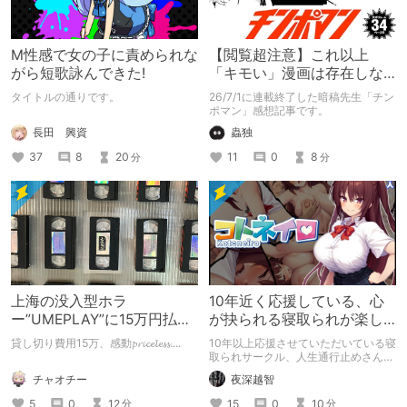
M性感で女の子に責められな
【閲覧超注意】これ以上
がら短歌詠んできた!
「キモい」漫画は存在しな
い？チンポマンとかいう
タイトルの通りです。
26/7/1に連載終了した暗稿先生「チン
「魂の殺人」の完成形
ポマン」感想記事です。
長田 興資
蟲独
37
8
20
11
0
8
分
分
上海の没入型ホラ
10年近く応援している、心
ー”UMEPLAY”に15万円払っ
が抉られる寝取られが楽し
たら、2作品とも号泣した※
めるサークル
貸し切り費用15万、感動𝓹𝓻𝓲𝓬𝓮𝓵𝓮𝓼𝓼....
10年以上応援させていただいている寝
ネタバレなし
取られサークル、人生通行止めさんの
新作がとても良かったので、新作を中
チャオチー
夜深越智
心に、このサークルのゲームを紹介し
たくて、記事を書かせていただく。
5
0
12
15
0
10
分
分