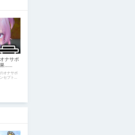
オナサポ
果……
のオナサポ
ンセプト通
、肝心の売