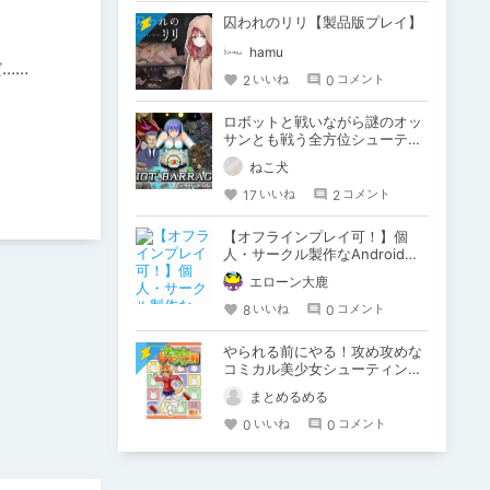
囚われのリリ【製品版プレイ】
hamu
……
2
0
いいね
コメント
ロボットと戦いながら謎のオッ
サンとも戦う全方位シューティ
ング『RIOT BARRAGE』が斬新
ねこ犬
すぎた
17
2
いいね
コメント
【オフラインプレイ可！】個
人・サークル製作なAndroidの
フリーゲーム
エローン大鹿
8
0
いいね
コメント
やられる前にやる！攻め攻めな
コミカル美少女シューティング
「きゅぴシュ～」
まとめるめる
0
0
いいね
コメント