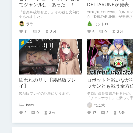
てジャンルは…あった！！
DELTARUNEが発表
『音楽を破壊せよ。』その殺し文句に
2018/10/31 22:00『UND
ヤられました。
ら『DELTARUNE』が発表
た。 UNDERTALEプレイ者向けのゲー
ララ
ミントロ
ムなので、ここではUNDERT
紹介申し上げます。
11
2
3
6
0
3
分
分
囚われのリリ【製品版プレ
ロボットと戦いなが
イ】
ッサンとも戦う全方
ティング『RIOT BAR
製品版プレイの記事になります。
テロ組織を壊滅させるため
が斬新すぎた
「チェスナット」に乗って
る！ 従来の宇宙戦闘に、
hamu
ねこ犬
ンが侵入してくるという、
しい要素を加えた全方位シ
2
0
3
17
2
3
分
分
グが……謎のオッサンが侵入
の!? 宇宙空間で!?