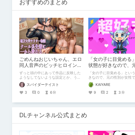
おすすめのまとめ
ごめんねおじいちゃん、エロ
「女の子に目覚める
同人音声のビッチヒロインに
状態が好きなので、
名前使って～過去作品コンセ
が女性でも男性でも
ずっと頭の中にあって作品に反映した
「女の子に目覚める」とい
プトを思い出そう～
話
ようなしてないような設定とか、うち
きなので、元の性別が女性
のヒロイン達の名づけの法則とかを頭
も問題ない話
スパイダーテイスト
KAIYARE
の中の映●研の金●さんに「そこにあ
っちゃいけねえんだよ」といわれたの
3
0
6
9
2
3
分
分
でとりあえず垂れ流します。
DLチャンネル公式まとめ