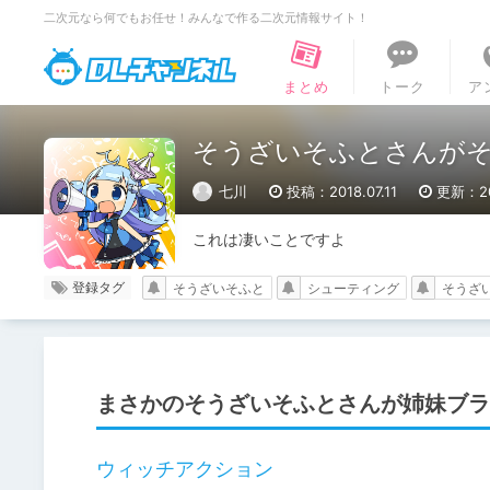
二次元なら何でもお任せ！みんなで作る二次元情報サイト！
DLチャンネル
まとめ
トーク
ア
そうざいそふとさんが
七川
投稿：2018.07.11
更新：201
これは凄いことですよ
登録タグ
そうざいそふと
シューティング
そうざい
まさかのそうざいそふとさんが姉妹ブラ
ウィッチアクション