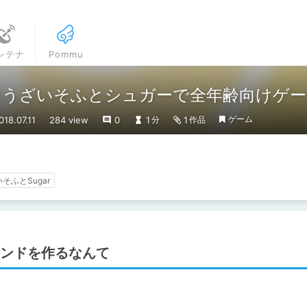
ンテナ
Pommu
そうざいそふとシュガーで全年齢向けゲー
ゲーム
8.07.11
284 view
0
1
1
分
作品
そふとSugar
ンドを作るなんて