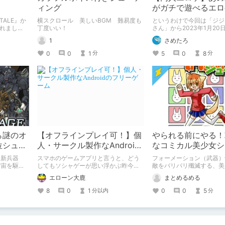
ィング
がガチで遊べるエロ
ゲーミングちんぽ華
ERTALE』か
横スクロール 美しいBGM 難易度も
というわけで今回は「ジジ
古>！
されまし
丁度いい！
さん」から2023年1月20
「ゲーミングちんぽ華道部
1
さめたろ
ALEをご
つきまして、体験版をプレ
やゲームの内容など、いく
0
0
1
5
0
8
分
分
まとめてご紹介させていた
思います！
ら謎のオ
【オフラインプレイ可！】個
やられる前にやる！
位シュー
人・サークル製作なAndroid
なコミカル美少女シ
RAGE』
のフリーゲーム
ング「きゅぴシュ～
、新兵器
スマホのゲームアプリと言うと、どう
フォーメーション（武器）
宇宙を駆け
してもソシャゲーが思い浮かぶ昨今。
敵をバリバリ殲滅する、美
謎のオッサ
ではありますが、実際のところ、結構
ティング「きゅぴシュ～」
エローン大鹿
まとめるめる
まったく新
有名どころの個人製作者・サークルさ
紹介です。
ューティン
んが無料ゲームを出していたりしま
8
0
1
0
0
5
分以内
分
してくる
す。 ここでは、個人的にオススメな
Androidのフリーゲームを紹介致しま
す。