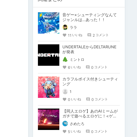
音ゲー×シューティングなんて
ジャンルは…あった！！
ララ
11
2
いいね
コメント
UNDERTALEからDELTARUNE
が発表
ミントロ
6
0
いいね
コメント
カラフルボイス付きシューティ
ング
1
0
0
いいね
コメント
【同人エロゲ】あのAIミームが
ガチで遊べるエロゲに！<ゲー
ミングちんぽ華道部の稽古>！
さめたろ
5
0
いいね
コメント