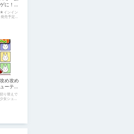
ゲに！<
道部の稽
★インイン
日発売予定の
の稽古」に
イした感想
つか情報を
だきたいと
攻め攻め
ューティ
」
切り替えで
少女シュー
（橙汁）の