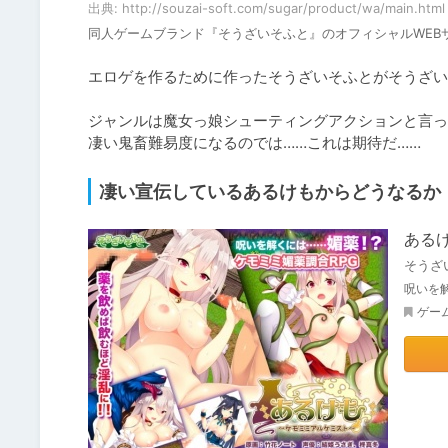
出典: http://souzai-soft.com/sugar/product/wa/main.html
同人ゲームブランド『そうざいそふと』のオフィシャルWEB
エロゲを作るために作ったそうざいそふとがそうざい
ジャンルは魔女っ娘シューティングアクションと言っ
凄い鬼畜難易度になるのでは……これは期待だ……
凄い宣伝しているあるけもからどうなるか
ある
そうざ
呪いを解
ゲー