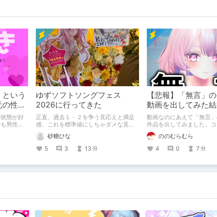
」という
ゆずソフトソングフェス
【悲報】「無言」の
元の性別
2026に行ってきた
動画を出してみた結
問題ない
う状態が好
正直、過去１・２を争う見応えと満足
動画なのにあえて「無言」
でも男性で
感、これを標準値にしちゃダメな見本
作品を出してみました。コ
かも
りのものは作れたのですが
砂糖ひな
ののむらむら
上がね……
5
3
13
4
0
7
分
分