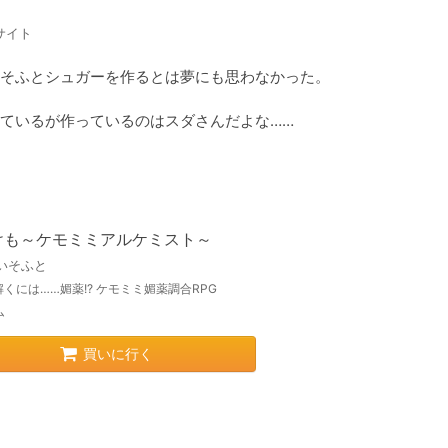
サイト
そふとシュガーを作るとは夢にも思わなかった。

ているが作っているのはスダさんだよな……

けも～ケモミミアルケミスト～
いそふと
くには……媚薬!? ケモミミ媚薬調合RPG
ム
買いに行く