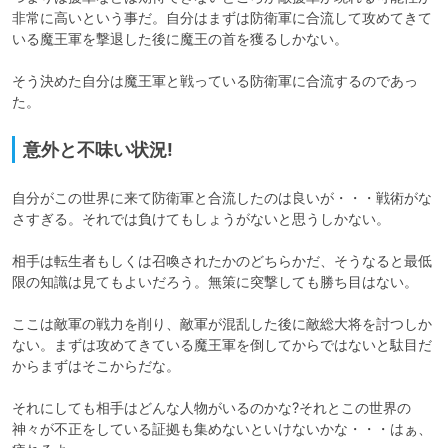
非常に高いという事だ。自分はまずは防衛軍に合流して攻めてきて
いる魔王軍を撃退した後に魔王の首を獲るしかない。

そう決めた自分は魔王軍と戦っている防衛軍に合流するのであっ
た。
意外と不味い状況!
自分がこの世界に来て防衛軍と合流したのは良いが・・・戦術がな
さすぎる。それでは負けてもしょうがないと思うしかない。

相手は転生者もしくは召喚されたかのどちらかだ、そうなると最低
限の知識は見てもよいだろう。無策に突撃しても勝ち目はない。

ここは敵軍の戦力を削り、敵軍が混乱した後に敵総大将を討つしか
ない。まずは攻めてきている魔王軍を倒してからではないと駄目だ
からまずはそこからだな。

それにしても相手はどんな人物がいるのかな?それとこの世界の
神々が不正をしている証拠も集めないといけないかな・・・はぁ、