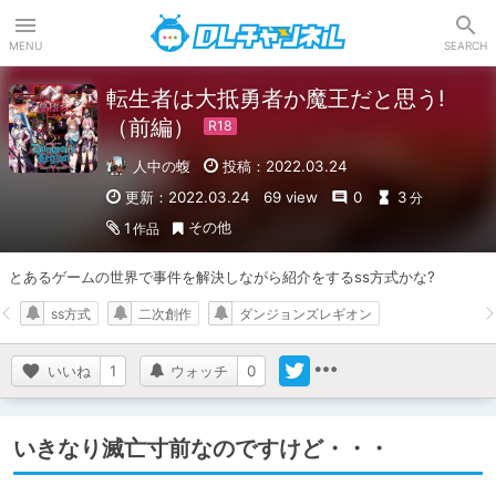
DLチャンネル
MENU
SEARCH
転生者は大抵勇者か魔王だと思う!
（前編）
人中の蝮
投稿：2022.03.24
更新：2022.03.24
69 view
0
3
分
その他
1
作品
とあるゲームの世界で事件を解決しながら紹介をするss方式かな?
ss方式
二次創作
ダンジョンズレギオン
いいね
1
ウォッチ
0
いきなり滅亡寸前なのですけど・・・