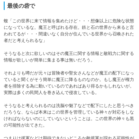
最後の砦で
蝮「この世界に来て情報を集めたけど・・・想像以上に危険な状態
になっているな。魔王と呼ばれる存在。鉄と石の世界から来ると言
われてるが・・・間違いなく自分が住んでいる世界から召喚された
者だと考えられるな」

そうなると次に欲しいのはその魔王に関する情報と敵戦力に関する
情報が欲しいが簡単に集まる事は無いだろう。

それよりも噂だが元々は冒険者や聖女さんなどが魔王の配下になっ
ていると聞くがそう簡単に魔王に降るものなのか。もし魔王が権力
者を排除する為に動いているのであればあり得るかもしれないが。
実際は多くの民間人を巻き込んで侵攻している。

そうなると考えられるのは洗脳や魅了などで配下にしたと思うべき
だろうな、ならば本来はこの世界を管理している神々が対応をしな
ければならないのにしていないということは。この世界の神々も黒
の可能性が出てきた。

つまりは援軍などは期待できないどころか敵援軍が現れる可能性が