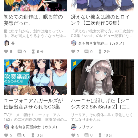
初めての創作は、眠る前の
冴えない彼女は誰のヒロイ
妄想だった。
ン？【二次創作CG集】
世に出す前から、創作は始まってい
「冴えない彼女の育て方」の二次創作
る。私が同人をやるようになった経緯
CG集「sk-st」のレビュー記事になり
のお話。
ます。
蒼
名も無き変態紳士（カタメ）
8
0
9
7
0
2
分
分
ユーフォニアムガールズが
ハーニャは訝しげた【シニ
妊娠出産させられるCG集
シスタ2 SiNiSistar2】[二次
創作]
TVアニメ「響け！ユーフォニアム
リーリア、その身体…早く浄化しなく
1&2」の二次創作CG集「吹奏楽部の
てはなりませんね
女の子たち」のレビュー記事です。
名も無き変態紳士（カタメ）
フリッツ
5
0
3
5
0
18
分
分