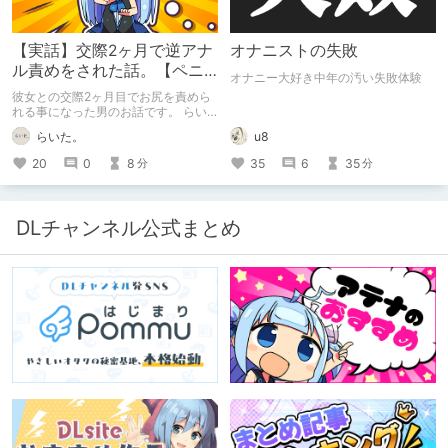
【実話】交際2ヶ月で逆アナ
オナニストの失敗
ル責めをされた話。【ペニ
オナニー大好き中年の汚い失敗体験
バン】
彼女との交際2ヶ月目でお尻を責めら
れる事になった男のお話です。 らい
た。のエチエチ体験談#2【逆アナ
らいた。
u8
ル】
20
0
8
35
6
35
分
分
DLチャンネル公式まとめ