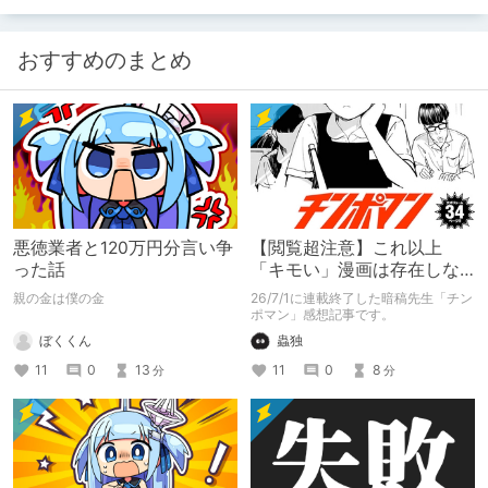
おすすめのまとめ
悪徳業者と120万円分言い争
【閲覧超注意】これ以上
った話
「キモい」漫画は存在しな
い？チンポマンとかいう
親の金は僕の金
26/7/1に連載終了した暗稿先生「チン
「魂の殺人」の完成形
ポマン」感想記事です。
ぼくくん
蟲独
11
0
13
11
0
8
分
分