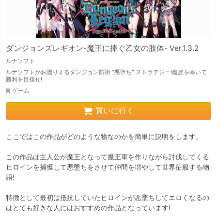
ダンジョンズレギオン-魔王に捧ぐ乙女の肢体- Ver.1.3.2
ルナソフト
ルナソフトがお贈りするダンジョン防衛 "悪堕ち" ストラテジー!魔族を率いて
勝利を目指せ!
ゲーム
買いに行く
ここではこの作品がどのような物なのかを簡単に説明をします。

この作品は主人公が魔王となって魔王軍を作りながら討伐してくる
ヒロインを捕獲して悪墜ちをさせて仲間を増やして世界征服する物
語!

特徴として最初は抵抗していたヒロインが悪墜ちしてエロくなるの
はとても好きな人にはおすすめの作品となっています!
