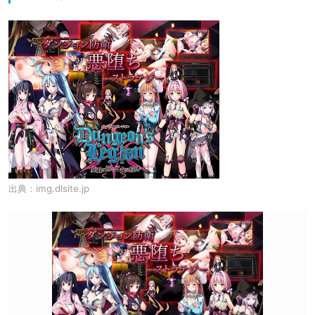
出典：
img.dlsite.jp