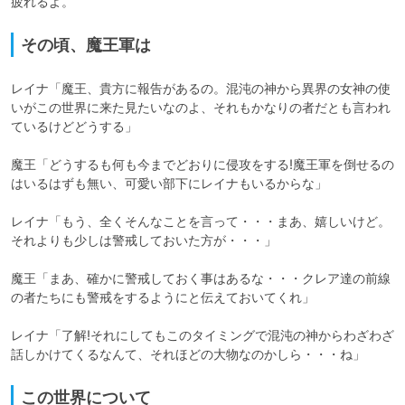
疲れるよ。
その頃、魔王軍は
レイナ「魔王、貴方に報告があるの。混沌の神から異界の女神の使
いがこの世界に来た見たいなのよ、それもかなりの者だとも言われ
ているけどどうする」

魔王「どうするも何も今までどおりに侵攻をする!魔王軍を倒せるの
はいるはずも無い、可愛い部下にレイナもいるからな」

レイナ「もう、全くそんなことを言って・・・まあ、嬉しいけど。
それよりも少しは警戒しておいた方が・・・」

魔王「まあ、確かに警戒しておく事はあるな・・・クレア達の前線
の者たちにも警戒をするようにと伝えておいてくれ」

レイナ「了解!それにしてもこのタイミングで混沌の神からわざわざ
話しかけてくるなんて、それほどの大物なのかしら・・・ね」
この世界について