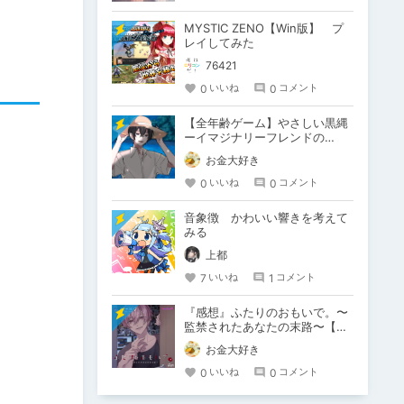
MYSTIC ZENO【Win版】 プ
レイしてみた
76421
0
0
いいね
コメント
【全年齢ゲーム】やさしい黒縄
ーイマジナリーフレンドの
「彼」と過ごすおぼんやすみー
お金大好き
0
0
いいね
コメント
音象徴 かわいい響きを考えて
みる
上都
7
1
いいね
コメント
『感想』ふたりのおもいで。〜
監禁されたあなたの末路〜【が
るまに限定特典付き】
お金大好き
0
0
いいね
コメント