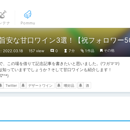
ンテナ
Pommu
旨安な甘口ワイン3選！【祝フォロワー5
その他
2022.03.18
157 view
0
7
1
分
作品
たので、この場を借りて記念記事を書きたいと思いました。(ワガママ)

は知っていますでしょうか？そして甘口ワインも紹介します！

^*)
Twitter
デザートワイン
嗜好品
酒