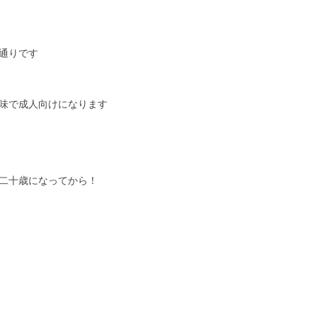
通りです

味で成人向けになります

二十歳になってから！
