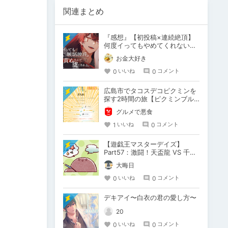
関連まとめ
『感想』【初投稿×連続絶頂】
何度イってもやめてくれない嫉
妬彼氏に激責めされて堕とされ
お金大好き
る。
0
0
いいね
コメント
広島市でタコスデコピクミンを
探す2時間の旅【ピクミンブル
ーム / Pikmin Bloom】
グルメで悪食
1
0
いいね
コメント
【遊戯王マスターデイズ】
Part57：激闘！天盃龍 VS 千年
D【架空デュエル】
大晦日
0
0
いいね
コメント
デキアイ〜白衣の君の愛し方〜
20
0
0
いいね
コメント