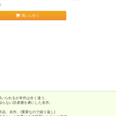
ガ
買いに行く
用いられるが本作は全く違う。

らない読者層を虜にした名作。

品、名作。(重要なので繰り返し)
