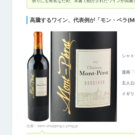
余りにも有名なため、本書で紹介されたワインが高騰
高騰するワイン、代表例が「モン・ペラ(Mont
シャト
漫画「
主人公
イギリ
出典：
item-shopping.c.yimg.jp