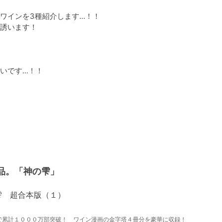
ンを3種紹介します...！！

誘います！

す...！！

品。「神の雫」
雫 超合本版（１）
で累計１０００万部突破！ ワイン漫画の金字塔４冊分を豪華に収録！