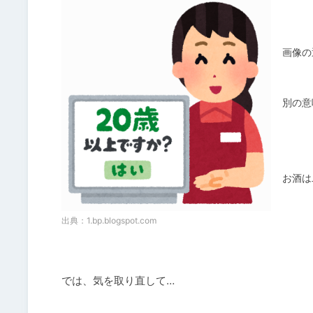
画像の
別の意
お酒は
出典：
1.bp.blogspot.com
では、気を取り直して…
