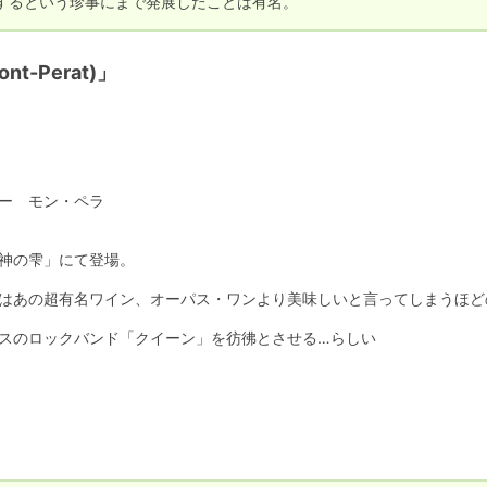
するという珍事にまで発展したことは有名。
-Perat)」
ー　モン・ペラ

神の雫」にて登場。

はあの超有名ワイン、オーパス・ワンより美味しいと言ってしまうほどの
スのロックバンド「クイーン」を彷彿とさせる…らしい
