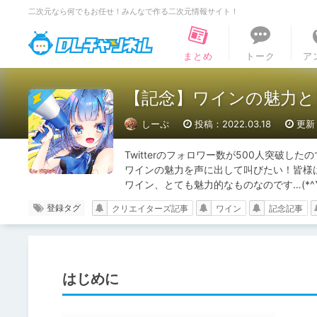
二次元なら何でもお任せ！みんなで作る二次元情報サイト！
DLチャンネル
まとめ
トーク
ア
【記念】ワインの魅力と
しーぷ
投稿：2022.03.18
更新：
Twitterのフォロワー数が500人突破し
ワインの魅力を声に出して叫びたい！皆様
ワイン、とても魅力的なものなのです…(*^▽
登録タグ
クリエイターズ記事
ワイン
記念記事
はじめに