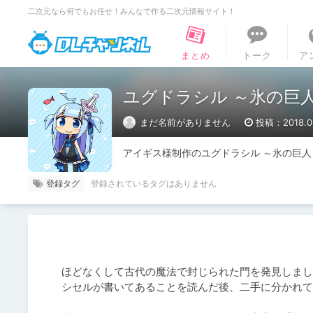
二次元なら何でもお任せ！みんなで作る二次元情報サイト！
DLチャンネル
まとめ
トーク
ア
ユグドラシル ～氷の巨
まだ名前がありません
投稿：2018.06
アイギス様制作のユグドラシル ～氷の巨
登録タグ
ほどなくして古代の魔法で封じられた門を発見しまし
シセルが書いてあることを読んだ後、二手に分かれて