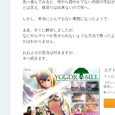
先へ進んでみると、何やら穏やかでない内容の手記が
とは言え、後戻りは出来ないので先へ。

しかし、本当にとんでもない事態になったようで。

まあ、すぐに解決しましたが。

なにやらマリーが見せられないような方法で救ったよ
かはわかりません。

おおよその見当は付きますが。

８へ続きます。
ユグ
アイギ
【ダン
駆使し、
ゲー