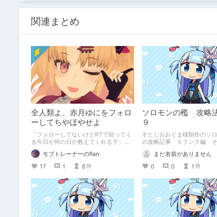
関連まとめ
全人類よ、赤月ゆにをフォロ
ソロモンの檻 攻略
ーしてちやほやせよ
９
「フォローしてないけどRTで回ってく
すたじおおぐま様制作のソ
る今日が何の日か教えてくれる子」じ
の攻略記事 Ｓランク編 
ゃねえんだよフォローしろ
す。
モブトレーナーのflan
まだ名前がありません
17
1
8
0
0
1
分
分