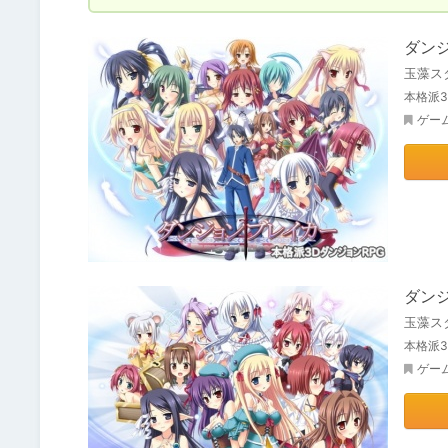
ダン
玉藻ス
本格派3
ゲー
ダン
玉藻ス
本格派
ゲー