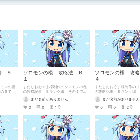
法 Ｓ－
ソロモンの檻 攻略法 Ｂ－
ソロモンの檻 攻略
１
４
ロモンの檻
すたじおおぐま様制作のソロモンの檻
すたじおおぐま様制作のソ
その９で
の攻略記事 Ｂランク編 その１で
の攻略記事 Ｅランク編 
す。
す。
まだ名前がありません
まだ名前がありません
0
0
1
0
0
2
分
分