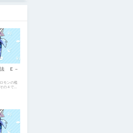
法 Ｅ－
ロモンの檻
その４で