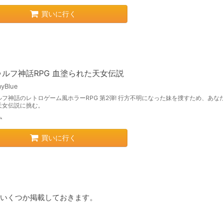
買いに行く
ルフ神話RPG 血塗られた天女伝説
yBlue
ルフ神話のレトロゲーム風ホラーRPG 第2弾! 行方不明になった妹を捜すため、あな
天女伝説に挑む。
ム
買いに行く
いくつか掲載しておきます。