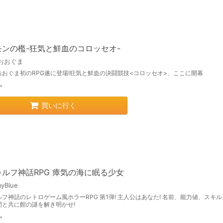
モンの檻-狂気と鮮血のコロッセオ-
おおぐま
おおぐま初のRPG遂に登場!狂気と鮮血の決闘競技<コロッセオ>、ここに開幕
ム
買いに行く
ルフ神話RPG 瘴気の海に眠る少女
yBlue
フ神話のレトロゲーム風ホラーRPG 第1弾! 主人公はあなた! 名前、能力値、スキ
間と共に館の謎を解き明かせ!
ム