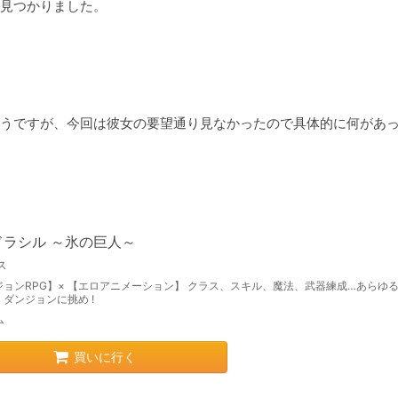
見つかりました。

うですが、今回は彼女の要望通り見なかったので具体的に何があ
ドラシル ～氷の巨人～
ス
ジョンRPG】× 【エロアニメーション】 クラス、スキル、魔法、武器練成…あらゆ
ダンジョンに挑め !
ム
買いに行く