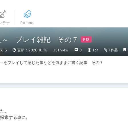
ンテナ
Pommu
人～ プレイ雑記 その７
.16
更新：2020.10.16
331 view
0
1
7
分
作品
人～をプレイして感じた事などを気ままに書く記事　その７
た。

探索する事に。
