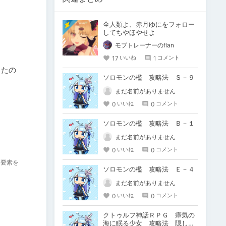
全人類よ、赤月ゆにをフォロー
してちやほやせよ
モブトレーナーのflan
17
1
いいね
コメント
ったの
ソロモンの檻 攻略法 Ｓ－９
まだ名前がありません
0
0
いいね
コメント
ソロモンの檻 攻略法 Ｂ－１
まだ名前がありません
0
0
いいね
コメント
る要素を
ソロモンの檻 攻略法 Ｅ－４
まだ名前がありません
0
0
いいね
コメント
クトゥルフ神話ＲＰＧ 瘴気の
海に眠る少女 攻略法 隠しボ