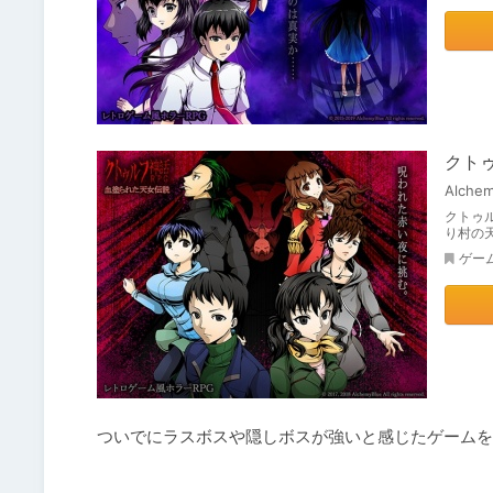
クトゥ
Alchem
クトゥ
り村の
ゲー
ついでにラスボスや隠しボスが強いと感じたゲームを