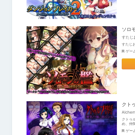
ソロ
すたじ
すたじ
ゲー
クトゥ
Alchem
クトゥル
め、仲
ゲー