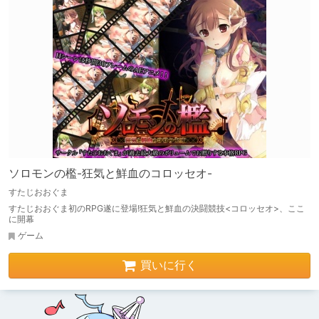
ソロモンの檻-狂気と鮮血のコロッセオ-
すたじおおぐま
すたじおおぐま初のRPG遂に登場!狂気と鮮血の決闘競技<コロッセオ>、ここ
に開幕
ゲーム
買いに行く