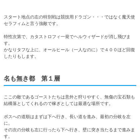
スタート地点の左の特別戦は競技用ドラゴン・・・ではなく魔天使
セラフィムと言う強敵です。

特性次第で、カタストロフィ一発でヘルウィザードが消し飛びま
す。

かなりタフな上に、オールヒール（一人なのに）で４００ほど回復
したりもします。
名も無き都 第１層
ここの敵であるゴーストたちは意外と狩りやすく、無傷の宝石類も
結構落としてくれるので稼ぎとしては最適な場所です。

ボスへの道順はまずは下へ行き、長い道を進み、最初の分岐を左
に。

その次の分岐も左に行ったら下へ行き、壁に突き当たるまで進みま
す。
