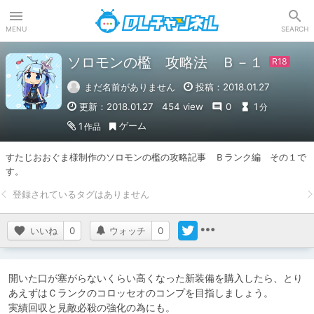
DLチャンネル
MENU
SEARCH
ソロモンの檻 攻略法 Ｂ－１
まだ名前がありません
投稿：2018.01.27
更新：2018.01.27
454 view
0
1
分
ゲーム
1
作品
すたじおおぐま様制作のソロモンの檻の攻略記事　Ｂランク編　その１で
す。
いいね
0
ウォッチ
0
開いた口が塞がらないくらい高くなった新装備を購入したら、とり
あえずはＣランクのコロッセオのコンプを目指しましょう。

実績回収と見敵必殺の強化の為にも。
