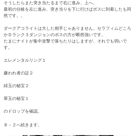
そうしたらまた突き当たるまで右に進み、上へ。

最初の分岐を左に進み、突き当りを下に行けばボスに到着したも同
然です。。

ダークアコライトは大した相手じゃありません。セラフィムどころ
かＤランク３ダンジョンのボスの方が断然強いです。

たまにナイトが集中攻撃で落ちたりはしますが、それでも弱いで
す。

エレメンタルリング１

嫌われ者の証２

緋玉の秘宝２

翠玉の秘宝１

のドロップを確認。
Ｂ－２へ続きます。