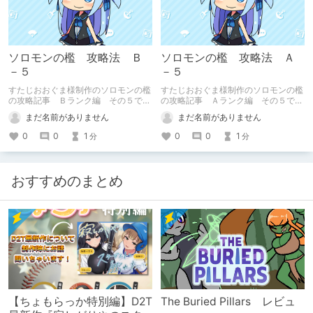
ソロモンの檻 攻略法 Ｂ
ソロモンの檻 攻略法 Ａ
－５
－５
すたじおおぐま様制作のソロモンの檻
すたじおおぐま様制作のソロモンの檻
の攻略記事 Ｂランク編 その５で
の攻略記事 Ａランク編 その５で
す。
す。
まだ名前がありません
まだ名前がありません
0
0
1
0
0
1
分
分
おすすめのまとめ
【ちょもらっか特別編】D2T
The Buried Pillars レビュ