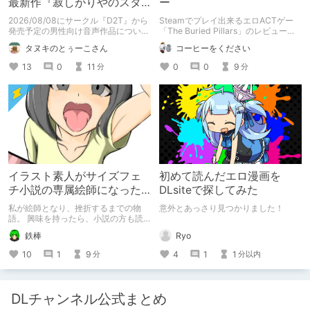
最新作『寂しがりやのスタ
ー
ーダストと触れあって』制
2026/08/08にサークル『D2T』から
Steamでプレイ出来るエロACTゲー
作陣にインタビュー！🎤
発売予定の男性向け音声作品について
「The Buried Pillars」のレビューで
逆神ラニさんと不束こけしさんにお話
す。
タヌキのとぅーこさん
コーヒーをください
聞いちゃいました！夏コミに関する告
知もあります！
13
0
11
0
0
9
分
分
イラスト素人がサイズフェ
初めて読んだエロ漫画を
チ小説の専属絵師になった
DLsiteで探してみた
お話
私が絵師となり、挫折するまでの物
意外とあっさり見つかりました！
語。 興味を持ったら、小説の方も読
んで欲しいなって感じ 私の絵を使っ
Ryo
鉄棒
てくれてる小説書きさんのページＵＲ
Ｌ
4
1
1
10
1
9
分以内
分
https://www.pixiv.net/users/341489
73/novels?p=1
DLチャンネル公式まとめ