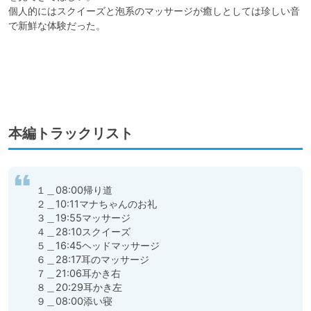
個人的にはスクイーズと泡系のマッサージが癒しとしては珍しい音
で新鮮な体験だった。

本編トラックリスト
１＿08:00帰り道

２＿10:11マナちゃんのお礼

３＿19:55マッサージ

４＿28:10スクイーズ

５＿16:45ヘッドマッサージ

６＿28:17耳のマッサージ

７＿21:06耳かき右

８＿20:29耳かき左

９＿08:00添い寝
