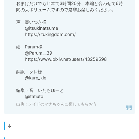
おまけだけでも11本で3時間20分、本編と合わせて6時
間の大ボリュームですので是非お楽しみください。

声　棗いつき様

　　@itsukinatsume　

　　https://itukingdom.com/

絵　Parum様

　　@Parum__39

　　https://www.pixiv.net/users/43259598

翻訳　クレ様

　　@kure_kle

編集・音　いたちゆーと

　　@itatiuto
出典：
メイドのマナちゃんに癒してもらおう
↓