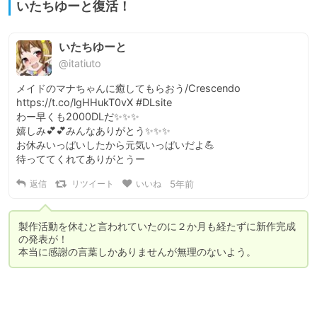
いたちゆーと復活！
いたちゆーと
@itatiuto
メイドのマナちゃんに癒してもらおう/Crescendo 
https://t.co/lgHHukT0vX #DLsite

わー早くも2000DLだ✨✨✨

嬉しみ💕💕みんなありがとう✨✨✨

お休みいっぱいしたから元気いっぱいだよ💪

待っててくれてありがとうー
返信
リツイート
いいね
5年前
製作活動を休むと言われていたのに２か月も経たずに新作完成
の発表が！

本当に感謝の言葉しかありませんが無理のないよう。