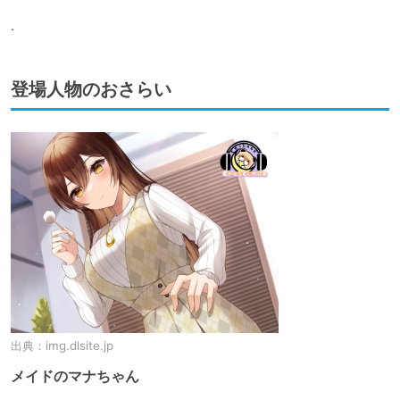
.
登場人物のおさらい
出典：
img.dlsite.jp
メイドのマナちゃん