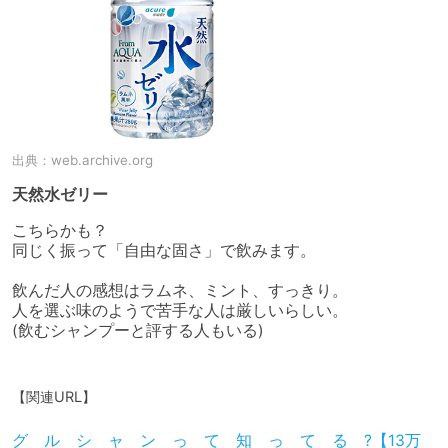
出典：
web.archive.org
天然水ゼリー
こちらかも？

同じく振って「自由な固さ」で飲みます。

飲んだ人の感想はラムネ、ミント、すっきり。

人を選ぶ味のようで苦手な人は厳しいらしい。

(飲むシャンプーと評する人もいる)
【関連URL】
グ ル シ ャ ン っ て 知 っ て る ?【13万