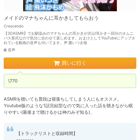
メイドのマナちゃんに耳かきしてもらおう
Crescendo
【3DASMR】でお馴染みのマナちゃんの耳かきが沢山!耳かき一回分のオムニ
バス形式なので気分に合わせて楽しめます。おまけとしてYouTubeにアップさ
れている動画の音声も付いてます。声 棗いつき様
音声
買いに行く
\770
ASMRを聴いても普段は寝落ちしてしまう人にもオススメ。

Youtube版のような1話完結型なので気に入った話を聴きながら眠
りやすい(最後まで聴けるかは神のみぞ知る)。
【トラックリストと収録時間】

--------
