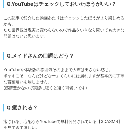
Q.YouTubeはチェックしておいたほうがいい？
この記事で紹介した動画あたりはチェックしたほうがより楽しめる
かも。

ただ世界観は現実と変わらないので作品をいきなり聞いても大きな
問題はないと思います。

Q.メイドさんの口調はどう？
YouTubeや体験版の雰囲気そのままで大声は出さない感じ。

ボヤキこそ「なんだけどなー」くらいには崩れますが基本的に丁寧
な言葉遣いを崩しません。

(感情豊かなので実際に聴くと凄く可愛いです)

Q.癒される？
癒される、心配ならYouTubeで無料公開されている【3DASMR】
を見てきてほしい。
