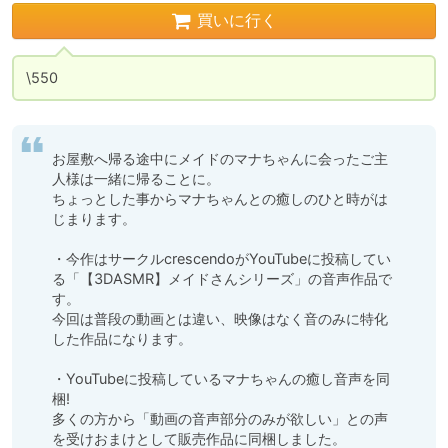
買いに行く
\550
お屋敷へ帰る途中にメイドのマナちゃんに会ったご主
人様は一緒に帰ることに。

ちょっとした事からマナちゃんとの癒しのひと時がは
じまります。

・今作はサークルcrescendoがYouTubeに投稿してい
る「【3DASMR】メイドさんシリーズ」の音声作品で
す。

今回は普段の動画とは違い、映像はなく音のみに特化
した作品になります。

・YouTubeに投稿しているマナちゃんの癒し音声を同
梱!

多くの方から「動画の音声部分のみが欲しい」との声
を受けおまけとして販売作品に同梱しました。
