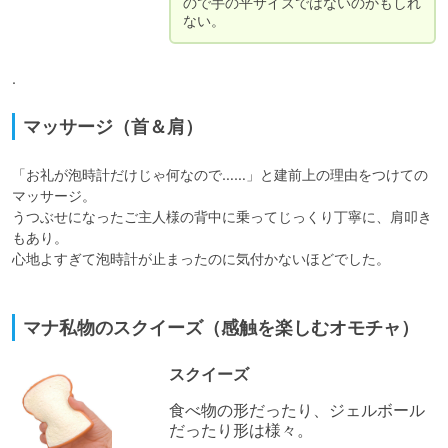
ので手の平サイズではないのかもしれ
ない。
.
マッサージ（首＆肩）
「お礼が泡時計だけじゃ何なので……」と建前上の理由をつけての
マッサージ。

うつぶせになったご主人様の背中に乗ってじっくり丁寧に、肩叩き
もあり。

心地よすぎて泡時計が止まったのに気付かないほどでした。

マナ私物のスクイーズ（感触を楽しむオモチャ）
スクイーズ
食べ物の形だったり、ジェルボール
だったり形は様々。