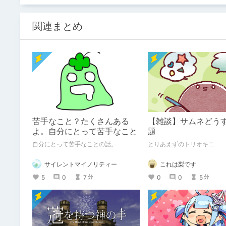
関連まとめ
苦手なこと？たくさんある
【雑談】サムネどう
よ。自分にとって苦手なこと
題
自分にとって苦手なことの話。
とりあえずのトリオキニ
サイレントマイノリティー
これは梨です
5
0
7
0
0
5
分
分