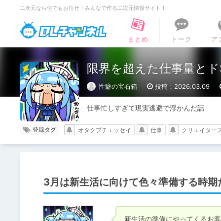
二次元なら何でもお任せ！みんなで作る二次元情報サイト！
DLチャンネル
まとめ
トーク
ア
限界を超えた仕事量とド
性癖の宝石箱
投稿：2026.03.09
仕事忙しすぎて現実逃避で浮かんだ話
登録タグ
オタクプチエッセイ
仕事
クリエイター
3月は新生活に向けて色々準備する時期
新生活の準備にやってくるお客