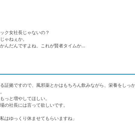
ック女社長じゃないの？

じゃねぇか。

かんだんですよね、これが賢者タイムか…
る証拠ですので、風邪薬とかはもちろん飲みながら、栄養をしっ
。

もっと増やしてほしい。

場の社長には言って欲しいです。

私はゆっくり休ませてもらいますね」
