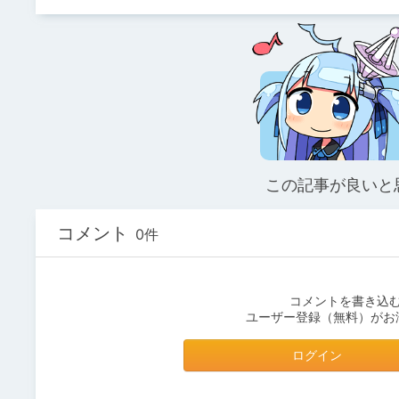
この記事が良いと
コメント
0件
コメントを書き込
ユーザー登録（無料）がお
ログイン