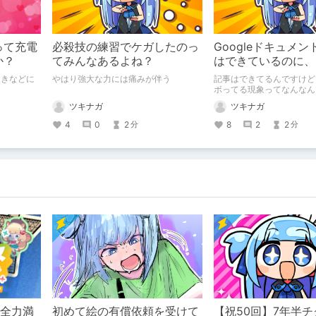
って充電
必殺技の練習でケガしたのっ
Googleドキュメ
か？
てみんなあるよね？
はできているのに、
ネルでの投稿までを
ときなどに
やはり強大な力には痛みが伴う
記事はできてるんですけど
ボってる現象ってなんなん
ツキナガ
ツキナガ
4
0
2
8
2
2
分
分
を全力満
初めて絵の有償依頼を受けて
【祝50回】7年半