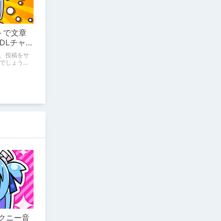
ントで文章
DLチャン
サボる
、投稿をサ
でしょう…
チクニー音