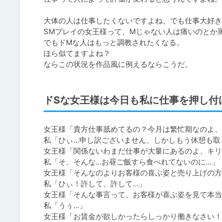
大体の人は仕事したくないですよね、でも仕事大好き
SMプレイの女王様って、Mじゃない人は痛いのとか罵
でもドMな人はもっと調教されたくなる。

ほら似てますよね？

ならこの状況を作品風に例えるならこうだ。
ドSな女王様は今日も私に仕事を押し付
女王様「貴方仕事舐めてるの？今月は繁忙期なのよ、
私「ひぃ…申し訳ございません、しかしもう休憩も取
女王様「関係ないわまだ仕事が大量にあるのよ、キリ
私「そ、そんな…お昼ご飯すら食べれてないのに…」

女王様「そんなのよりお客様の喜ぶ姿と売り上げの方
私「ひぃ！許して、許して…」

女王様「そんな事言って、お客様が喜ぶ姿を見て本当
私「うぅ…」

女王様「お賃金が欲しかったらしっかり働きなさい！