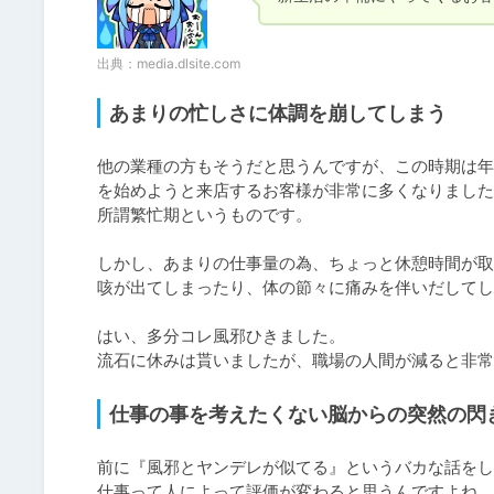
出典：
media.dlsite.com
あまりの忙しさに体調を崩してしまう
他の業種の方もそうだと思うんですが、この時期は年
を始めようと来店するお客様が非常に多くなりました
所謂繁忙期というものです。

しかし、あまりの仕事量の為、ちょっと休憩時間が取
咳が出てしまったり、体の節々に痛みを伴いだしてし
はい、多分コレ風邪ひきました。

流石に休みは貰いましたが、職場の人間が減ると非常
仕事の事を考えたくない脳からの突然の閃
前に『風邪とヤンデレが似てる』というバカな話をし
仕事って人によって評価が変わると思うんですよね。
