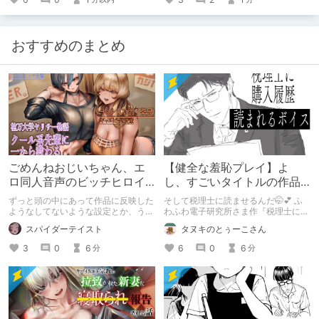
おすすめのまとめ
ごめんねおじいちゃん、エ
【健全な羞恥プレイ】よ
ロ同人音声のビッチヒロイ
し、すごいタイトルの作品
ンに名前使って～過去作品
をまた買おう。【湧き上が
ずっと頭の中にあって作品に反映した
そして税理士に読ませるんだ🤭💕 ふ
コンセプトを思い出そう～
る不健全な気持ち】
ようなしてないような設定とか、うち
わふわ電子研究所さま作『税理士に購
のヒロイン達の名づけの法則とかを頭
入履歴読まれるボイス』の感想レビュ
スパイダーテイスト
タヌキのとぅーこさん
の中の映●研の金●さんに「そこにあ
ーです！
っちゃいけねえんだよ」といわれたの
3
0
6
6
0
6
分
分
でとりあえず垂れ流します。