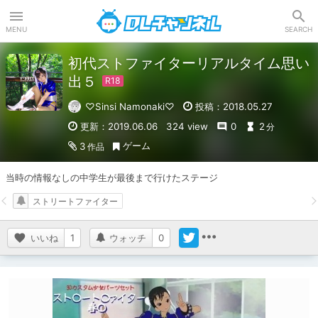
DLチャンネル
MENU
SEARCH
初代ストファイターリアルタイム思い
出５
♡Sinsi Namonaki♡
投稿：2018.05.27
更新：2019.06.06
324 view
0
2
分
ゲーム
3
作品
当時の情報なしの中学生が最後まで行けたステージ
ストリートファイター
いいね
1
ウォッチ
0