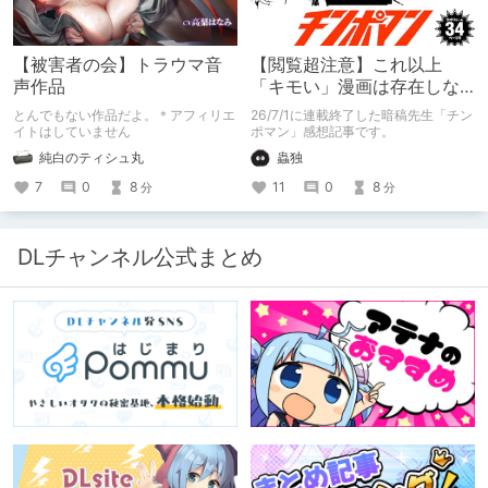
【被害者の会】トラウマ音
【閲覧超注意】これ以上
声作品
「キモい」漫画は存在しな
い？チンポマンとかいう
とんでもない作品だよ。＊アフィリエ
26/7/1に連載終了した暗稿先生「チン
「魂の殺人」の完成形
イトはしていません
ポマン」感想記事です。
純白のティシュ丸
蟲独
7
0
8
11
0
8
分
分
DLチャンネル公式まとめ