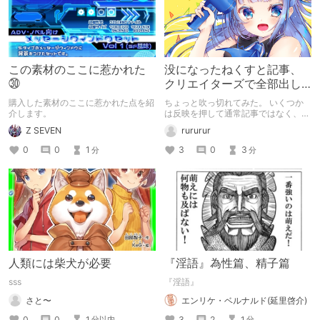
この素材のここに惹かれた
没になったねくすと記事、
㉚
クリエイターズで全部出し
てみます。
購入した素材のここに惹かれた点を紹
ちょっと吹っ切れてみた。 いくつか
介します。
は反映を押して通常記事ではなく、ク
リエイター記事として出してみようか
Z SEVEN
rururur
なと。
0
0
1
3
0
3
分
分
人類には柴犬が必要
『淫語』為性篇、精子篇
sss
『淫語』
さと〜
エンリケ・ベルナルド(延里啓介)
0
0
1
3
2
1
分以内
分