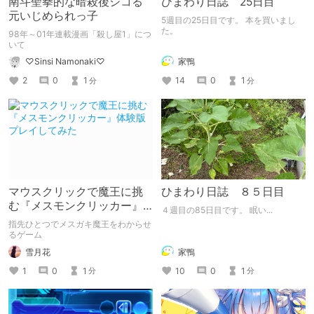
南斗聖拳的な暗殺後シコる
ひまわり日誌 25日目
元いじめられっ子
5週目の25日目です。 本を買いまし
た。
98年～01年連載漫画「殺し屋1」につ
いて
家鴨
♡Sinsi Namonaki♡
14
0
1
2
0
1
分
分
マウスクリックで魔王に挑
ひまわり日誌 ８５日目
む『メスモンクリッカー』
４週目の85日目です。 眠い...
体験版プレイしてみた
指先ひとつでメスガキ魔王をわからせ
るゲーム
雪月花
家鴨
1
0
1
10
0
1
分
分