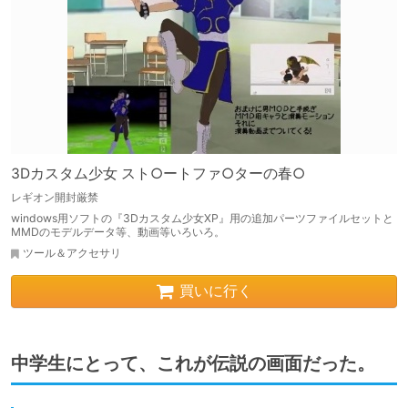
3Dカスタム少女 スト○ートファ○ターの春○
レギオン開封厳禁
windows用ソフトの『3Dカスタム少女XP』用の追加パーツファイルセットと
MMDのモデルデータ等、動画等いろいろ。
ツール＆アクセサリ
買いに行く
中学生にとって、これが伝説の画面だった。