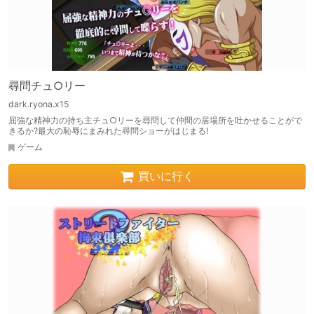
尋問チュ○リー
dark.ryona.x15
屈強な精神力の持ち主チュ○リーを尋問して仲間の居場所を吐かせることがで
きるか?最大の恥辱にまみれた尋問ショーがはじまる!
ゲーム
買いに行く