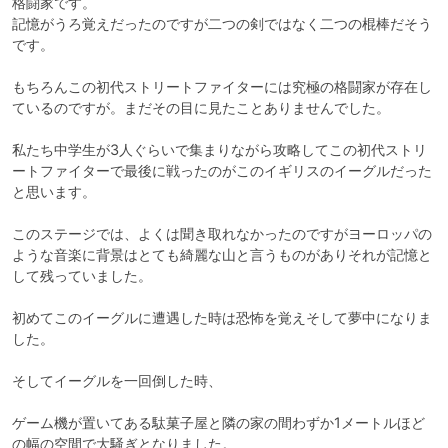
格闘家です。

記憶がうろ覚えだったのですが二つの剣ではなく二つの棍棒だそう
です。

もちろんこの初代ストリートファイターには究極の格闘家が存在し
ているのですが。まだその目に見たことありませんでした。

私たち中学生が3人ぐらいで集まりながら攻略してこの初代ストリ
ートファイターで最後に戦ったのがこのイギリスのイーグルだった
と思います。

このステージでは、よくは聞き取れなかったのですがヨーロッパの
ような音楽に背景はとても綺麗な山と言うものがありそれが記憶と
して残っていました。

初めてこのイーグルに遭遇した時は恐怖を覚えそして夢中になりま
した。

そしてイーグルを一回倒した時、

ゲーム機が置いてある駄菓子屋と隣の家の間わずか1メートルほど
の幅の空間で大騒ぎとなりました。
