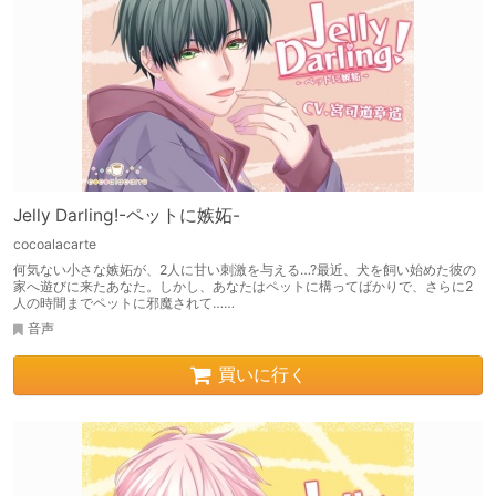
Jelly Darling!-ペットに嫉妬-
cocoalacarte
何気ない小さな嫉妬が、2人に甘い刺激を与える…?最近、犬を飼い始めた彼の
家へ遊びに来たあなた。しかし、あなたはペットに構ってばかりで、さらに2
人の時間までペットに邪魔されて……
音声
買いに行く