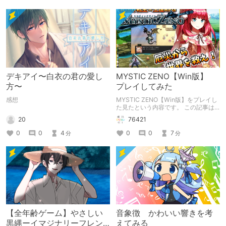
デキアイ〜白衣の君の愛し
MYSTIC ZENO【Win版】
方〜
プレイしてみた
感想
MYSTIC ZENO【Win版】をプレイし
た見たという内容です。 この記事は
通常のクリエイターズ記事です。
20
76421
0
0
4
0
0
7
分
分
【全年齢ゲーム】やさしい
音象徴 かわいい響きを考
黒縄ーイマジナリーフレン
えてみる