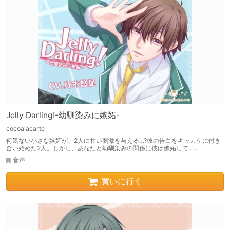
Jelly Darling!-幼馴染みに嫉妬-
cocoalacarte
何気ない小さな嫉妬が、2人に甘い刺激を与える…?彼の告白をキッカケに付き
合い始めた2人。しかし、あなたと幼馴染みの関係に彼は嫉妬して……
音声
買いに行く