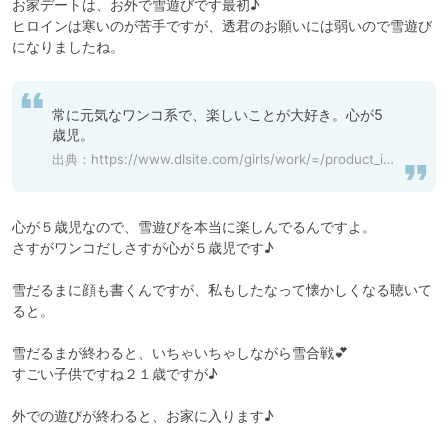
お家デートは、お外で雪遊びです最初♪

ヒロインは寒いのが苦手ですが、透君のお願いには弱いので雪遊び
になりましたね。
常に元気なワンコ系で、楽しいことが大好き。心が5
歳児。
出典：
https://www.dlsite.com/girls/work/=/product_id/RJ351978.html
心が５歳児なので、雪遊びを本当に楽しんでるんですよ。

さすがワンコだしさすが心が５歳児です♪

雪だるまに顔も書くんですが、私もしたなって懐かしくなる聴いて
ると。

雪だるまが終わると、いちゃいちゃしながら雪合戦💕

すごい子供ですね２１歳ですが♪

外での遊びが終わると、お家に入ります♪
