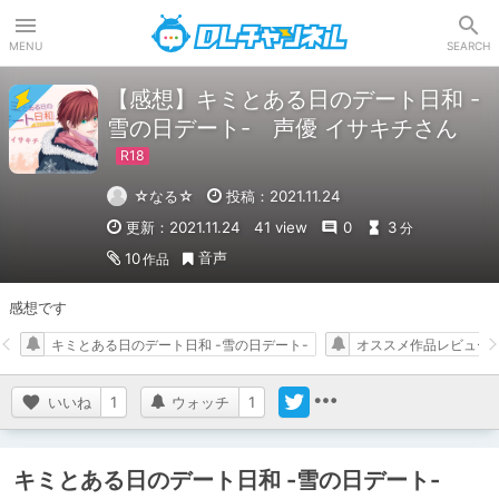
DLチャンネル
MENU
SEARCH
【感想】キミとある日のデート日和 -
雪の日デート- 声優 イサキチさん
☆なる☆
投稿：2021.11.24
更新：2021.11.24
41 view
0
3
分
音声
10
作品
感想です
キミとある日のデート日和 -雪の日デート-
オススメ作品レビュー
いいね
1
ウォッチ
1
キミとある日のデート日和 -雪の日デート-