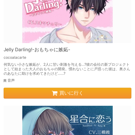
Jelly Darling!-おもちゃに嫉妬-
cocoalacarte
何気ない小さな嫉妬が、2人に甘い刺激を与える…?彼の会社の新プロジェクト
として始まった大人のおもちゃの開発。慣れないことに戸惑った彼は、奥さん
のあなたに助けを求めてきたけど……?
音声
買いに行く