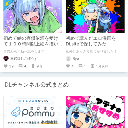
初めて絵の有償依頼を受け
初めて読んだエロ漫画を
て１００時間以上絵を描い
DLsiteで探してみた
た話
全然わらえねー話をします
意外とあっさり見つかりました！
三代目しこぼうず
Ryo
39
4
9
4
1
1
分
分以内
DLチャンネル公式まとめ