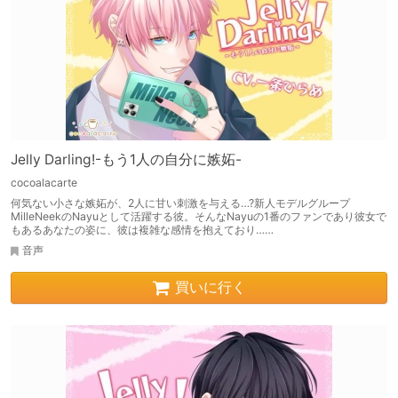
Jelly Darling!-もう1人の自分に嫉妬-
cocoalacarte
何気ない小さな嫉妬が、2人に甘い刺激を与える…?新人モデルグループ
MilleNeekのNayuとして活躍する彼。そんなNayuの1番のファンであり彼女で
もあるあなたの姿に、彼は複雑な感情を抱えており……
音声
買いに行く