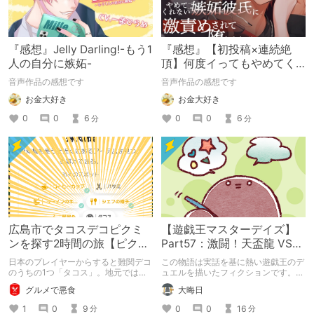
『感想』Jelly Darling!-もう1
『感想』【初投稿×連続絶
人の自分に嫉妬-
頂】何度イってもやめてく
れない嫉妬彼氏に激責めさ
音声作品の感想です
音声作品の感想です
れて堕とされる。
お金大好き
お金大好き
0
0
6
0
0
6
分
分
広島市でタコスデコピクミ
【遊戯王マスターデイズ】
ンを探す2時間の旅【ピクミ
Part57：激闘！天盃龍 VS
ンブルーム / Pikmin
千年D【架空デュエル】
日本のプレイヤーからすると難関デコ
この物語は実話を基に熱い遊戯王のデ
Bloom】
のうちの1つ「タコス」。地元では見
ュエルを描いたフィクションです。
つけられなかった男が広島で探す旅を
（自分用メモ：2025-05-14）
グルメで悪食
大晦日
お送りします。ねくすと5月のテーマ
「お出かけの記録」。
1
0
9
0
0
16
分
分