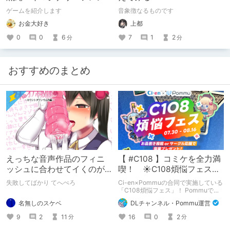
ドの「彼」と過ごすおぼん
ゲームを紹介します
音象徴なるものです
やすみー
お金大好き
上都
0
0
6
7
1
2
分
分
おすすめのまとめ
えっちな音声作品のフィニ
【 #C108 】コミケを全力満
ッシュに合わせてイくのが
喫！ ☀C108煩悩フェス☀
下手すぎる【失敗した話】
Pommu版のご案内
失敗してばかり てへぺろ
Ci-en×Pommuの合同で実施している
「C108煩悩フェス」！ Pommuでの
参加方法について、改めてこちらでも
名無しのスケベ
DLチャンネル・Pommu運営
ご案内いたします！
9
2
11
16
0
2
分
分