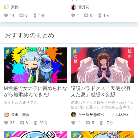
家鴨
雪月花
14
0
1
1
0
1
分
分
おすすめのまとめ
M性感で女の子に責められな
逆説パラドクス「天使が消
がら短歌詠んできた!
えた夏」感想＆妄想
タイトルの通りです。
逆説パラドクス様から発売された「天
使が消えた夏～DLsiteのある音声作品
について～」の感想です。 妄想も多
長田 興資
たー坊🐦@成宮 さんLOVE
いです。
35
8
20
11
5
17
分
分