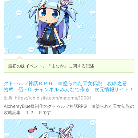
最初の妹イベント、『まなか』に関する記述
クトゥルフ神話ＲＰＧ 血塗られた天女伝説 攻略之巻
拾弐．伍 - DLチャンネル みんなで作る二次元情報サイト！
出典: https://ch.dlsite.com/matome/10081
AlchemyBlue様制作のクトゥルフ神話RPG 血塗られた天女伝説の
攻略記事 １２．５です。