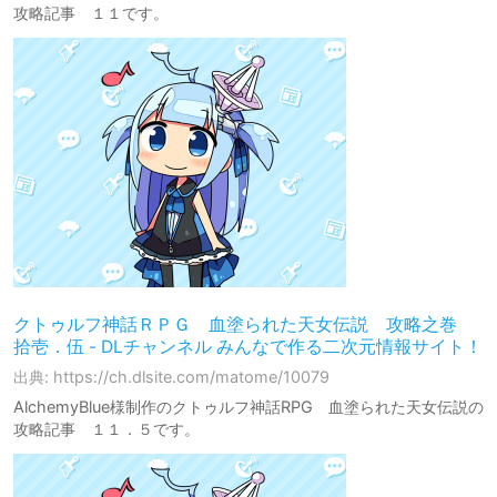
攻略記事 １１です。
クトゥルフ神話ＲＰＧ 血塗られた天女伝説 攻略之巻
拾壱．伍 - DLチャンネル みんなで作る二次元情報サイト！
出典: https://ch.dlsite.com/matome/10079
AlchemyBlue様制作のクトゥルフ神話RPG 血塗られた天女伝説の
攻略記事 １１．５です。