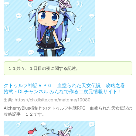
１１共々、１日目の夜に関する記述。
クトゥルフ神話ＲＰＧ 血塗られた天女伝説 攻略之巻
拾弐 - DLチャンネル みんなで作る二次元情報サイト！
出典: https://ch.dlsite.com/matome/10080
AlchemyBlue様制作のクトゥルフ神話RPG 血塗られた天女伝説の
攻略記事 １２です。