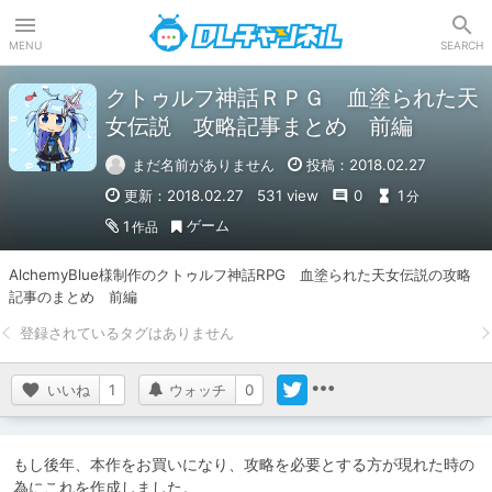
DLチャンネル
MENU
SEARCH
クトゥルフ神話ＲＰＧ 血塗られた天
女伝説 攻略記事まとめ 前編
まだ名前がありません
投稿：2018.02.27
更新：2018.02.27
531 view
0
1
分
ゲーム
1
作品
AlchemyBlue様制作のクトゥルフ神話RPG　血塗られた天女伝説の攻略
記事のまとめ　前編
いいね
1
ウォッチ
0
もし後年、本作をお買いになり、攻略を必要とする方が現れた時の
為にこれを作成しました。