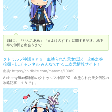
3日目、『りんごあめ』『まよけのすず』に関する記述、地下
牢で仲間と出会うまで
クトゥルフ神話ＲＰＧ 血塗られた天女伝説 攻略之巻
拾捌 - DLチャンネル みんなで作る二次元情報サイト！
出典: https://ch.dlsite.com/matome/10089
AlchemyBlue様制作のクトゥルフ神話RPG 血塗られた天女伝説の
攻略記事 １８です。