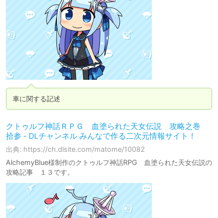
車に関する記述
クトゥルフ神話ＲＰＧ 血塗られた天女伝説 攻略之巻
拾参 - DLチャンネル みんなで作る二次元情報サイト！
出典: https://ch.dlsite.com/matome/10082
AlchemyBlue様制作のクトゥルフ神話RPG 血塗られた天女伝説の
攻略記事 １３です。