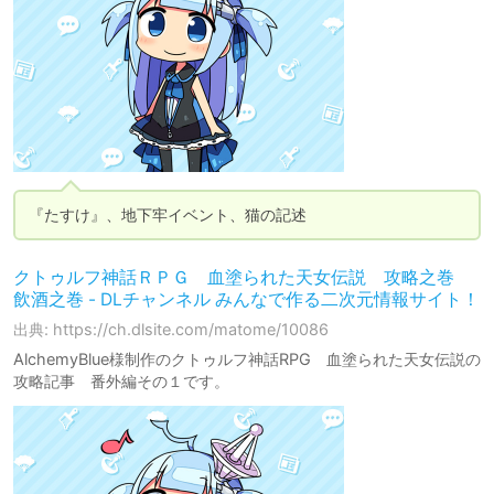
『たすけ』、地下牢イベント、猫の記述
クトゥルフ神話ＲＰＧ 血塗られた天女伝説 攻略之巻
飲酒之巻 - DLチャンネル みんなで作る二次元情報サイト！
出典: https://ch.dlsite.com/matome/10086
AlchemyBlue様制作のクトゥルフ神話RPG 血塗られた天女伝説の
攻略記事 番外編その１です。