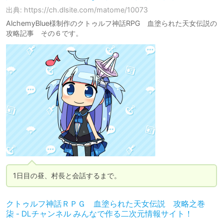
出典: https://ch.dlsite.com/matome/10073
AlchemyBlue様制作のクトゥルフ神話RPG 血塗られた天女伝説の
攻略記事 その６です。
1日目の昼、村長と会話するまで。
クトゥルフ神話ＲＰＧ 血塗られた天女伝説 攻略之巻
柒 - DLチャンネル みんなで作る二次元情報サイト！