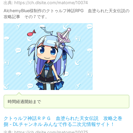
出典: https://ch.dlsite.com/matome/10074
AlchemyBlue様制作のクトゥルフ神話RPG 血塗られた天女伝説の
攻略記事 その７です。
時間経過開始まで
クトゥルフ神話ＲＰＧ 血塗られた天女伝説 攻略之巻
捌 - DLチャンネル みんなで作る二次元情報サイト！
出典: https://ch.dlsite.com/matome/10075