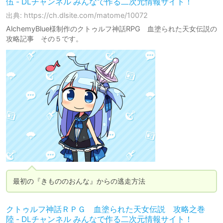
伍 - DLチャンネル みんなで作る二次元情報サイト！
出典: https://ch.dlsite.com/matome/10072
AlchemyBlue様制作のクトゥルフ神話RPG 血塗られた天女伝説の
攻略記事 その５です。
最初の『きもののおんな』からの逃走方法
クトゥルフ神話ＲＰＧ 血塗られた天女伝説 攻略之巻
陸 - DLチャンネル みんなで作る二次元情報サイト！