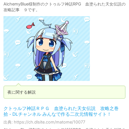
AlchemyBlue様制作のクトゥルフ神話RPG 血塗られた天女伝説の
攻略記事 ９です。
夜に関する解説
クトゥルフ神話ＲＰＧ 血塗られた天女伝説 攻略之巻
拾 - DLチャンネル みんなで作る二次元情報サイト！
出典: https://ch.dlsite.com/matome/10077