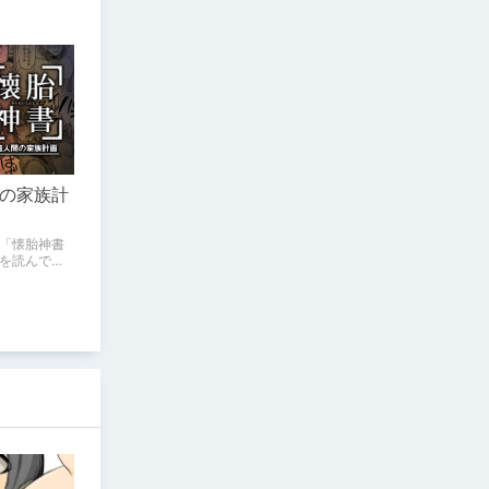
の家族計
「懐胎神書
を読んでみ
しポイント