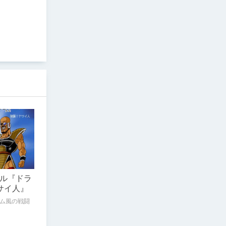
ル『ドラ
サイ人』
ム風の戦闘