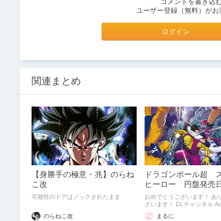
コメントを書き込
ユーザー登録（無料）がお
ログイン
関連まとめ
【身勝手の極意・兆】のらね
ドラゴンボール超 
こ改
ヒーロー 円盤発売
可能性のドアはノックされたまま
おめでとうございます！ あ
ざいます！ DLチャンネル Advent
Calendar 2022（その2
のらねこ改
まるに
ます。 12/8「レッドリボン軍大反省