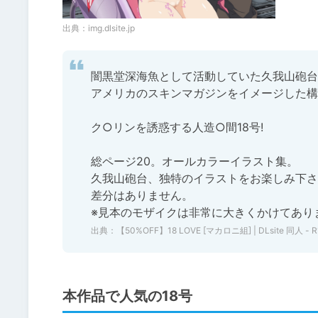
出典：
img.dlsite.jp
闇黒堂深海魚として活動していた久我山砲台が
アメリカのスキンマガジンをイメージした構
ク○リンを誘惑する人造○間18号!

総ページ20。オールカラーイラスト集。

久我山砲台、独特のイラストをお楽しみ下さ
差分はありません。

※見本のモザイクは非常に大きくかけてあり
出典：
【50%OFF】18 LOVE [マカロニ組] | DLsite 同人 - R
本作品で人気の18号