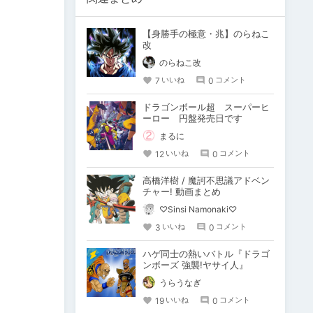
【身勝手の極意・兆】のらねこ
改
のらねこ改
7
0
いいね
コメント
ドラゴンボール超 スーパーヒ
ーロー 円盤発売日です
まるに
12
0
いいね
コメント
高橋洋樹 / 魔訶不思議アドベン
チャー! 動画まとめ
♡Sinsi Namonaki♡
3
0
いいね
コメント
ハゲ同士の熱いバトル『ドラゴ
ンボーズ 強襲!ヤサイ人』
うらうなぎ
19
0
いいね
コメント