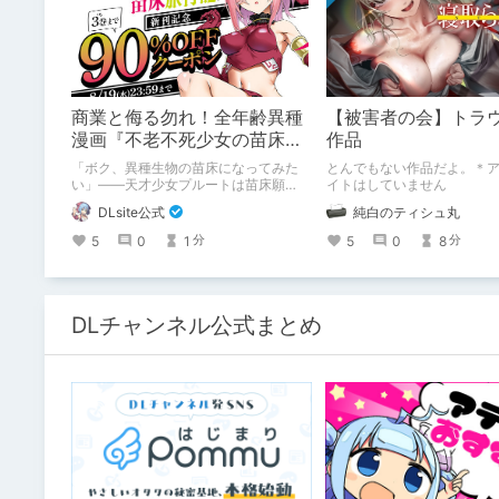
商業と侮る勿れ！全年齢異種
【被害者の会】トラ
漫画『不老不死少女の苗床旅
作品
行記』新刊記念1～3巻90%オ
「ボク、異種生物の苗床になってみた
とんでもない作品だよ。＊
フクーポン配布中✨
い」――天才少女プルートは苗床願望
イトはしていません
を叶えるため、不老不死の体を手に入
DLsite公式
純白のティシュ丸
れた！ 話題沸騰の全年齢苗床コミック
スの新刊が発売開始！ それを記念して1
5
0
1
5
0
8
分
分
～3巻まで90%OFFクーポン配布いたし
ます！ まだ本作品未体験の皆さん、多
分お好きです。ぜひお試しください。
DLチャンネル公式まとめ