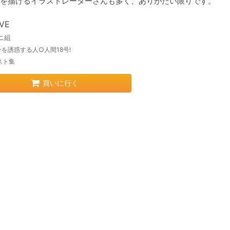
を描けるイラストレーターさんも多く、ありがたい限りです。
OVE
ニ組
を誘惑する人○人間18号!
スト集
買いに行く