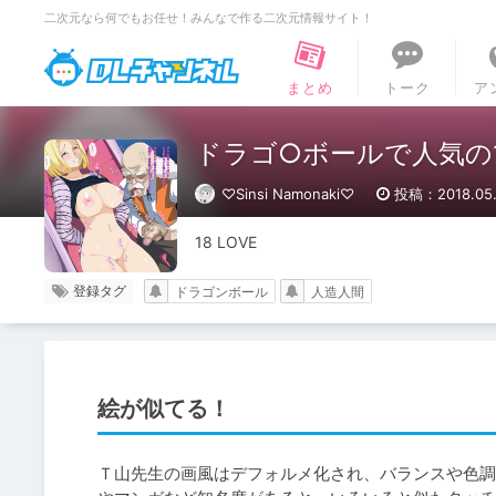
二次元なら何でもお任せ！みんなで作る二次元情報サイト！
DLチャンネル
まとめ
トーク
ア
ドラゴ○ボールで人気の
♡Sinsi Namonaki♡
投稿：2018.05.
18 LOVE
登録タグ
ドラゴンボール
人造人間
絵が似てる！
Ｔ山先生の画風はデフォルメ化され、バランスや色調