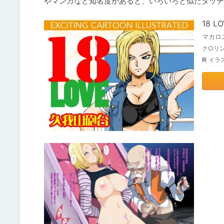
やマンガなど知名度があると、いろいろと似たタッチ
18 L
マカロ
ク○リン
イラ