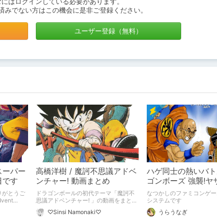
むにはログインしている必要があります。
済みでない方はこの機会に是非ご登録ください。
ユーザー登録（無料）
スーパー
高橋洋樹 / 魔訶不思議アドベ
ハゲ同士の熱いバト
日です
ンチャー! 動画まとめ
ゴンボーズ 強襲!ヤ
りがとうご
ドラゴンボールの初代テーマ「魔訶不
なつかしのファミコンゲー
思議アドベンチャー! 」の動画をまとめ
システムです
）に参加してい
ました。
♡Sinsi Namonaki♡
うらうなぎ