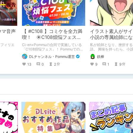
ウマ音声
【 #C108 】コミケを全力満
イラスト素人がサイ
喫！ ☀C108煩悩フェス☀
小説の専属絵師にな
Pommu版のご案内
アフィリエ
Ci-en×Pommuの合同で実施している
私が絵師となり、挫折する
「C108煩悩フェス」！ Pommuでの参
語。 興味を持ったら、小
加方法について、改めてこちらでもご
で欲しいなって感じ 私の絵を使ってく
DLチャンネル・Pommu運営
鉄棒
案内いたします！
れてる小説書きさんのペー
https://www.pixiv.net/us
13
0
2
9
1
9
分
分
3/novels?p=1