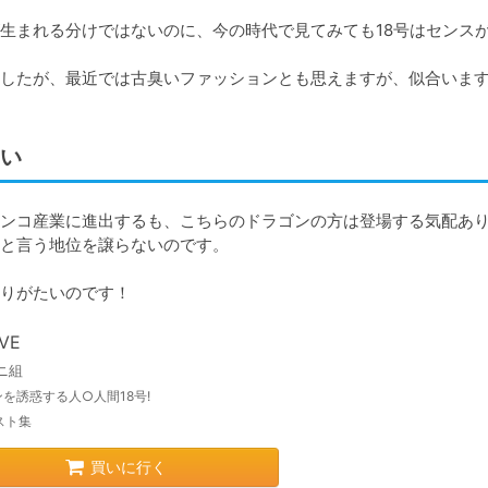
生まれる分けではないのに、今の時代で見てみても18号はセンス
したが、最近では古臭いファッションとも思えますが、似合いま
い
ンコ産業に進出するも、こちらのドラゴンの方は登場する気配あ
と言う地位を譲らないのです。

りがたいのです！
OVE
ニ組
を誘惑する人○人間18号!
スト集
買いに行く