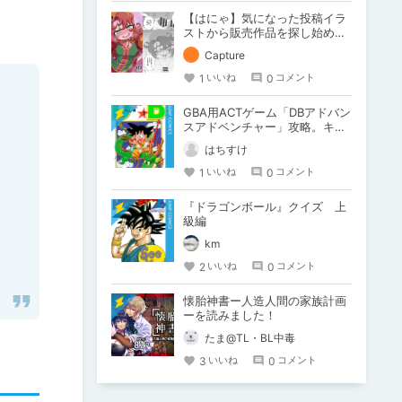
【はにゃ】気になった投稿イラ
ストから販売作品を探し始める
【DLsite】
Capture
1
0
いいね
コメント
GBA用ACTゲーム「DBアドバン
スアドベンチャー」攻略。キャ
ラコンプ＆収集アイテムの詳細
はちすけ
な場所
1
0
いいね
コメント
『ドラゴンボール』クイズ 上
級編
km
2
0
いいね
コメント
懐胎神書ー人造人間の家族計画
ーを読みました！
たま@TL・BL中毒
3
0
いいね
コメント