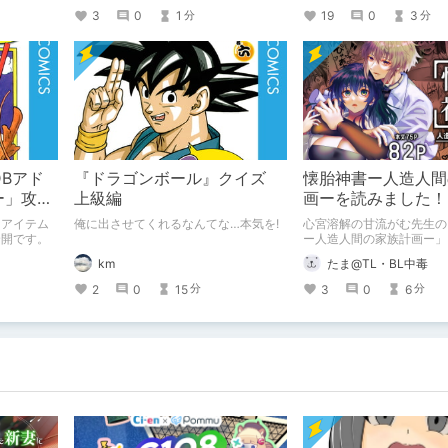
リパス追加
3
0
1
19
0
3
分
分
DBアド
『ドラゴンボール』クイズ
懐胎神書ー人造人間
ー」攻
上級編
画ーを読みました！
収集アイ
なアイテム
俺に出させてくれるなんてな…本気を!
心宮溶解の甘流がむ先生の
全開です。
ー人造人間の家族計画ー」
たので、ネタバレありの推
km
たま@TL・BL中毒
をまとめてみました！
2
0
15
3
0
6
分
分