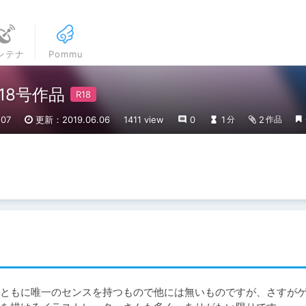
ンテナ
Pommu
18号作品
07
更新：2019.06.06
1411 view
0
1
2
分
作品
ともに唯一のセンスを持つもので他には無いものですが、さすが