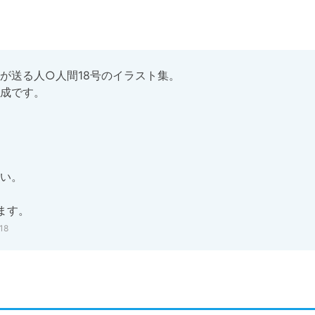
送る人○人間18号のイラスト集。

成です。

い。

ます。
18