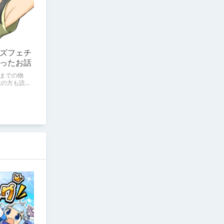
ズフェチ
ったお話
までの物
説の方も読ん
ジＵＲＬ
ers/3414897