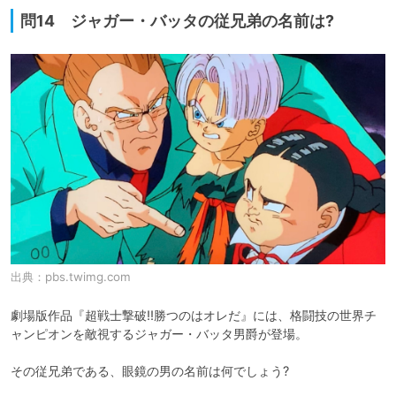
問14 ジャガー・バッタの従兄弟の名前は?
出典：
pbs.twimg.com
劇場版作品『超戦士撃破!!勝つのはオレだ』には、格闘技の世界チ
ャンピオンを敵視するジャガー・バッタ男爵が登場。

その従兄弟である、眼鏡の男の名前は何でしょう?