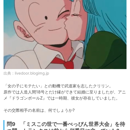
出典：
livedoor.blogimg.jp
「女の子にモテたい」との動機で武道家を志したクリリン。

原作では人造人間18号とだけ縁ができて結婚に至りましたが、アニ
メ『ドラゴンボールZ』では一時期、彼女が存在していました。

その交際相手の名前は、何でしょうか?
問9 「ミスこの世で一番べっぴん世界大会」を待