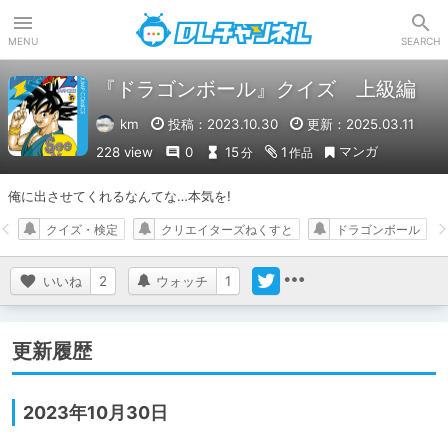
DLチャンネル
MENU
SEARCH
『ドラゴンボール』クイズ 上級編
km
投稿：2023.10.30
更新：2025.03.11
マンガ
228 view
0
15
1
分
作品
俺に出させてくれるなんてな…本気を!
クイズ・検定
クリエイターズねくすと
ドラゴンボール
いいね
2
ウォッチ
1
更新履歴
2023年10月30日