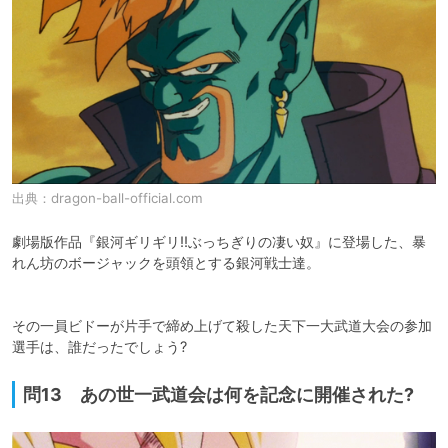
出典：
dragon-ball-official.com
劇場版作品『銀河ギリギリ!!ぶっちぎりの凄い奴』に登場した、暴
れん坊のボージャックを頭領とする銀河戦士達。

その一員ビドーが片手で締め上げて殺した天下一大武道大会の参加
選手は、誰だったでしょう?
問13 あの世一武道会は何を記念に開催された?