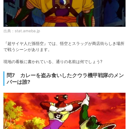
出典：
stat.ameba.jp
『超サイヤ人だ孫悟空』では、悟空とスラッグが商店街らしき場所
で戦うシーンがあります。

現地の看板に書かれている、通りの名前は何でしょう?
問7 カレーを盗み食いしたクウラ機甲戦隊のメン
バーは誰?