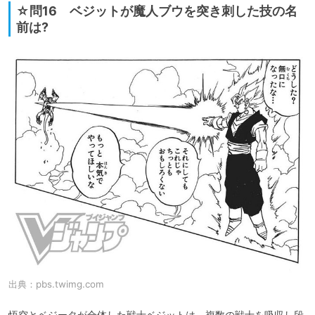
☆問16 ベジットが魔人ブウを突き刺した技の名
前は?
出典：
pbs.twimg.com
悟空とベジータが合体した戦士ベジットは、複数の戦士を吸収し段