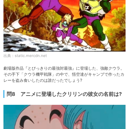
出典：
static.mercdn.net
劇場版作品『とびっきりの最強対最強』に登場した、強敵クウラ。

その手下「クウラ機甲戦隊」の中で、悟空達がキャンプで作ったカ
レーを盗み食いしたのは誰だったでしょう?
問8 アニメに登場したクリリンの彼女の名前は?