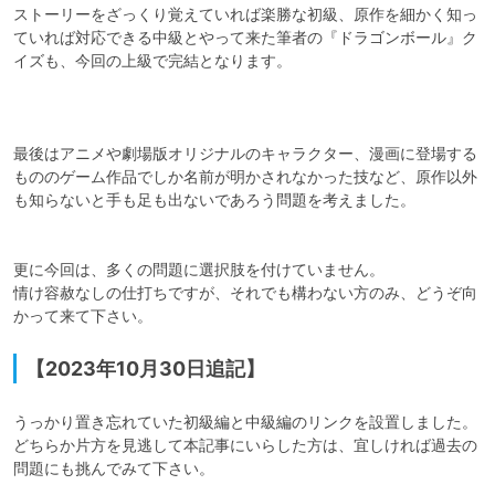
ストーリーをざっくり覚えていれば楽勝な初級、原作を細かく知っ
ていれば対応できる中級とやって来た筆者の『ドラゴンボール』ク
イズも、今回の上級で完結となります。

最後はアニメや劇場版オリジナルのキャラクター、漫画に登場する
もののゲーム作品でしか名前が明かされなかった技など、原作以外
も知らないと手も足も出ないであろう問題を考えました。

更に今回は、多くの問題に選択肢を付けていません。

情け容赦なしの仕打ちですが、それでも構わない方のみ、どうぞ向
かって来て下さい。
【2023年10月30日追記】
うっかり置き忘れていた初級編と中級編のリンクを設置しました。

どちらか片方を見逃して本記事にいらした方は、宜しければ過去の
問題にも挑んでみて下さい。