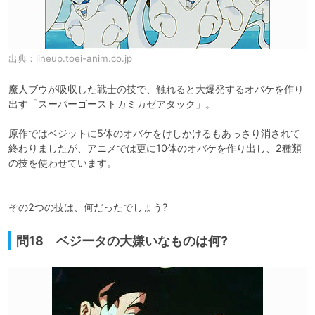
出典：
lineup.toei-anim.co.jp
魔人ブウが吸収した戦士の技で、触れると大爆発するオバケを作り
出す「スーパーゴーストカミカゼアタック」。

原作ではベジットに5体のオバケをけしかけるもあっさり消されて
終わりましたが、アニメでは更に10体のオバケを作り出し、2種類
の技を使わせています。

その2つの技は、何だったでしょう?
問18 ベジータの大嫌いなものは何?