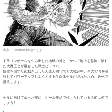
出典：
livedoor.blogimg.jp
ドラゴンボールを生み出した地球の神と、かつて地上を恐怖に陥れ
た大魔王とが融合した戦士ピッコロ。

悟空を倒すため動き出した人造人間17号との戦闘中、その17号を吸
収してパワーアップしようとする生命体セルが現れたため、必死で
抵抗します。

セルに向けて放った技に、ゲーム作品で付けられている名前は何で
しょう?