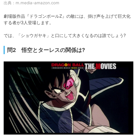
出典：
m.media-amazon.com
劇場版作品『ドラゴンボールZ』の敵には、掛け声を上げて巨大化
する者が3人登場します。

では、「ショウガヤキ」と口にして大きくなるのは誰でしょう?
問2 悟空とターレスの関係は?