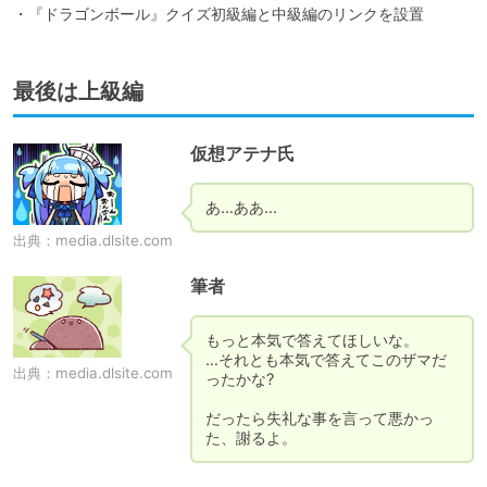
・『ドラゴンボール』クイズ初級編と中級編のリンクを設置
最後は上級編
仮想アテナ氏
あ…ああ…
出典：
media.dlsite.com
筆者
もっと本気で答えてほしいな。

…それとも本気で答えてこのザマだ
出典：
media.dlsite.com
ったかな?

だったら失礼な事を言って悪かっ
た、謝るよ。