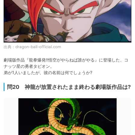
出典：
dragon-ball-official.com
劇場版作品『龍拳爆発!!悟空がやらねば誰がやる』に登場した、コ
ナッツ星の勇者タピオン。

弟が1人いましたが、彼の名前は何でしょうか?
問20 神龍が放置されたまま終わる劇場版作品は?