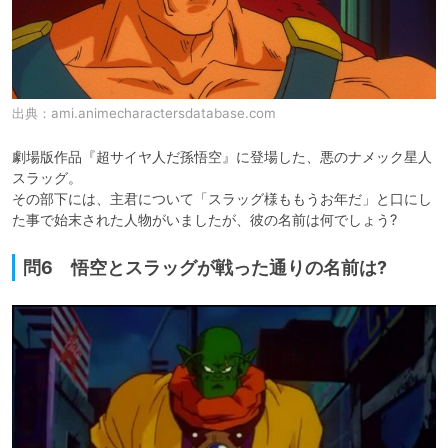
出典：
ami.animecharactersdatabase.com
劇場版作品『超サイヤ人だ孫悟空』に登場した、悪のナメック星人
スラッグ。

その部下には、主君について「スラッグ様ももうお年だ」と口にし
た事で始末された人物がいましたが、彼の名前は何でしょう?
問6 悟空とスラッグが戦った通りの名前は?