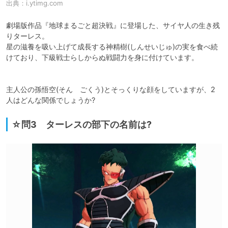
出典：
i.ytimg.com
劇場版作品『地球まるごと超決戦』に登場した、サイヤ人の生き残
りターレス。

星の滋養を吸い上げて成長する神精樹(しんせいじゅ)の実を食べ続
けており、下級戦士らしからぬ戦闘力を身に付けています。

主人公の孫悟空(そん　ごくう)とそっくりな顔をしていますが、2
人はどんな関係でしょうか?
☆問3 ターレスの部下の名前は?