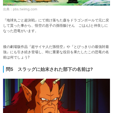
出典：
pbs.twimg.com
『地球丸ごと超決戦』にて焼け落ちた森をドラゴンボールで元に戻
して貰った事から、悟空の息子の孫悟飯(そん　ごはん)と仲良しに
なった恐竜がいます。

後の劇場版作品『超サイヤ人だ孫悟空』や『とびっきりの最強対最
強』にも引き続き登場し、時に重要な役目を果たしたこの恐竜の名
前は何でしょう?
問5 スラッグに始末された部下の名前は?