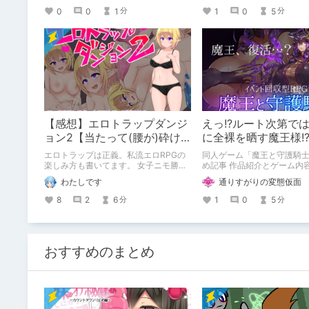
0
0
1
1
0
5
分
分
【感想】エロトラップダンジ
えっ!?ルート次第で
ョン2【当たって(腰が)砕け
に全裸を晒す魔王様!
ろ(意味深)なRPG】
エロトラップは正義。私流エロRPGの
同人ゲーム「魔王と守護騎
楽しみ方も書いてます。 女子ニモ勝テ
め記事 作品紹介とゲーム内
ズさんのエロトラップダンジョン2の感
なります。
わたしです
通りすがりの変態仮面
想記事です。 他にも感想記事を書いて
ますので良かったらどうぞです！
8
2
6
1
0
5
分
分
おすすめのまとめ