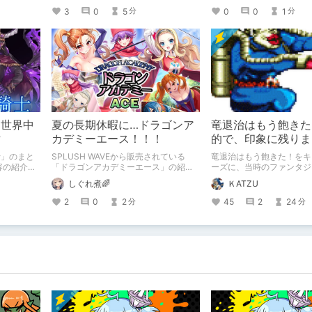
3
0
5
0
0
1
分
分
は世界中
夏の長期休暇に…ドラゴンア
竜退治はもう飽きた
?
カデミーエース！！！
的で、印象に残りま
役を紹介します！【
士」のまと
SPLUSH WAVEから販売されている
竜退治はもう飽きた！をキ
キャラ】
容の紹介に
「ドラゴンアカデミーエース」の紹介
ーズに、当時のファンタジ
です。 最後にしぐれ煮からお得情報
ムに後ろ足で砂をかけた、
しぐれ煮🌈
ＫATZU
が！！？ 最後までお見逃しなく🌟
ンな世界観と作風が魅力の
ックス」の1～4の中で、
2
0
2
45
2
24
分
分
超個性的な敵キャラクター
も、特に、印象に残った、
ていきます！