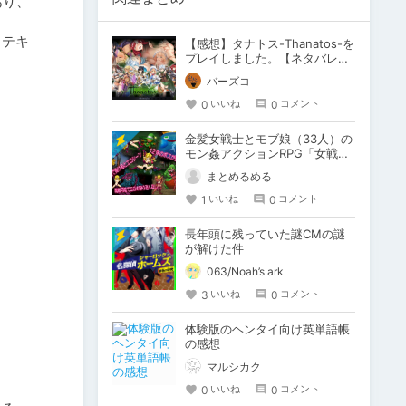
あり、
とテキ
【感想】タナトス-Thanatos-を
プレイしました。【ネタバレ注
意】
バーズコ
0
0
いいね
コメント
金髪女戦士とモブ娘（33人）の
モン姦アクションRPG「女戦士
マンカースの冒険 トロルと繋が
まとめるめる
れし姫君」
1
0
いいね
コメント
長年頭に残っていた謎CMの謎
が解けた件
063/Noah’s ark
3
0
いいね
コメント
体験版のヘンタイ向け英単語帳
の感想
マルシカク
0
0
いいね
コメント