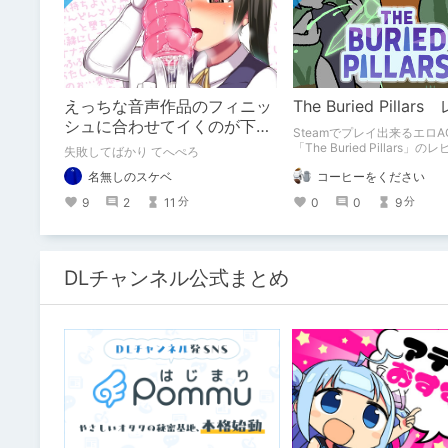
えっちな音声作品のフィニッ
The Buried Pilla
シュに合わせてイくのが下手
Steamでプレイ出来るエロA
すぎる【失敗した話】
「The Buried Pillars」
失敗してばかり てへぺろ
す。
コーヒーをください
名無しのスケベ
0
0
9
9
2
11
分
分
DLチャンネル公式まとめ