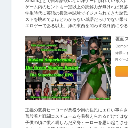
Steamなどで日本語版のない洋ゲーに慣れている人
ゲーム内のヒントも一定以上の読解力が無ければ見落
学生時代に英語の授業や試験でイジメられてきた諸氏
ストを眺めてよほどわからない単語だらけでない限り
エロゲーである以上、洋の東西を問わず最終的にやる
覆面
Combin
緑影レ
ゲー
正義の変身ヒーローが悪役や街の住民にエロい事をさ
普段着と戦闘コスチュームを着替えられるだけではな
子供の頃に慣れ親しんだ変身ヒーローを思い起こさせ