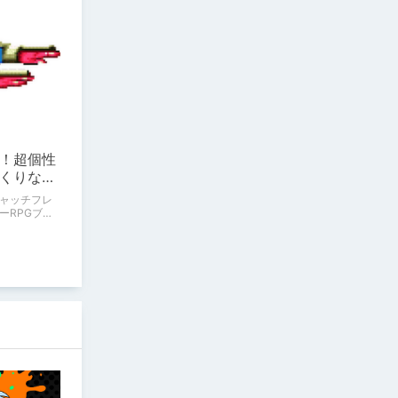
！超個性
くりな敵
悪役・敵
ャッチフレ
ーRPGブー
オンリーワ
「メタルマ
ただでさえ、
達の中で
敵を紹介し