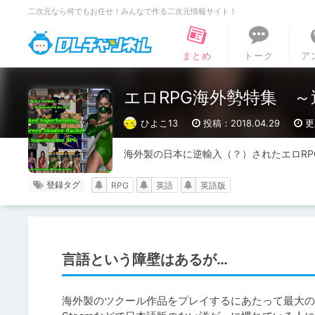
二次元なら何でもお任せ！みんなで作る二次元情報サイト！
DLチャンネル
まとめ
トーク
ア
エロRPG海外勢特集 ～逆
ひよこ13
投稿：2018.04.29
更
海外製の日本に逆輸入（？）されたエロRP
登録タグ
RPG
英語
英語版
言語という障壁はあるが…
海外製のツクール作品をプレイするにあたって最大の