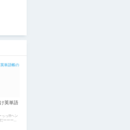
け英単語
っっ!!!ヘン
だーーーッ