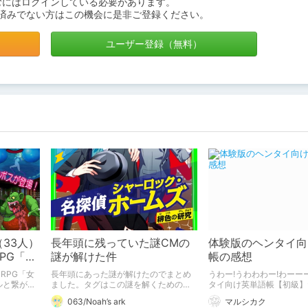
むにはログインしている必要があります。
済みでない方はこの機会に是非ご登録ください。
ユーザー登録（無料）
33人）
長年頭に残っていた謎CMの
体験版のヘンタイ向
PG「女
謎が解けた件
帳の感想
 トロル
RPG「女
長年頭にあった謎が解けたのでまとめ
うわー!うわわわー!わーーー
ルと繋がれ
ました。タグはこの謎を解くためのヒ
タイ向け英単語帳【初級】
ントです
ッ!!!
063/Noah’s ark
マルシカク