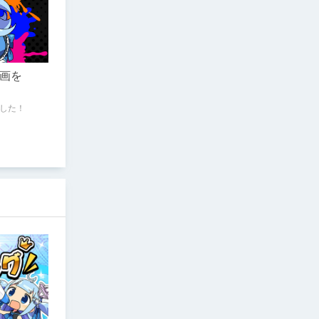
画を
した！