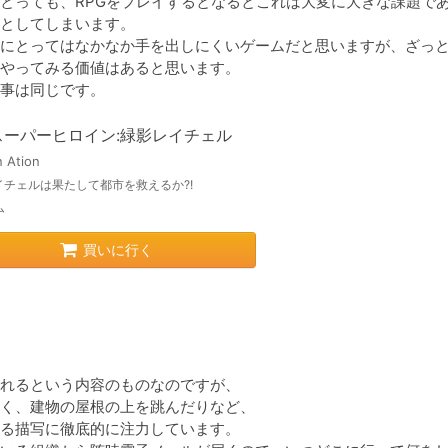
にとっても、RPGをプレイするとなるとこれは大変に大きな課題で
としてしまいます。

にとってはなかなか手を出しにくいゲームだと思いますが、ざっ
やってみる価値はあると思います。

事は同じです。
スーパーヒロイン:緑影レイチェル
 Ation
イチェルは果たして都市を救えるか?!
ム
買いに行く
れるという内容のものなのですが、

く、建物の屋根の上を跳んだりなど、

る描写に徹底的に注力しています。
