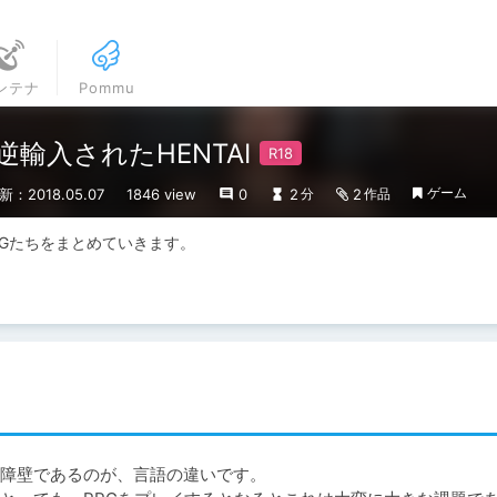
ンテナ
Pommu
輸入されたHENTAI
ゲーム
新：2018.05.07
1846 view
0
2
2
分
作品
Gたちをまとめていきます。
障壁であるのが、言語の違いです。
