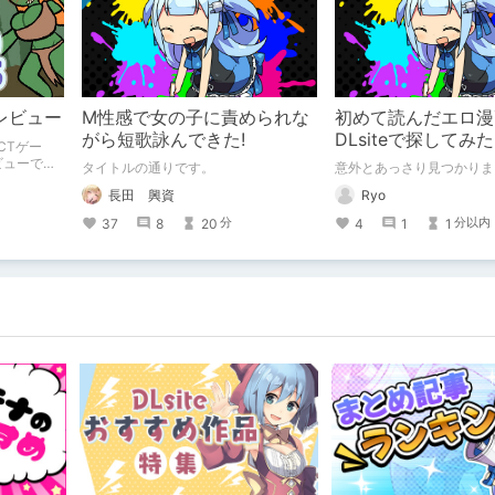
rs レビュー
M性感で女の子に責められな
初めて読んだエロ漫
がら短歌詠んできた!
DLsiteで探してみた
CTゲー
のレビューで
タイトルの通りです。
意外とあっさり見つかりま
長田 興資
Ryo
37
8
20
4
1
1
分
分以内