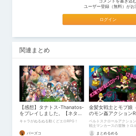
コメントを書き込
ユーザー登録（無料）がお
ログイン
関連まとめ
【感想】タナトス-Thanatos-
金髪女戦士とモブ娘（
をプレイしました。【ネタバ
のモン姦アクションR
レ注意】
戦士マンカースの冒険
キャラがぬるぬる動くどエロRPG！
ベルトスクロールアクション
と繋がれし姫君」
戦士マンカースの冒険 トロ
し姫君」の紹介です。
バーズコ
まとめるめる