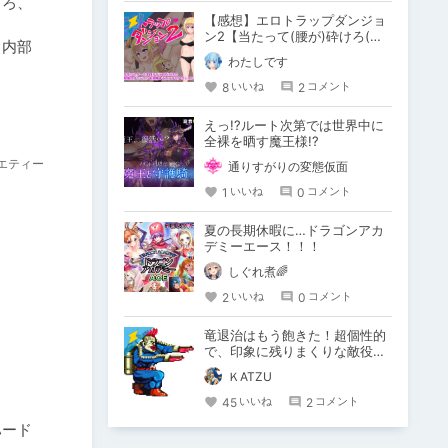
しろ、
【感想】エロトラップダンジョ
ン2【当たって(腰が)砕けろ(意
、内部
味深)なRPG】
わたしです
8
2
いいね
コメント
えっ!?ルート次第では世界中に
全裸を晒す魔王様!?
エティー
通りすがりの変態仮面
1
0
いいね
コメント
夏の長期休暇に…ドラゴンアカ
デミーエース！！！
しぐれ煮🌈
2
0
いいね
コメント
竜退治はもう飽きた！超個性的
で、印象に残りまくりな敵役を
紹介します！【悪役・敵キャ
ＫATZU
ラ】
45
2
いいね
コメント
ハード