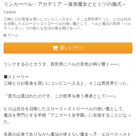
リンカーベル・アカデミア ～落第魔女とヒミツの儀式～
Casket
三崎ヒロが夜食を買いにコンビニへ入ると、そこは異世界だった。ヒロは自分
を召喚したエロース＝ストローベルの使い魔として、ベルと魔法の世界『パル
ティシオン』での新たな生活が幕を開ける――。
ゲーム
買いに行く
リンクする心とカラダ。異世界にベルの音色が鳴り響く――。

■ストーリー

三崎ヒロが夜食を買いにコンビニへ入ると、そこは異世界だった。

『貴方は選ばれたのです。この世界を救う勇者として――』

ヒロは自分を召喚したエロース＝ストローベルの使い魔として、

魔法を専門とする学校『アニマート女学園』に在籍することになっ
た。

名家の出身でありながら魔法が使えない魔女っ子、エロース＝スト