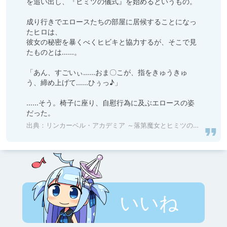
を追い出し、『ヒミツの儀式』を始めるというもの。

成り行きでエロースたちの部屋に居候することになっ
たヒロは、

彼女の秘密を暴くべくヒビキと協力するが、そこで見
たものとは……。

「あん、すごいぃ……おま〇こが、指をきゅうきゅ
う、締め上げて……ひぅっ♪」

……そう。椅子に座り、自慰行為に及ぶエロースの姿
だった。
出典：
リンカーベル・アカデミア ～落第魔女とヒミツの儀式～ [Casket] | DLsite 美少女ゲーム - R18
いいね