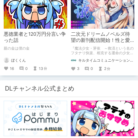
悪徳業者と120万円分言い争
二次元ドリームノベルズ待
った話
望の新刊配信開始！性と愛
が渦巻く、ファンタジー官
親の金は僕の金
『魔法少女・芽依 ～救済という名の
能小説開幕！
フタナリ快楽、相克する運命の少女た
ち～』 小説：089タロー イラス
ぼくくん
キルタイムコミュニケーション（KTC）の作品を一人でも多くの人に知ってほしい人
ト：鳩春 一気に上・下巻が同時配
信！
16
0
13
3
0
2
分
分
DLチャンネル公式まとめ