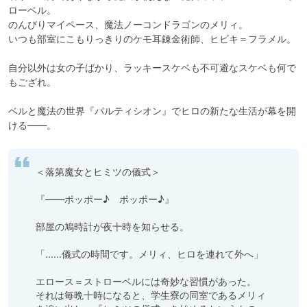
ローベル。

のんびりマイペース、魔法ノーコンドラゴンのメリィ。

いつも部室にこもりっきりのケモ耳錬金術師、ヒビキ＝フラメル。

自分以外は女の子ばかり、ラッキースケベも不可避なスケベも何で
もござれ。

ベルと魔法の世界『パルティシオン』でヒロの新たな生活が幕を開
＜落第魔女とヒミツの儀式＞

『――ポッポー♪　ポッポー♪』

部屋の鳩時計が夜十時を知らせる。

「……儀式の時間です。メリィ、ヒロを連れて外へ」

エロース＝ストローベルには奇妙な習慣があった。

それは毎晩十時になると、学生寮の同室であるメリィ