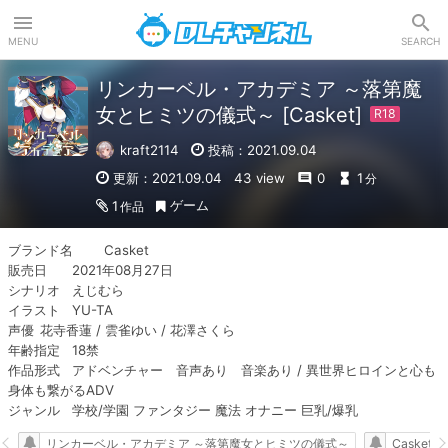
DLチャンネル
MENU
SEARCH
リンカーベル・アカデミア ～落第魔
女とヒミツの儀式～ [Casket]
kraft2114
投稿：2021.09.04
更新：2021.09.04
43 view
0
1
分
ゲーム
1
作品
ブランド名	Casket 

販売日	2021年08月27日

シナリオ	えじむら

イラスト	YU-TA

声優	花寺香蓮 / 雲雀ゆい / 花澤さくら

年齢指定	18禁

作品形式	アドベンチャー　音声あり　音楽あり / 異世界ヒロインと心も
身体も繋がるADV

ジャンル	学校/学園 ファンタジー 魔法 オナニー 巨乳/爆乳
リンカーベル・アカデミア ～落第魔女とヒミツの儀式～
Casket