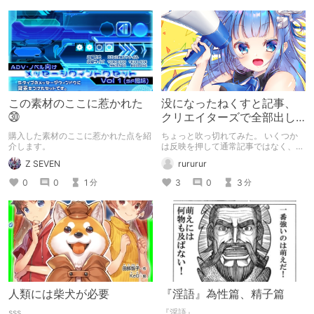
この素材のここに惹かれた
没になったねくすと記事、
㉚
クリエイターズで全部出し
てみます。
購入した素材のここに惹かれた点を紹
ちょっと吹っ切れてみた。 いくつか
介します。
は反映を押して通常記事ではなく、ク
リエイター記事として出してみようか
Z SEVEN
rururur
なと。
0
0
1
3
0
3
分
分
人類には柴犬が必要
『淫語』為性篇、精子篇
sss
『淫語』