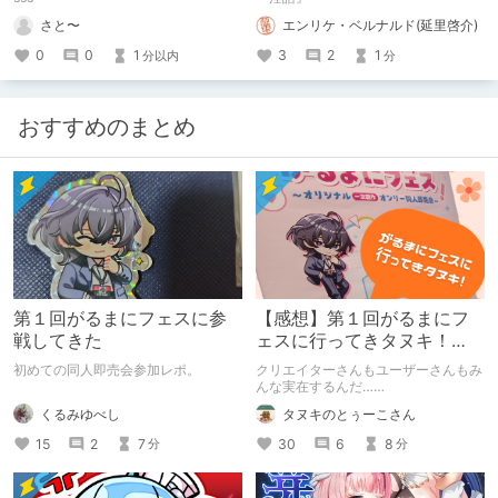
さと〜
エンリケ・ベルナルド(延里啓介)
0
0
1
3
2
1
分以内
分
おすすめのまとめ
第１回がるまにフェスに参
【感想】第１回がるまにフ
戦してきた
ェスに行ってきタヌキ！
【レポ】
初めての同人即売会参加レポ。
クリエイターさんもユーザーさんもみ
んな実在するんだ……
くるみゆべし
タヌキのとぅーこさん
15
2
7
30
6
8
分
分