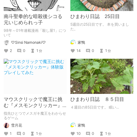
南斗聖拳的な暗殺後シコる
ひまわり日誌 25日目
元いじめられっ子
5週目の25日目です。 本を買いまし
た。
98年～01年連載漫画「殺し屋1」につ
いて
家鴨
♡Sinsi Namonaki♡
14
0
1
2
0
1
分
分
マウスクリックで魔王に挑
ひまわり日誌 ８５日目
む『メスモンクリッカー』
４週目の85日目です。 眠い...
体験版プレイしてみた
指先ひとつでメスガキ魔王をわからせ
るゲーム
雪月花
家鴨
1
0
1
10
0
1
分
分