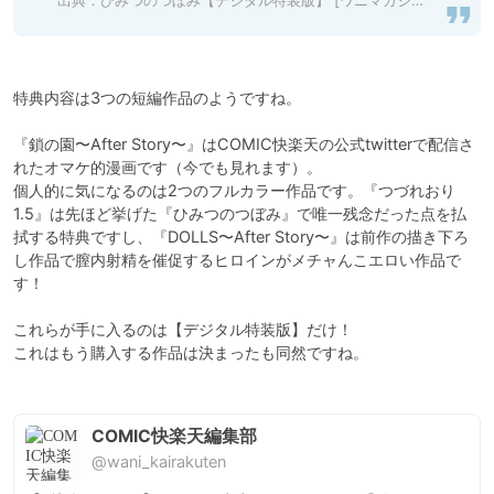
出典：
ひみつのつぼみ【デジタル特装版】 [ワニマガジン社] | DLsite 成年コミック - R18
特典内容は3つの短編作品のようですね。

『鎖の園〜After Story〜』はCOMIC快楽天の公式twitterで配信さ
れたオマケ的漫画です（今でも見れます）。

個人的に気になるのは2つのフルカラー作品です。『つづれおり
1.5』は先ほど挙げた『ひみつのつぼみ』で唯一残念だった点を払
拭する特典ですし、『DOLLS〜After Story〜』は前作の描き下ろ
し作品で膣内射精を催促するヒロインがメチャんこエロい作品で
す！

これらが手に入るのは【デジタル特装版】だけ！

これはもう購入する作品は決まったも同然ですね。

COMIC快楽天編集部
@wani_kairakuten