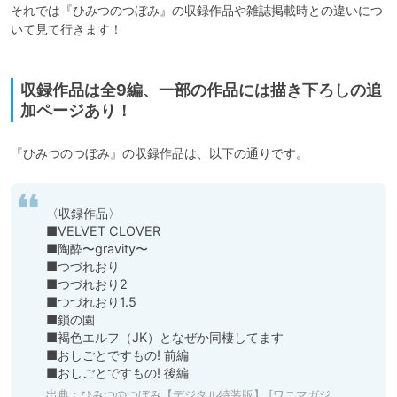
それでは『ひみつのつぼみ』の収録作品や雑誌掲載時との違いにつ
いて見て行きます！

収録作品は全9編、一部の作品には描き下ろしの追
加ページあり！
〈収録作品〉

■VELVET CLOVER

■陶酔〜gravity〜

■つづれおり

■つづれおり2

■つづれおり1.5

■鎖の園

■褐色エルフ（JK）となぜか同棲してます

■おしごとですもの! 前編

■おしごとですもの! 後編
出典：
ひみつのつぼみ【デジタル特装版】 [ワニマガジン社] | DLsite 成年コミック - R18