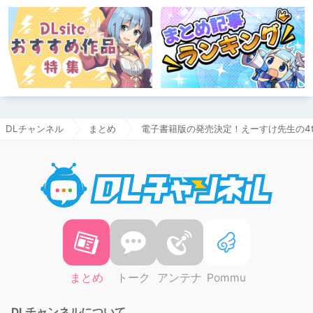
DLチャンネル
まとめ
電子書籍版の発売決定！えーすけ先生の4
DLチャ
まとめ
トーク
アンテナ
Pommu
DLチャンネルについて