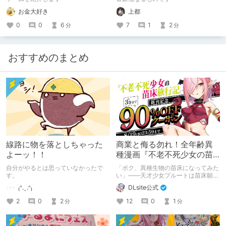
やすみー
お金大好き
上都
0
0
6
7
1
2
分
分
おすすめのまとめ
線路に物を落としちゃった
商業と侮る勿れ！全年齢異
よーッ！！
種漫画『不老不死少女の苗
床旅行記』新刊記念1～3巻
自分がやるとは思っていなかったで
「ボク、異種生物の苗床になってみた
90%オフクーポン配布中✨
す。
い」――天才少女プルートは苗床願望
を叶えるため、不老不死の体を手に入
₍ᐢ.ˬ.ᐢ₎
DLsite公式
れた！ 話題沸騰の全年齢苗床コミッ
クスの新刊が発売開始！ それを記念
2
0
2
12
0
1
分
分
して1～3巻まで90%OFFクーポン配
布いたします！ まだ本作品未体験の
皆さん、多分お好きです。ぜひお試し