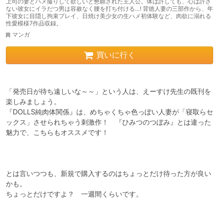
上司の妻とハメ撮りして欲しいと懇願された主人公。体は許しても、心は許さ
ない彼女にイラだつ男は容赦なく腰を打ち付ける…! 背徳人妻の三部作から、年
下彼女に目隠し拘束プレイ、日焼け美少女の生ハメ初体験など、肉欲に溺れる
性愛模様7作品収録。
マンガ
買いに行く
「発売日が待ち遠しいな～～」という人は、えーすけ先生の既刊を
楽しみましょう。

『DOLLS純肉体関係』は、めちゃくちゃ色っぽい人妻が「寝取らセ
ックス」させられちゃう刺激作！　『ひみつのつぼみ』とは違った
魅力で、こちらもオススメです！

とは言いつつも、新規で購入するのはちょっとだけ待った方が良い
かも。

ちょっとだけですよ？　一週間くらいです。
