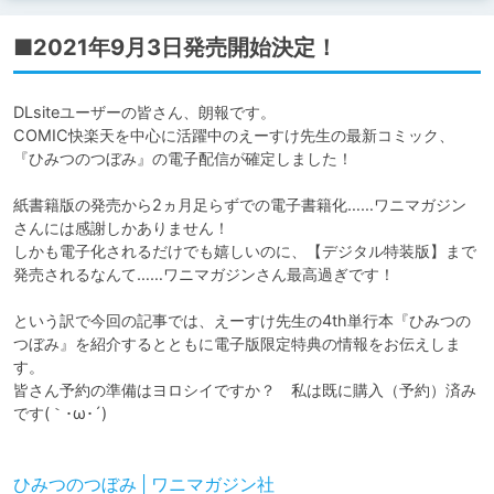
■2021年9月3日発売開始決定！
DLsiteユーザーの皆さん、朗報です。

COMIC快楽天を中心に活躍中のえーすけ先生の最新コミック、
『ひみつのつぼみ』の電子配信が確定しました！

紙書籍版の発売から2ヵ月足らずでの電子書籍化……ワニマガジン
さんには感謝しかありません！

しかも電子化されるだけでも嬉しいのに、【デジタル特装版】まで
発売されるなんて……ワニマガジンさん最高過ぎです！

という訳で今回の記事では、えーすけ先生の4th単行本『ひみつの
つぼみ』を紹介するとともに電子版限定特典の情報をお伝えしま
す。

皆さん予約の準備はヨロシイですか？　私は既に購入（予約）済み
です(｀･ω･´)

ひみつのつぼみ | ワニマガジン社