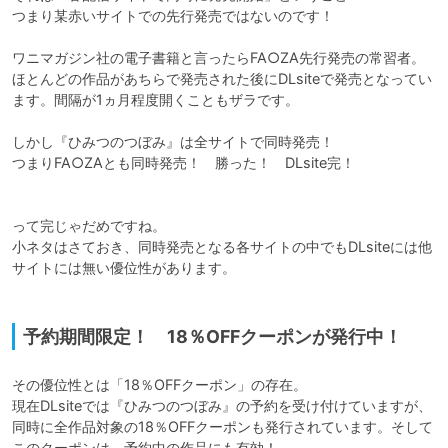
つまり某赤いサイトでの先行発売ではないのです！

ワニマガジン社の電子書籍と言ったらFA○ZA先行発売の常習者。
ほとんどの作品があちらで発売された後にDLsiteで発売となってい
ます。間隔が1ヵ月程度開くこともザラです。

しかし『ひみつのつぼみ』は全サイトで同時発売！

つまりFA○ZAとも同時発売！　勝った！　DLsite完！

って完じゃだめですね。

小ネタはさておき、同時発売となる各サイトの中でもDLsiteには他
サイトには無い優位性があります。

予約期間限定！ 18％OFFクーポンが発行中！
その優位性とは「18％OFFクーポン」の存在。

現在DLsiteでは『ひみつのつぼみ』の予約を受け付けていますが、
同時に全作品対象の18％OFFクーポンも発行されています。そして
このクーポンは、予約中の作品にも有効！
