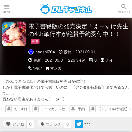
DLチャンネル
MENU
SEARCH
電子書籍版の発売決定！えーすけ先生
の4th単行本が絶賛予約受付中！！
naoshi704
投稿：2021.09.01
更新：2021.09.01
226 view
0
7
分
マンガ
1
作品
『ひみつのつぼみ』の電子書籍版発売日が確定！

しかも電子書籍化だけでも嬉しいのに、【デジタル特装版】まであるなん
て……。

買わない理由がありません(｀･ω･´)
えーすけ
ワニマガジン社
予約
【デジタル特装版】
いいね
0
ウォッチ
0