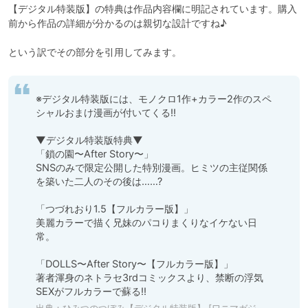
【デジタル特装版】の特典は作品内容欄に明記されています。購入
前から作品の詳細が分かるのは親切な設計ですね♪

※デジタル特装版には、モノクロ1作+カラー2作のスペ
シャルおまけ漫画が付いてくる!!

▼デジタル特装版特典▼

「鎖の園〜After Story〜」

SNSのみで限定公開した特別漫画。ヒミツの主従関係
を築いた二人のその後は……?

「つづれおり1.5【フルカラー版】」

美麗カラーで描く兄妹のパコりまくりなイケない日
常。

「DOLLS〜After Story〜【フルカラー版】」

著者渾身のネトラセ3rdコミックスより、禁断の浮気
SEXがフルカラーで蘇る!!