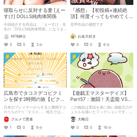
寝取らせに反対する妻 [えー
『感想』【初投稿×連続絶
すけ] DOLLS純肉体関係
頂】何度イってもやめてく
れない嫉妬彼氏に激責めさ
今回紹介する作品は、「えーすけ」先
音声作品の感想です
れて堕とされる。
生の「DOLLS純肉体関係」になりま
す。
お金大好き
NTR紳士
0
0
6
5
0
2
分
分
広島市でタコスデコピクミ
【遊戯王マスターデイズ】
ンを探す2時間の旅【ピクミ
Part57：激闘！天盃龍 VS
ンブルーム / Pikmin
千年D【架空デュエル】
日本のプレイヤーからすると難関デコ
この物語は実話を基に熱い遊戯王のデ
Bloom】
のうちの1つ「タコス」。地元では見
ュエルを描いたフィクションです。
つけられなかった男が広島で探す旅を
（自分用メモ：2025-05-14）
グルメで悪食
大晦日
お送りします。ねくすと5月のテーマ
「お出かけの記録」。
1
0
9
0
0
16
分
分