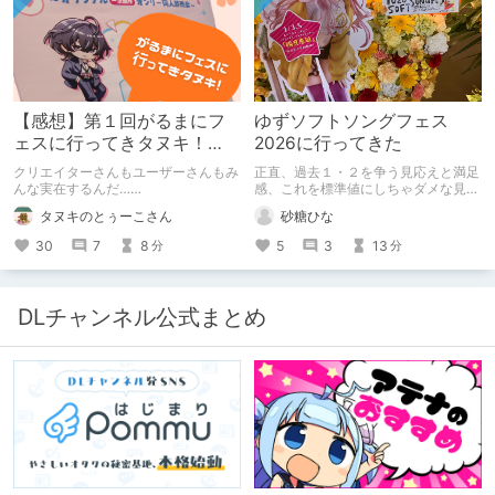
ください。
【感想】第１回がるまにフ
ゆずソフトソングフェス
ェスに行ってきタヌキ！
2026に行ってきた
【レポ】
クリエイターさんもユーザーさんもみ
正直、過去１・２を争う見応えと満足
んな実在するんだ……
感、これを標準値にしちゃダメな見本
かも
タヌキのとぅーこさん
砂糖ひな
30
7
8
5
3
13
分
分
DLチャンネル公式まとめ