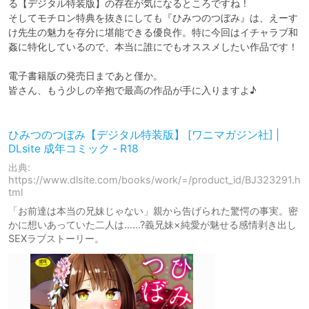
る【デジタル特装版】の存在が気になるところですね！

そしてモチロン特典を抜きにしても『ひみつのつぼみ』は、えーす
け先生の魅力を存分に堪能できる優良作。特に今回はイチャラブ和
姦に特化しているので、本当に誰にでもオススメしたい作品です！

電子書籍版の発売日まであと僅か。

皆さん、もう少しの辛抱で最高の作品が手に入りますよ♪

ひみつのつぼみ【デジタル特装版】 [ワニマガジン社] |
DLsite 成年コミック - R18
出典:
https://www.dlsite.com/books/work/=/product_id/BJ323291.h
tml
「お前達は本当の兄妹じゃない」親から告げられた驚愕の事実。密
かに想いあっていた二人は……?義兄妹×純愛が魅せる感情剥き出し
SEXラブストーリー。