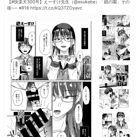
【#快楽天300号】えーすけ先生（@esukebe）「鎖の園」その
後── ※R18 https://t.co/kQ3TZOyavc