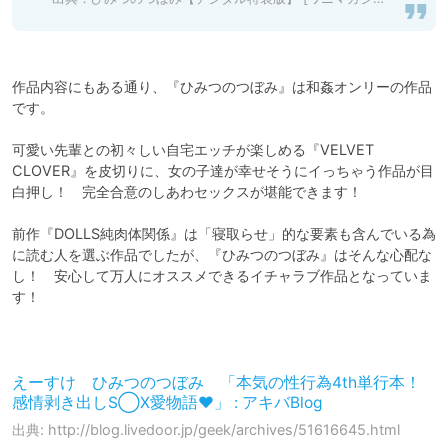
作品内容にもある通り、『ひみつのつぼみ』は和姦オンリーの作品
です。

可愛い先輩との初々しい自宅エッチが楽しめる『VELVET 
CLOVER』を皮切りに、女の子達が幸せそうにイっちゃう作品が目
白押し！　完全合意のしあわセックスが堪能できます！

前作『DOLLS純肉体関係』は「寝取らせ」的な要素も含んでいる為
に読む人を選ぶ作品でしたが、『ひみつのつぼみ』はそんな心配な
し！　安心して万人にオススメできるイチャラブ作品となっていま
す！

えーすけ ひみつのつぼみ 「本気の性行為4th単行本！
感情剥き出しS◯X愛物語♥」 : アキバBlog
出典: http://blog.livedoor.jp/geek/archives/51616645.html