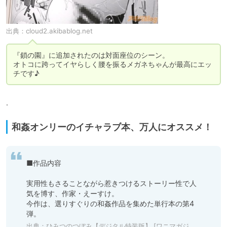
出典：
cloud2.akibablog.net
『鎖の園』に追加されたのは対面座位のシーン。

オトコに跨ってイヤらしく腰を振るメガネちゃんが最高にエッ
チです♪
.
和姦オンリーのイチャラブ本、万人にオススメ！
■作品内容

実用性もさることながら惹きつけるストーリー性で人
気を博す、作家・えーすけ。

今作は、選りすぐりの和姦作品を集めた単行本の第4
弾。
出典：
ひみつのつぼみ【デジタル特装版】 [ワニマガジン社] | DLsite 成年コミック - R18