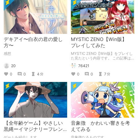
デキアイ〜白衣の君の愛し
MYSTIC ZENO【Win版】
方〜
プレイしてみた
感想
MYSTIC ZENO【Win版】をプレイし
た見たという内容です。 この記事は
通常のクリエイターズ記事です。
20
76421
0
0
4
0
0
7
分
分
【全年齢ゲーム】やさしい
音象徴 かわいい響きを考
黒縄ーイマジナリーフレン
えてみる
ドの「彼」と過ごすおぼん
ゲームを紹介します
音象徴なるものです