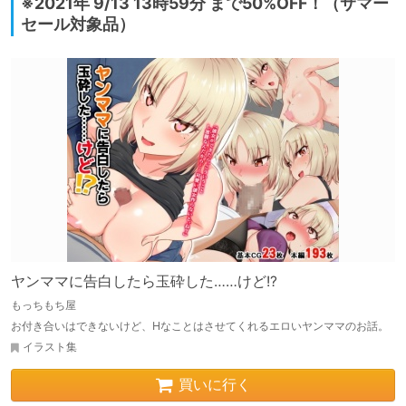
※2021年 9/13 13時59分 まで50%OFF！（サマー
セール対象品）
ヤンママに告白したら玉砕した……けど!?
もっちもち屋
お付き合いはできないけど、Hなことはさせてくれるエロいヤンママのお話。
イラスト集
買いに行く