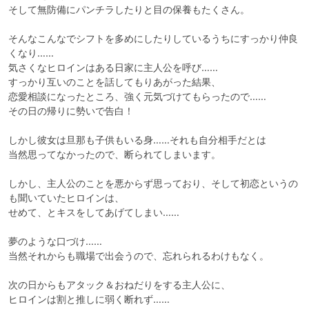
そして無防備にパンチラしたりと目の保養もたくさん。

そんなこんなでシフトを多めにしたりしているうちにすっかり仲良
くなり……

気さくなヒロインはある日家に主人公を呼び……

すっかり互いのことを話してもりあがった結果、

恋愛相談になったところ、強く元気づけてもらったので……

その日の帰りに勢いで告白！

しかし彼女は旦那も子供もいる身……それも自分相手だとは

当然思ってなかったので、断られてしまいます。

しかし、主人公のことを悪からず思っており、そして初恋というの
も聞いていたヒロインは、

せめて、とキスをしてあげてしまい……

夢のような口づけ……

当然それからも職場で出会うので、忘れられるわけもなく。

次の日からもアタック＆おねだりをする主人公に、

ヒロインは割と推しに弱く断れず……
