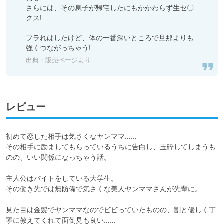
さらには、その息子が帰宅したにもかかわらず生セ〇
クス!

フラれはしたけど、体の一番深いところで旦那よりも
出典：
販売ページより
レビュー
初めて恋した相手は気さくなヤンママ……

その相手に励ましてもらっているうちに告白し、玉砕してしまうも
のの、いい関係になっちゃう話。

主人公はバイトをしている大学生。

その働き先では無防備で気さくな美人ヤンママさんが先輩に。

見た目は金髪でヤンママなのでビビっていたものの、割と優しく丁
寧に教えてくれて面倒見も良い……
