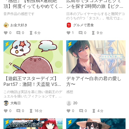
『感想』【初投稿×連続絶
広島市でタコスデコピクミ
頂】何度イってもやめてく
ンを探す2時間の旅【ピクミ
れない嫉妬彼氏に激責めさ
ンブルーム / Pikmin
音声作品の感想です
日本のプレイヤーからすると難関デコ
れて堕とされる。
Bloom】
のうちの1つ「タコス」。地元では見
つけられなかった男が広島で探す旅を
お金大好き
グルメで悪食
お送りします。ねくすと5月のテーマ
「お出かけの記録」。
0
0
6
1
0
9
分
分
【遊戯王マスターデイズ】
デキアイ〜白衣の君の愛し
Part57：激闘！天盃龍 VS
方〜
千年D【架空デュエル】
この物語は実話を基に熱い遊戯王のデ
感想
ュエルを描いたフィクションです。
（自分用メモ：2025-05-14）
20
大晦日
0
0
4
0
0
16
分
分