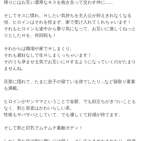
帰りにはお互い濃厚なキスを抱き合って交わす仲に……

そしてキスに慣れ、Ｈしたい気持ちを主人公が抑えきれなくなる
頃、ヒロインはそれを拒まず、家で受け入れてくれちゃいます！

それもヒロインも途中から乗り気になって、お互いに激しくねっと
りとしたＨを、何回戦も！

それからは職場や家でＨしまくり。

それも避妊なしで生Ｈしまくっちゃいます！

そのうち孕ませる気でお互いにＨするようになっていくのがたまり
ませんね。

旦那に隠れて、たまに息子の寝ている傍でしたり…など寝取り要素
も満載。

ヒロインがヤンママということで金髪、でも顔立ちがきついことも
なく、割と容姿はかわいらしい系。

性格もサバサバとしていて、でも優しくて好感が持てます。

そして割と巨乳でムチムチ素敵ボディ！

しかし見た目の割に押しには弱く、そしてときめかされたり、快楽