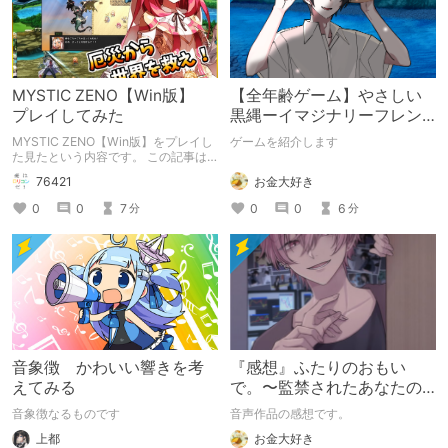
MYSTIC ZENO【Win版】
【全年齢ゲーム】やさしい
プレイしてみた
黒縄ーイマジナリーフレン
ドの「彼」と過ごすおぼん
MYSTIC ZENO【Win版】をプレイし
ゲームを紹介します
やすみー
た見たという内容です。 この記事は
通常のクリエイターズ記事です。
お金大好き
76421
0
0
6
0
0
7
分
分
音象徴 かわいい響きを考
『感想』ふたりのおもい
えてみる
で。〜監禁されたあなたの
末路〜【がるまに限定特典
音象徴なるものです
音声作品の感想です。
付き】
上都
お金大好き