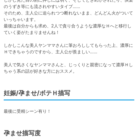
のうずき等にも流されやすいタイプ……

そのため、主人公に迫られつつ断れないまま、どんどん火がついて
いっちゃいます。

最後は自分からも求め、2人で貪り合うような濃厚なＨへと移行し
ていく姿がたまりませんね！

しかしこんな美人ヤンママさんに筆おろししてもらった上、濃厚に
Ｈできちゃうのですから、主人公が羨ましい……

美人で気さくなヤンママさんと、じっくりと親密になって濃厚Ｈし
妊娠/孕ませ/ボテＨ描写
最後に受精シーン有り！
孕ませ描写度