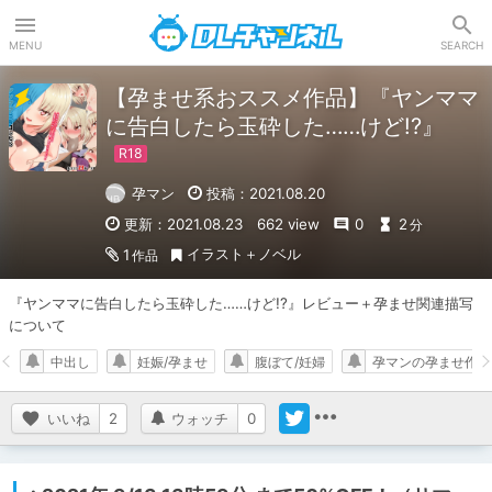
DLチャンネル
MENU
SEARCH
【孕ませ系おススメ作品】『ヤンママ
に告白したら玉砕した……けど!?』
孕マン
投稿：2021.08.20
更新：2021.08.23
662 view
0
2
分
イラスト＋ノベル
1
作品
『ヤンママに告白したら玉砕した……けど!?』レビュー＋孕ませ関連描写
について
中出し
妊娠/孕ませ
腹ぼて/妊婦
孕マンの孕ませ作品
いいね
2
ウォッチ
0