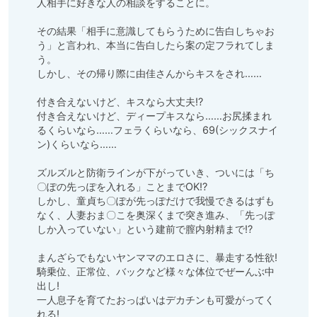
人相手に好きな人の相談をすることに。

その結果「相手に意識してもらうために告白しちゃお
う」と言われ、本当に告白したら案の定フラれてしま
う。

しかし、その帰り際に由佳さんからキスをされ……

付き合えないけど、キスなら大丈夫!?

付き合えないけど、ディープキスなら……お尻揉まれ
るくらいなら……フェラくらいなら、69(シックスナイ
ン)くらいなら……

ズルズルと防衛ラインが下がっていき、ついには「ち
〇ぽの先っぽを入れる」ことまでOK!?

しかし、童貞ち〇ぽが先っぽだけで我慢できるはずも
なく、人妻おま〇こを奥深くまで突き進み、「先っぽ
しか入っていない」という建前で膣内射精まで!?

まんざらでもないヤンママのエロさに、暴走する性欲!

騎乗位、正常位、バックなど様々な体位でぜーんぶ中
出し!

一人息子を育てたおっぱいはデカチンも可愛がってく
れる!
