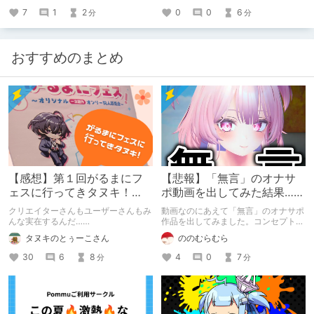
7
1
2
0
0
6
分
分
おすすめのまとめ
【感想】第１回がるまにフ
【悲報】「無言」のオナサ
ェスに行ってきタヌキ！
ポ動画を出してみた結果……
【レポ】
クリエイターさんもユーザーさんもみ
動画なのにあえて「無言」のオナサポ
んな実在するんだ……
作品を出してみました。コンセプト通
りのものは作れたのですが、肝心の売
タヌキのとぅーこさん
ののむらむら
上がね……
30
6
8
4
0
7
分
分