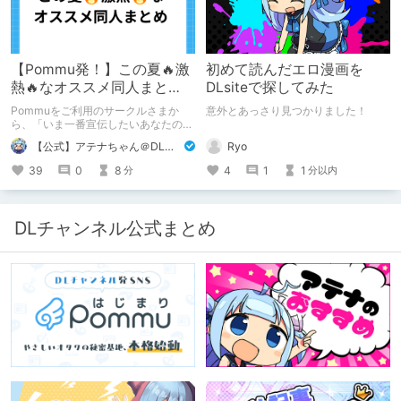
【Pommu発！】この夏🔥激
初めて読んだエロ漫画を
熱🔥なオススメ同人まと
DLsiteで探してみた
め！ その1
Pommuをご利用のサークルさまか
意外とあっさり見つかりました！
ら、「いま一番宣伝したいあなたの
DLsite作品」を募りました！ この夏
Ryo
【公式】アテナちゃん＠DLチャンネル
🔥激熱🔥な作品ばかり！あなたがまだ
出会っていない、運命の作品が見つか
4
1
1
39
0
8
分以内
分
るかも！
DLチャンネル公式まとめ