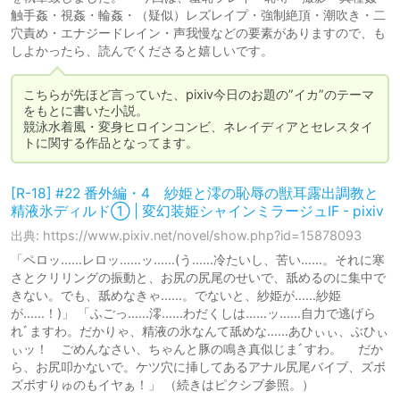
触手姦・視姦・輪姦・（疑似）レズレイプ・強制絶頂・潮吹き・二
穴責め・エナジードレイン・声我慢などの要素がありますので、も
しよかったら、読んでくださると嬉しいです。
こちらが先ほど言っていた、pixiv今日のお題の”イカ”のテーマ
をもとに書いた小説。

競泳水着風・変身ヒロインコンビ、ネレイディアとセレスタイ
トに関する作品となってます。
[R-18] #22 番外編・4 紗姫と澪の恥辱の獣耳露出調教と
精液氷ディルド① | 変幻装姫シャインミラージュIF - pixiv
出典: https://www.pixiv.net/novel/show.php?id=15878093
「ペロッ……レロッ……ッ……(う……冷たいし、苦い……。それに寒
さとクリリングの振動と、お尻の尻尾のせいで、舐めるのに集中で
きない。でも、舐めなきゃ……。でないと、紗姫が……紗姫
が……！)」 「ふごっ……澪……わだくしは……ッ……自力で逃げら
れﾞますわ。だかりゃ、精液の氷なんて舐めな……あひぃぃ、ぶひぃ
ぃッ！ ごめんなさい、ちゃんと豚の鳴き真似じまﾞすわ。 だか
ら、お尻叩かないで。ケツ穴に挿してあるアナル尻尾バイブ、ズボ
ズボすりゅのもイヤぁ！」 （続きはピクシブ参照。）