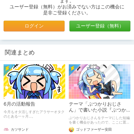
ます。
ユーザー登録（無料）がお済みでない方はこの機会に
是非ご登録ください。
ログイン
ユーザー登録（無料）
関連まとめ
6月の活動報告
テーマ「ぶつかりおじさ
ん」で書いた小説『ぶつか
今月もオタ活しすぎたアラサーオタク
り稽古』
のとある一ヶ月…。
ぶつかりおじさんをテーマにした短編
を書く機会があったので、ここに置い
ておきます。くだらないです。
カツサンド
ゴッドファーザー安田