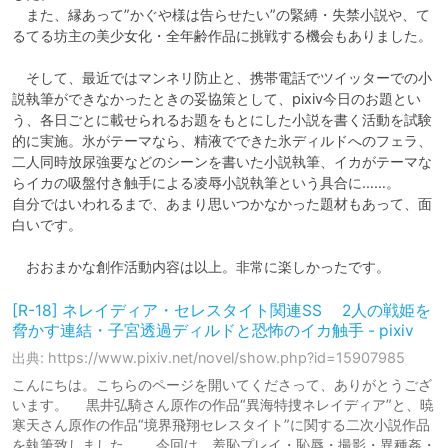
　また、縁あって”かぐや様は告らせたい”の緊縛・失禁小説や、て
るてる坊主の美少女化・全年齢作品に挑戦する機会もありました。

　そして、最近ではマンネリ防止と、携帯電話でツイッターでの小
説執筆ができなかったときの妥協策として、pixiv今日のお題とい
う、各日ごとに載せられるお題をもとにした小説を書く活動を試験
的に実施。氷がテーマなら、精液でできた氷ディルドへのフェラ、
二人同時放尿強要などのシーンを書いた小説執筆、イカがテーマな
らイカの吸盤付き触手による凌辱小説執筆という具合に……。

自分ではいわれるまで、あまり思いつかなかった題材もあって、面
白いです。

　おおまかな創作活動内容は以上。非常に楽しかったです。
[R-18] ネレイディア・セレスタイト関連SS 2人の戦姫を
脅かす連結・子宮透過ディルドと恐怖のイカ触手 - pixiv
出典: https://www.pixiv.net/novel/show.php?id=15907985
こんにちは。こちらのページを開いてくださって、ありがとうござ
います。 黒井弘騎さん原作の作品“異海特捜ネレイディア”と、暁
寒天さん原作の作品“境界飛翔セレスタイト”に関する二次小説作品
を執筆致しました。 今回は、羞恥プレイ・恥辱・撮影・異種姦・