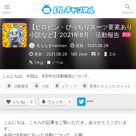
DLチャンネル
MENU
SEARCH
【ヒロピン・ぴっちりスーツ要素あり
小説など】2021年8月 活動報告
名もなきnannan
投稿：2021.08.29
更新：2021.08.29
185 view
0
2
分
ノベル
1
作品
こんにちは。今回は、8月中の活動報告について。
活動報告
小説
ピクシブ
変身ヒロイン/ヒロインピン
いいね
0
ウォッチ
0
こんにちは。こちらの記事をご覧いただき、ありがとうございま
す。

今回は8月中に行った活動について、記載。