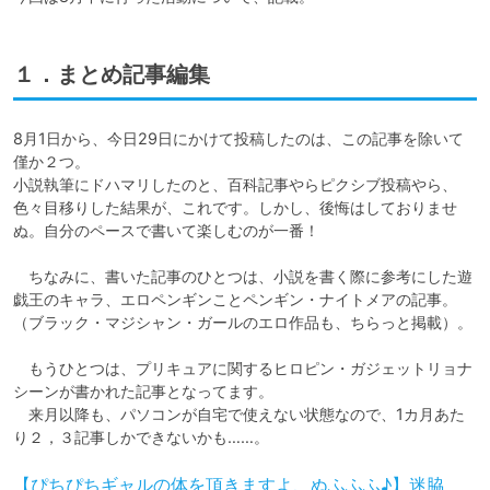
１．まとめ記事編集
8月1日から、今日29日にかけて投稿したのは、この記事を除いて
僅か２つ。

小説執筆にドハマリしたのと、百科記事やらピクシブ投稿やら、
色々目移りした結果が、これです。しかし、後悔はしておりませ
ぬ。自分のペースで書いて楽しむのが一番！

　ちなみに、書いた記事のひとつは、小説を書く際に参考にした遊
戯王のキャラ、エロペンギンことペンギン・ナイトメアの記事。
（ブラック・マジシャン・ガールのエロ作品も、ちらっと掲載）。

　もうひとつは、プリキュアに関するヒロピン・ガジェットリョナ
シーンが書かれた記事となってます。

　来月以降も、パソコンが自宅で使えない状態なので、1カ月あた
り２，３記事しかできないかも……。
【ぴちぴちギャルの体を頂きますよ、ぬふふふ♪】迷脇