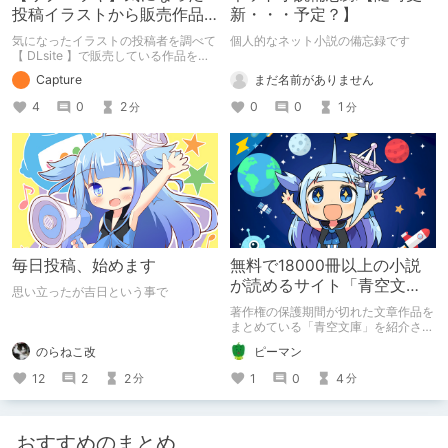
投稿イラストから販売作品
新・・・予定？】
を探し始める【DLsite】
気になったイラストの投稿者を調べて
個人的なネット小説の備忘録です
【 DLsite 】で販売している作品を紹
介する記事です。 投稿者：リブユウ
まだ名前がありません
Capture
キ サークル：L.G.C. 紹介作品：ギャ
ルJK競水メイドさーびす 他販売作品
0
0
1
4
0
2
分
分
毎日投稿、始めます
無料で18000冊以上の小説
が読めるサイト「青空文
思い立ったが吉日という事で
庫」をオススメしたい
著作権の保護期間が切れた文章作品を
まとめている「青空文庫」を紹介させ
ていただきました。
のらねこ改
ピーマン
12
2
2
1
0
4
分
分
おすすめのまとめ