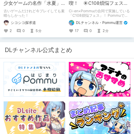
少女ゲームの名作「水夏」
喫！ ☀C108煩悩フェス☀
を今こそ！
Pommu版のご案内
古いゲームだけれど今プレイしても素
Ci-en×Pommuの合同で実施している
晴らしかった！
「C108煩悩フェス」！ Pommuでの
参加方法について、改めてこちらでも
シコシコ探求道
DLチャンネル・Pommu運営
ご案内いたします！
2
0
5
17
0
2
分
分
DLチャンネル公式まとめ