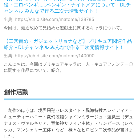
役・エロペンギ……ペンギン・ナイトメアについて - DLチ
ャンネル みんなで作る二次元情報サイト！
出典: https://ch.dlsite.com/matome/138785
今回は、最近改めて見始めた遊戯王に関するキャラについて。
【二穴責め・ガジェットリョナなど】プリキュア関連作品
紹介 - DLチャンネル みんなで作る二次元情報サイト！
出典: https://ch.dlsite.com/matome/140090
こんにちは。今回はプリキュアキャラの一人・キュアフォンテー〇
に関する作品について、紹介。
創作活動
　創作のほうは、境界飛翔セレスタイト・異海特捜ネレイディア・
キューティーハニー・変幻装姫シャインミラージュ・遊戯王（デュ
ナミス・ヴァルキリア、竜姫神サフィア主体）・ワンピース（レベ
ッカ、マンシェリー主体）など、様々なヒロピン二次作品が書けま
した。
