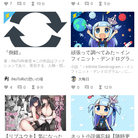
7
0
10
4
0
5
分
分
『倒錯』
頑張って調べてみた～イン
フィニット・デンドログラ
著・iNoToRi食堂 ※この作品はフィク
ムの規格外（マスター編）
ションであり、実在する、人物・団体
小説『＜Infinite Dendrogram＞-イン
とは一切関係ありません。
～
フィニット・デンドログラム-』に登
場する規格外なマスター（プレイヤ
iNoToRiの憩いの場
大晦日
ー）を調べてまとめてみました。
4
0
9
0
0
12
分
分
【リブユウキ】気になった
ネット小説備忘録【随時更