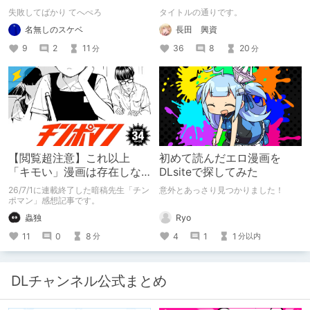
下手すぎる【失敗した話】
失敗してばかり てへぺろ
タイトルの通りです。
名無しのスケベ
長田 興資
9
2
11
36
8
20
分
分
【閲覧超注意】これ以上
初めて読んだエロ漫画を
「キモい」漫画は存在しな
DLsiteで探してみた
い？チンポマンとかいう
26/7/1に連載終了した暗稿先生「チン
意外とあっさり見つかりました！
「魂の殺人」の完成形
ポマン」感想記事です。
Ryo
蟲独
4
1
1
11
0
8
分以内
分
DLチャンネル公式まとめ