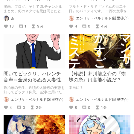
漫画、ブログ、そしてDLチャンネル
マルキ・ド・サド『ソドムの百二十
まとめ、何のネタでも元は同じだと私
日』のパロディです。 一部の文章を
は考えています。
河出文庫版と青土社版からパクってい
蒼
エンリケ・ベルナルド(延里啓介)
ます。
13
1
9
4
0
4
分
分
聞いてビックリ、ハレンチ
【珍説】芥川龍之介の『蜘
音声～全身ぬるぬる人妻性
蛛の糸』は官能小説だ？
感オイルマッサージ～
政治家の先生、近頃の太陽族の実態を
本当に？
知ってビックリ仰天。 記事に用いた
画像はですね、Pixabayというです
エンリケ・ベルナルド(延里啓介)
エンリケ・ベルナルド(延里啓介)
ね、インターネットのですね、いわゆ
るフリー素材と呼ばれるものでござい
8
0
1
4
0
2
分
分
まして、実にその、素晴らしい作品で
あると、思うわけでございます。