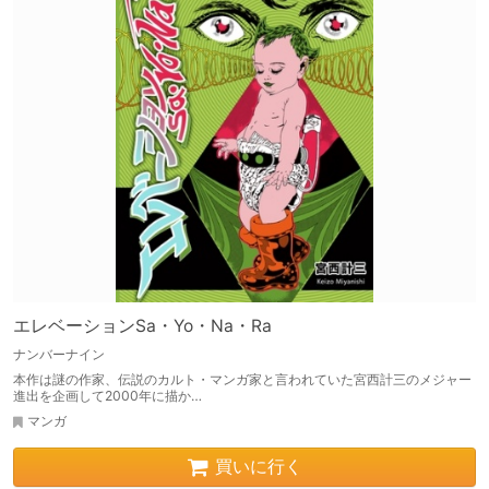
エレベーションSa・Yo・Na・Ra
ナンバーナイン
本作は謎の作家、伝説のカルト・マンガ家と言われていた宮西計三のメジャー
進出を企画して2000年に描か…
マンガ
買いに行く