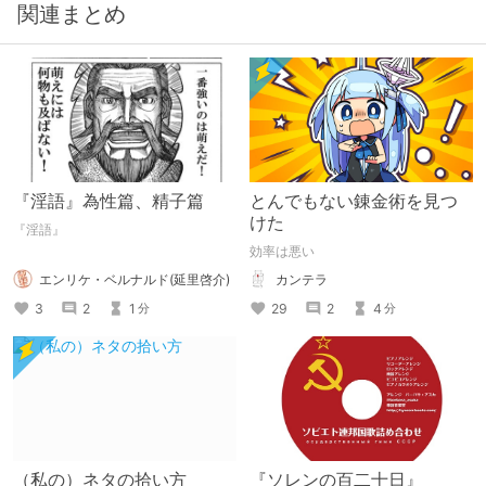
関連まとめ
『淫語』為性篇、精子篇
とんでもない錬金術を見つ
けた
『淫語』
効率は悪い
エンリケ・ベルナルド(延里啓介)
カンテラ
3
2
1
29
2
4
分
分
（私の）ネタの拾い方
『ソレンの百二十日』