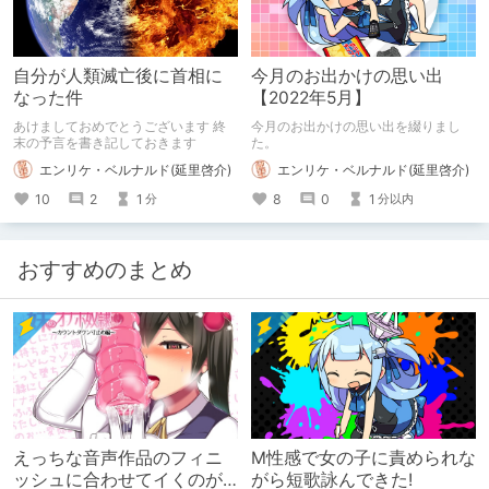
自分が人類滅亡後に首相に
今月のお出かけの思い出
なった件
【2022年5月】
あけましておめでとうございます 終
今月のお出かけの思い出を綴りまし
末の予言を書き記しておきます
た。
エンリケ・ベルナルド(延里啓介)
エンリケ・ベルナルド(延里啓介)
10
2
1
8
0
1
分
分以内
おすすめのまとめ
えっちな音声作品のフィニ
M性感で女の子に責められな
ッシュに合わせてイくのが
がら短歌詠んできた!