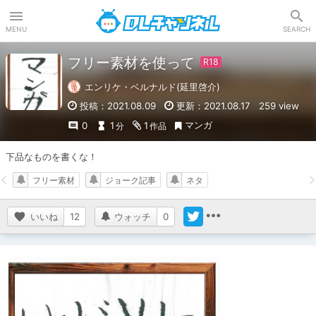
DLチャンネル
MENU
SEARCH
フリー素材を使って
エンリケ・ベルナルド(延里啓介)
投稿：2021.08.09
更新：2021.08.17
259 view
マンガ
0
1
1
分
作品
下品なものを書くな！
フリー素材
ジョーク記事
ネタ
いいね
12
ウォッチ
0