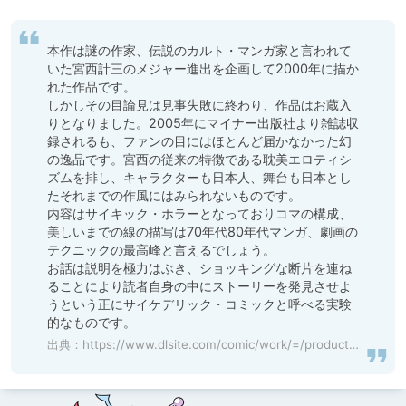
本作は謎の作家、伝説のカルト・マンガ家と言われて
いた宮西計三のメジャー進出を企画して2000年に描か
れた作品です。

しかしその目論見は見事失敗に終わり、作品はお蔵入
りとなりました。2005年にマイナー出版社より雑誌収
録されるも、ファンの目にはほとんど届かなかった幻
の逸品です。宮西の従来の特徴である耽美エロティシ
ズムを排し、キャラクターも日本人、舞台も日本とし
たそれまでの作風にはみられないものです。

内容はサイキック・ホラーとなっておりコマの構成、
美しいまでの線の描写は70年代80年代マンガ、劇画の
テクニックの最高峰と言えるでしょう。

お話は説明を極力はぶき、ショッキングな断片を連ね
ることにより読者自身の中にストーリーを発見させよ
うという正にサイケデリック・コミックと呼べる実験
的なものです。
出典：
https://www.dlsite.com/comic/work/=/product_id/BJ211771.html