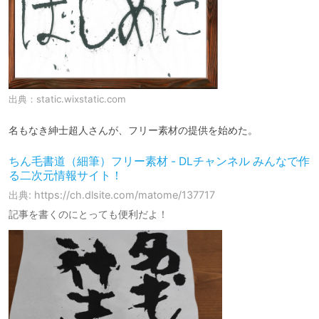
出典：
static.wixstatic.com
名もなき紳士超人さんが、フリー素材の提供を始めた。
ちん毛書道（細筆）フリー素材 - DLチャンネル みんなで作
る二次元情報サイト！
出典: https://ch.dlsite.com/matome/137717
記事を書くのにとっても便利だよ！