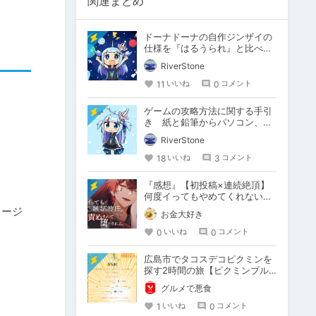
関連まとめ
ドーナドーナの自作ジンザイの
仕様を『はるうられ』と比べて
みる
RiverStone
11
0
いいね
コメント
ゲームの攻略方法に関する手引
き 紙と鉛筆からパソコン、ゲ
ーム機まで
RiverStone
18
3
いいね
コメント
『感想』【初投稿×連続絶頂】
何度イってもやめてくれない嫉
妬彼氏に激責めされて堕とされ
メージ
お金大好き
る。
0
0
いいね
コメント
広島市でタコスデコピクミンを
探す2時間の旅【ピクミンブル
。
ーム / Pikmin Bloom】
グルメで悪食
1
0
いいね
コメント