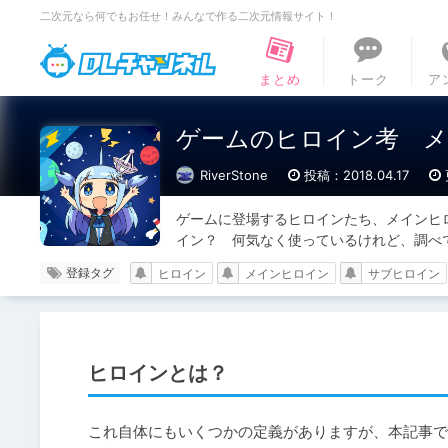
二次元なら何でもお任せ！みんなで作る二次元情報サイト！
DLチャンネル
まとめ
トーク
ア
ゲームのヒロイン考 メ
RiverStone
投稿：2018.04.17
ゲームに登場するヒロインたち、メインヒ
イン？　何気なく使っているけれど、調べ
登録タグ
ヒロイン
メインヒロイン
サブヒロイン
ヒロインとは？
これ自体にもいくつかの定義がありますが、本記事で