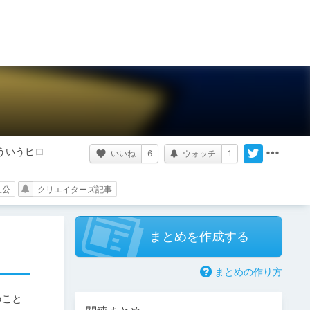
ういうヒロ
いいね
6
ウォッチ
1
人公
クリエイターズ記事
まとめを作成する
まとめの作り方
のこと