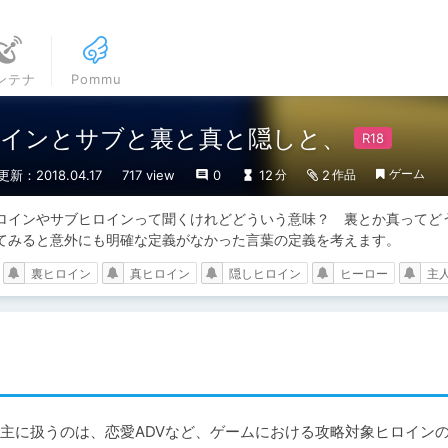
ンテナ
Pommu
インとサブと裏と真と隠しと、
ゲーム
更新：2018.04.17
717 view
0
12
2
分
作品
ロインやサブヒロインって聞くけれどどういう意味？　裏とか真ってど
てみると意外にも明確な定義がなかった言葉の定義を考えます。
裏ヒロイン
真ヒロイン
隠しヒロイン
ヒーロー
主
主に扱うのは、恋愛ADVなど、ゲームにおける攻略対象ヒロイン