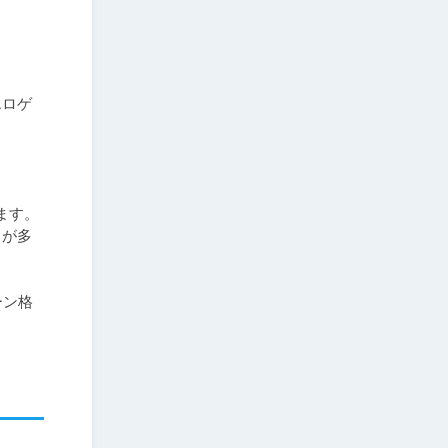
エロゲ
す。

とが多
ーン格