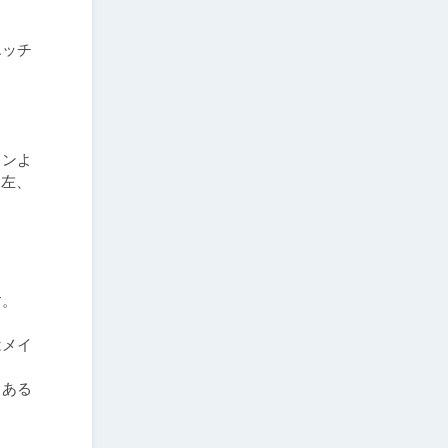
エッチ
インよ
番左、
。

はメイ
もある