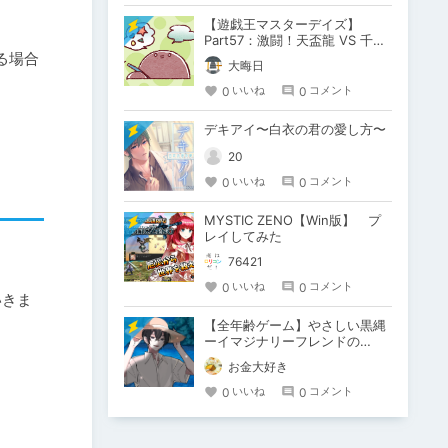
【遊戯王マスターデイズ】
Part57：激闘！天盃龍 VS 千年
D【架空デュエル】
る場合
大晦日
0
0
いいね
コメント
デキアイ〜白衣の君の愛し方〜
20
0
0
いいね
コメント
MYSTIC ZENO【Win版】 プ
レイしてみた
76421
0
0
いいね
コメント
いきま
【全年齢ゲーム】やさしい黒縄
ーイマジナリーフレンドの
「彼」と過ごすおぼんやすみー
お金大好き
こ
0
0
いいね
コメント