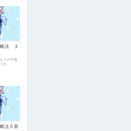
略法 ３
ルフの守護
です。
略法５章