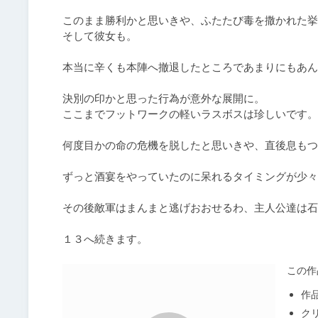
このまま勝利かと思いきや、ふたたび毒を撒かれた挙
そして彼女も。

本当に辛くも本陣へ撤退したところであまりにもあん
決別の印かと思った行為が意外な展開に。

ここまでフットワークの軽いラスボスは珍しいです。

何度目かの命の危機を脱したと思いきや、直後息もつ
ずっと酒宴をやっていたのに呆れるタイミングが少々
その後敵軍はまんまと逃げおおせるわ、主人公達は石
１３へ続きます。
この作
作
ク