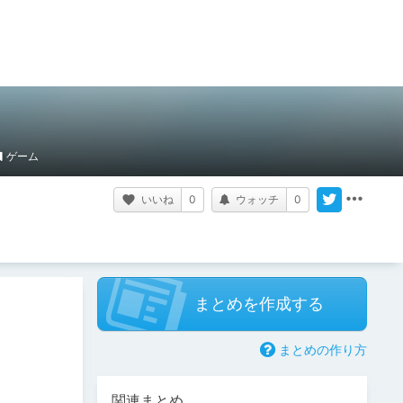
ゲーム
いいね
0
ウォッチ
0
まとめを作成する
まとめの作り方
関連まとめ