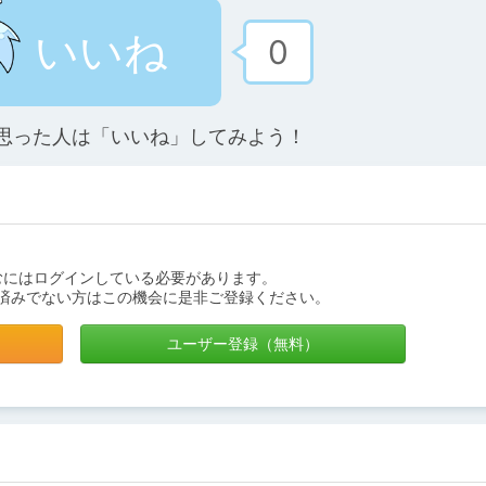
いいね
0
思った人は「いいね」してみよう！
むにはログインしている必要があります。
済みでない方はこの機会に是非ご登録ください。
ユーザー登録（無料）