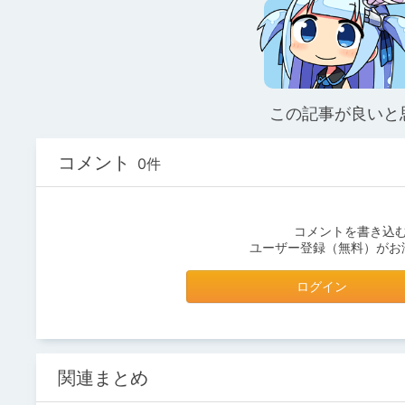
この記事が良いと
コメント
0件
コメントを書き込
ユーザー登録（無料）がお
ログイン
関連まとめ