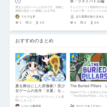
①
章・ラストバトル編
男主人公のハーレムSLGです。攻略と
チェリスソフト様制作のロ
感想の混ざった連載になる予定
トムの７章・ラストバトル
うらうなぎ
まだ名前がありません
3
0
3
4
0
6
分
分
おすすめのまとめ
夏を舞台にした群像劇！美少
The Buried Pilla
女ゲームの名作「水夏」を今
Steamでプレイ出来るエロA
こそ！
「The Buried Pillars」
古いゲームだけれど今プレイしても素
す。
晴らしかった！
コーヒーをください
シコシコ探求道