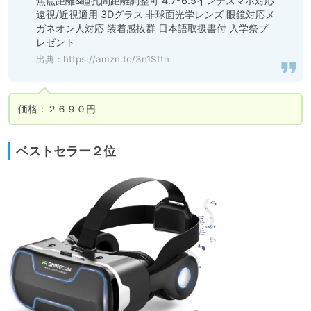
焦点距離&瞳孔間距離調整可 4.7-6.5インチスマホ対応 
遠視/近視適用 3Dグラス 非球面光学レンズ 眼鏡対応メ
ガネオン人対応 装着感抜群 日本語取扱書付 入学祭プ
レゼント
出典：
https://amzn.to/3n1Sftn
ベストセラー２位