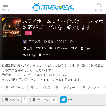
DLチャンネル
MENU
SEARCH
ステイホームにうってつけ！ スマホ
対応VRゴーグルをご紹介します！
月宮魅艶
投稿：2021.04.19
更新：2021.04.19
812 view
0
2
分
ゲーム
13
作品
自粛期間が長く続き、家にこもりがちな現代で、少しでも楽しく家で過ご
せる方法をお教えしたいと思います！

大声禁止っ！　VRゴーグルで楽しみましょう♪

そしてVR対応の男性向け（Ｒ１８）ゲームも紹介します。
VRゴーグル
スマホ対応
ステイホーム
アマゾン
いいね
2
ウォッチ
0