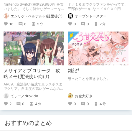
Switch！
Nintendo Switch(税別29,980円)を買
７／１６までクラファンをやってて、
いました。 そして健全なゲーマーを
三部作が一つになって４０００円
目指す！ Switchは1日1時間！
エンリケ・ベルナルド(延里啓介)
オーブントースター
16
6
5
0
0
2
分
分
メサイアオブロリータ 攻
雑記⁴
略メモ(魔法使い向け)
思ったことを書きました。
AR69、魔法使い編成で真ラスボスま
でクリア。自由度の高いゲームなので
色々な軌跡があって然るべきと思い以
てぃー／drokido
お金大好き
下に攻略メモを残します。皆さんの冒
険の一助になれば幸い。
2
0
4
0
0
4
分
分
おすすめのまとめ