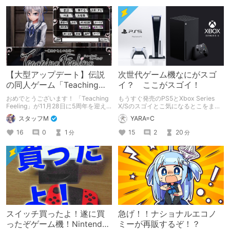
【大型アップデート】伝説
次世代ゲーム機なにがスゴ
の同人ゲーム「Teaching
イ？ ここがスゴイ！
Feeling」が5周年！
おめでとうございます！ 「Teaching
もうすぐ発売のPS5とXbox Series
Feeling」が11月28日に5周年を迎え
X/Sのスゴイとこ気になるとこをまと
ました！ 記念すべき5周年記念、既存
めて解説！
スタッフM
YARA=C
ユーザーも新規ユーザーも、この機会
にシルヴィちゃんに会いにいきません
16
0
1
15
2
20
分
分
か？
スイッチ買ったよ！遂に買
急げ！！ナショナルエコノ
ったぞゲーム機！Nintendo
ミーが再販するぞ！？