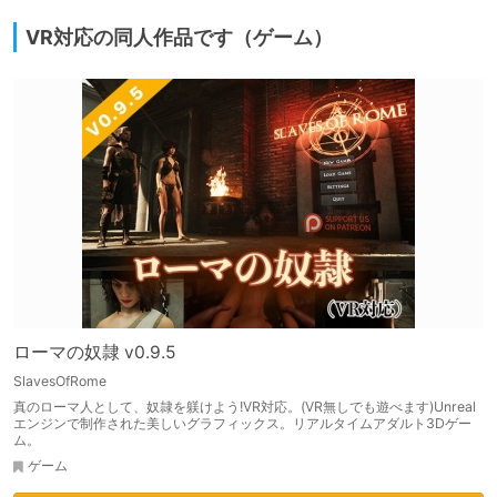
VR対応の同人作品です（ゲーム）
ローマの奴隷 v0.9.5
SlavesOfRome
真のローマ人として、奴隷を躾けよう!VR対応。(VR無しでも遊べます)Unreal
エンジンで制作された美しいグラフィックス。リアルタイムアダルト3Dゲー
ム。
ゲーム