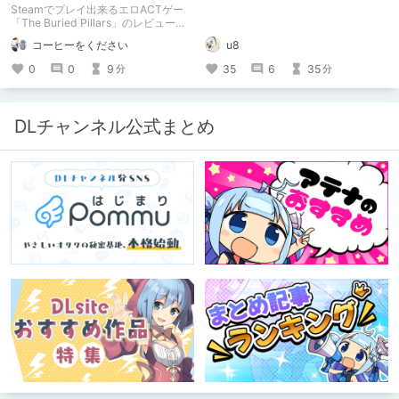
Steamでプレイ出来るエロACTゲー
「The Buried Pillars」のレビューで
す。
コーヒーをください
u8
0
0
9
35
6
35
分
分
DLチャンネル公式まとめ