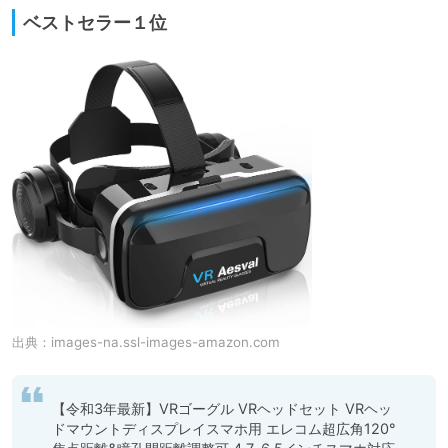
ベストセラー１位
出典：
images-na.ssl-images-amazon.com
【令和3年最新】VRゴーグル VRヘッドセット VRヘッ
ドマウントディスプレイスマホ用 エレコム超広角120° 