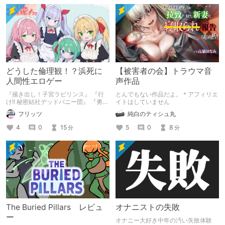
どうした倫理観！？浜死に
【被害者の会】トラウマ音
人間性エロゲー
声作品
『掻き出し！子宮ラビリンス』 『行
とんでもない作品だよ。＊アフィリエ
け!! 秘密結社デッドバニー団』 『勇者
イトはしていません
ミアとツンツン猫サキュバス ~それで
フリッツ
純白のティシュ丸
も勇者はコロせない!~』 『めいどいん
めいど！』 本記事はねくすとテーマ
4
0
15
5
0
8
分
分
「人に薦めづらいけど好きな作
品」”ではない”です。 好きだったら人
に薦めるのは当たり前だよなぁ！？
The Buried Pillars レビュ
オナニストの失敗
ー
オナニー大好き中年の汚い失敗体験