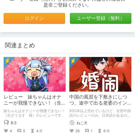
是非ご登録ください。
ログイン
ユーザー登録（無料）
関連まとめ
レビュー 妹ちゃんはオナ
中国の風習を下敷きにしつ
ニーが我慢できない！（生
つ、途中で出る老婆のイン
ざうるす 様）
パクトも強い『婚鬧
妹ちゃんはオナニーが我慢できない！
800本以上売れているけど、全部中国
~Wedding Hazing~』
（生ざうるす 様）のレビューです。
語のレビューのみ。日本語があるの
に、日本ではあまり知られていない中
B.S
ねこ犬
國風冒險故事のRPG風アドベンチャー
『婚鬧~Wedding Hazing~』を遊んで
4
0
4
26
1
6
分
分
みました