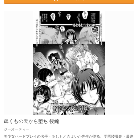
輝くもの天から堕ち 後編
ジーオーティー
美少女ハードプレイの名手・あしもと☆よいか先生が贈る、学園陵辱劇・最終