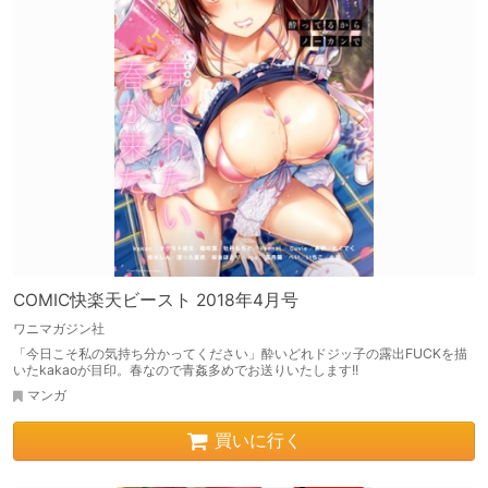
COMIC快楽天ビースト 2018年4月号
ワニマガジン社
「今日こそ私の気持ち分かってください」酔いどれドジッ子の露出FUCKを描
いたkakaoが目印。春なので青姦多めでお送りいたします!!
マンガ
買いに行く