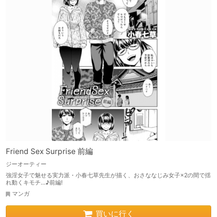
Friend Sex Surprise 前編
ジーオーティー
強淫女子で魅せる実力派・小春七草先生が描く、おさななじみ女子×2の間で揺
れ動くキモチ…♪前編!
マンガ
買いに行く