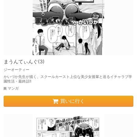
まうんてぃんぐ(3)
ジーオーティー
かいづか先生が描く、スクールカースト上位な美少女後輩と送るイチャラブ学
園性活・最終話!!
マンガ
買いに行く