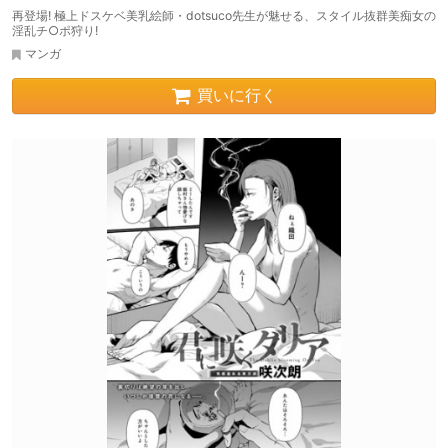
再登場! 極上ドスケベ美乳絵師・dotsuco先生が魅せる、スタイル抜群美痴女の
淫乱チ○ポ狩り!
マンガ
買いに行く