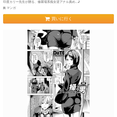
印度カリー先生が贈る、修羅場系痴女逆アナル責め…♪
マンガ
買いに行く