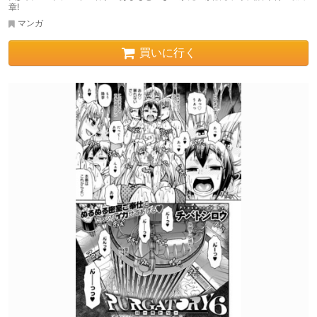
章!
マンガ
買いに行く