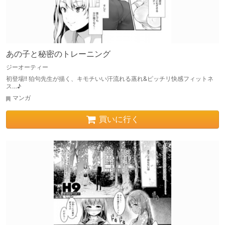
あの子と秘密のトレーニング
ジーオーティー
初登場!! 狛句先生が描く、キモチいい汗流れる蒸れ&ピッチリ快感フィットネ
ス…♪
マンガ
買いに行く