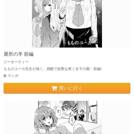
屠所の羊 前編
ジーオーティー
もものユーカ先生が描く、残酷で妖艶な疼く女子の園・前編!
マンガ
買いに行く