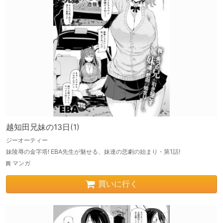
越知田兄妹の13日(1)
ジーオーティー
妹陵辱の金字塔! EBA先生が魅せる、妹達の悲劇の始まり・第1話!
マンガ
買いに行く