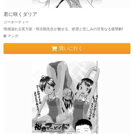
君に咲くダリア
ジーオーティー
情感溢れる実力派・咲次朗先生が魅せる、絶望と悲しみの甘美なる復讐劇!
マンガ
買いに行く