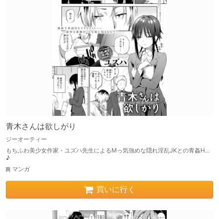
青木さんは欲しがり
ジーオーティー
もちふわ美少女作家・ユズハ先生によるMっ気強めな隠れ淫乱JKとの青姦H…
♪
マンガ
買いに行く