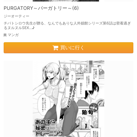
PURGATORY～パーガトリー～(6)
ジーオーティー
チバトシロウ先生が贈る、なんでもありな人外娼館シリーズ第6話は密着過ぎ
るヌルヌルSEX…♪
マンガ
買いに行く