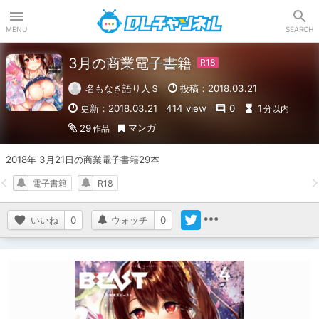
DLチャンネル
MENU
SEARCH
3月の商業電子書籍
名もなき語り人Ｓ
投稿：2018.03.21
更新：2018.03.21
414 view
0
1
分以内
マンガ
29
作品
2018年 3月21日の商業電子書籍29本
電子書籍
R18
いいね
0
ウォッチ
0