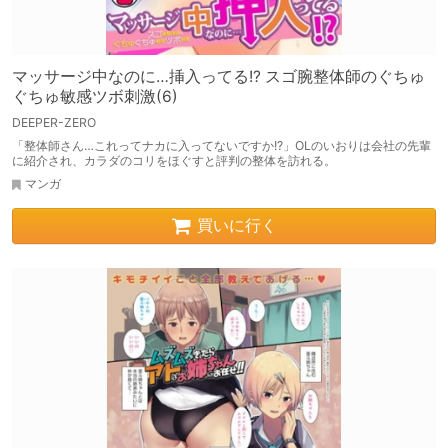
マッサージ中なのに…挿入ってる!? スゴ腕整体師のぐちゅ
ぐちゅ敏感ツボ刺激(6)
DEEPER-ZERO
「整体師さん…これってナカに入ってないですか!?」OLのいおりは会社の先輩
に紹介され、カラダのコリをほぐすと評判の整体を訪れる。
マンガ
買いに行く