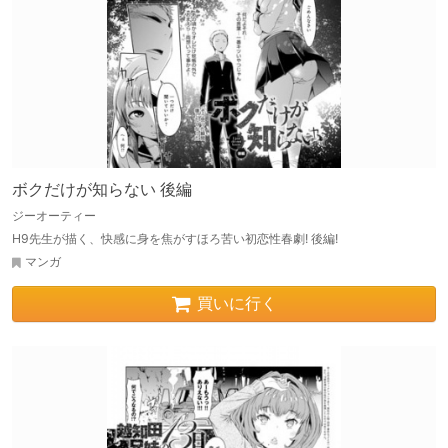
ボクだけが知らない 後編
ジーオーティー
H9先生が描く、快感に身を焦がすほろ苦い初恋性春劇! 後編!
マンガ
買いに行く