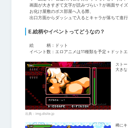
　画面が大きすぎて文字が読みづらい？が画面サイズ5
　お化け屋敷のボス部屋へ入る際、

　出口方面からダッシュで入るとキャラが落ちて進行
E.絵柄やイベントってどうなの？
　絵　　　柄：ドット

　イベント数：エロアニメは11種類を予定＋ドットエ
ストー
大きな
出典：
img.dlsite.jp
稀にキ