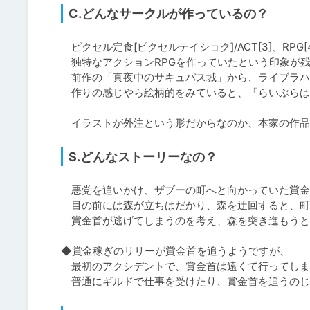
C.どんなサークルが作っているの？
　ピクセル定食[ピクセルテイショク]/ACT[3]、RPG[4]
　独特なアクションRPGを作っていたという印象が残
　前作の「真夜中のサキュバス城」から、ライブラハ
　作りの感じやら絵柄的をみていると、「らいぶらは
　イラストが外注という形だからなのか、本家の作品
S.どんなストーリーなの？
　悪党を追いかけ、ザブーの町へと向かっていた賞金
　目の前には森が立ちはだかり、森を迂回すると、町
　賞金首が逃げてしまうのを考え、森を突き進もうと
◆賞金稼ぎのリリーが賞金首を追うようですが、

　最初のアクシデントで、賞金首は遠くて行ってしま
　普通にギルドで仕事を受けたり、賞金首を追うのじ