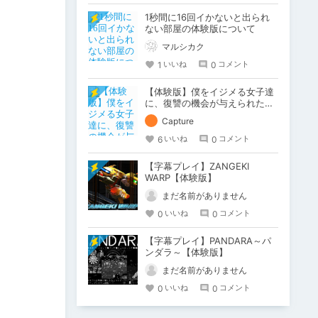
1秒間に16回イかないと出られ
ない部屋の体験版について
マルシカク
1
0
いいね
コメント
【体験版】僕をイジメる女子達
に、復讐の機会が与えられた
ら……！【行動記録】
Capture
6
0
いいね
コメント
【字幕プレイ】ZANGEKI
WARP【体験版】
まだ名前がありません
0
0
いいね
コメント
【字幕プレイ】PANDARA～パ
ンダラ～【体験版】
まだ名前がありません
0
0
いいね
コメント