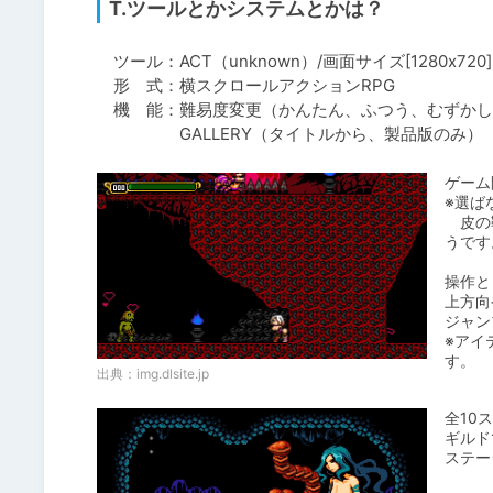
T.ツールとかシステムとかは？
　ツール：ACT（unknown）/画面サイズ[1280x720]

　形　式：横スクロールアクションRPG

　機　能：難易度変更（かんたん、ふつう、むずかしい
　　　　　GALLERY（タイトルから、製品版のみ）
ゲーム
※選ば
　皮の
うです
操作と
上方向
ジャン
※アイ
す。
出典：
img.dlsite.jp
全10
ギルド
ステー