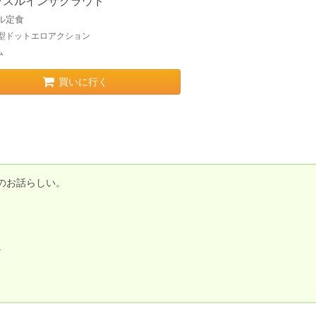
ッスルインザクラウド
ル定食
索型ドットエロアクション
ム
買いに行く
お話らしい。


