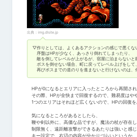
出典：
img.dlsite.jp
▽作りとしては、よくあるアクションの感じで悪くない
　序盤はHPが少なく、あっさり倒れてしまったり、

　敵を倒してレベルが上がるが、宿屋に泊まらないと能
　ボスを倒せない場合、町に戻ってレベル上げをして、
　再びボスまでの道のりを進まないと行けないのは、
　HPが0になるとエリアに入ったところから再開され
　その際、HPが全快まで回復するので、難易度はやや
　1つのエリアはそれほど広くないので、HPの回復を
　気になるところがあるとしたら、

　鞭や剣以外に、高価な品ですが、魔法の杖が存在し
　制限無く、遠距離攻撃ができるあたりは強いと感じ
　キー設定で、右辺の内容が分かりづらいというか、