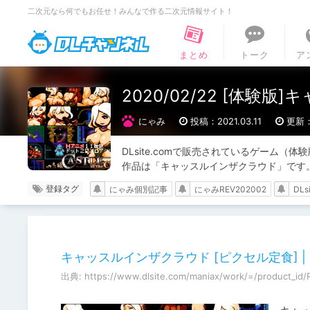
二次元なら何でもお任せ！みんなで作る二次元情報サイト！
DLチャンネル
まとめ
トーク
ア
2020/02/22 [体験
にゃみ
投稿：2021.03.11
更新：2
DLsite.comで販売されているゲーム（
作品は「キャッスルインザクラウド」です
登録タグ
にゃみ個別記事
にゃみREV202002
DLs
キャッスルインザクラウド [ピクセル定食] | DLs
出典: https://www.dlsite.com/maniax/work/=/product_id/