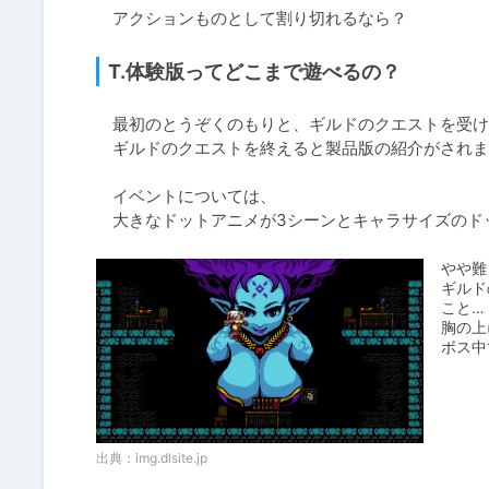
　アクションものとして割り切れるなら？
T.体験版ってどこまで遊べるの？
　最初のとうぞくのもりと、ギルドのクエストを受け
　ギルドのクエストを終えると製品版の紹介がされま
　イベントについては、

　大きなドットアニメが3シーンとキャラサイズのド
やや難
ギルド
こと…

胸の上
ボス中
出典：
img.dlsite.jp