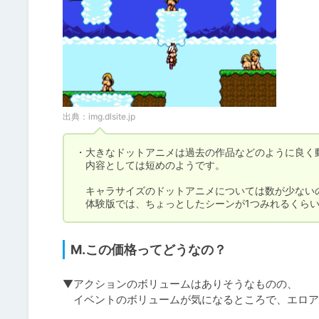
出典：
img.dlsite.jp
・大きなドットアニメは過去の作品などのように良く動
　内容としては短めのようです。

　キャラサイズのドットアニメについては数が少ないの
　体験版では、ちょっとしたシーンが1つみれるくら
M.この価格ってどうなの？
▼アクションのボリュームはありそうなものの、

　イベントのボリュームが気になるところで、エロア