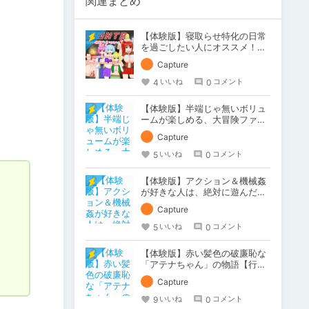
関連まとめ
【体験版】寝取らせ特化の日常
を過ごしたい人にオススメ！
【行動記録】
Capture
4
0
いいね
コメント
【体験版】半端じゃ無いボリュ
ームが楽しめる、大冒険ファン
タジー！【行動記録】
Capture
5
0
いいね
コメント
【体験版】アクション＆機械姦
が好きな人は、絶対に遊んだ方
が良い作品です！【行動記録】
Capture
5
0
いいね
コメント
【体験版】赤い髪色の破廉恥な
「アテナちゃん」の物語【行動
記録】
Capture
9
0
いいね
コメント