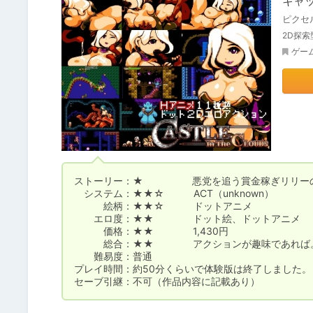
キャ
ピクセ
2D探
ゲー
ストーリー：★　　　　　悪党を追う賞金稼ぎリリーの
　システム：★★☆　　　ACT（unknown）

　　　絵柄：★★☆　　　ドットアニメ

　　エロ度：★★　　　　ドット絵、ドットアニメ

　　　価格：★★　　　　1,430円

　　　総合：★★　　　　アクションが趣味であれば。
　　難易度：普通

プレイ時間：約50分くらいで体験版は終了しました。

セーブ引継：不可（作品内容に記載あり）