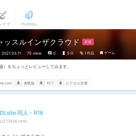
ンテナ
Pommu
版]キャッスルインザクラウド
ゲーム
021.03.11
75 view
0
5
1
分
作品
体験版）をちょっとレビューしてみます。

。
ite.com
体験版
ACT
ピクセル定食
ite 同人 - R18
RJ273436.html