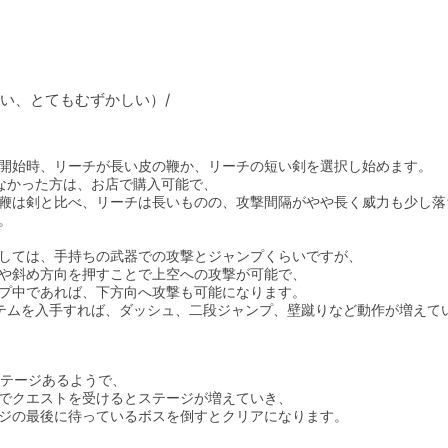
、とてもむずかしい）/

開始時、リーチが長い皮の鞭か、リーチの短い剣を選択し始めます。

なかった方は、お店で購入可能で、

鞭は剣と比べ、リーチは長いものの、攻撃間隔がやや長く威力も少し落
。

しては、手持ちの武器での攻撃とジャンプくらいですが、

や斜め方向を押すことで上空への攻撃が可能で、

プ中であれば、下方向へ攻撃も可能になります。

テムを入手すれば、ダッシュ、二段ジャンプ、壁蹴りなど動作が増えて
ステージあるようで、

でクエストを受けるとステージが増えていき、

ジの最後に待っているボスを倒すとクリアになります。