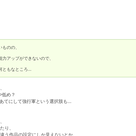
ものの、

力アップができないので、



何ともなところ…
、

低め？

あてにして強行軍という選択肢も…

、

たり、

違う作品の設定にしか見えないとか、
