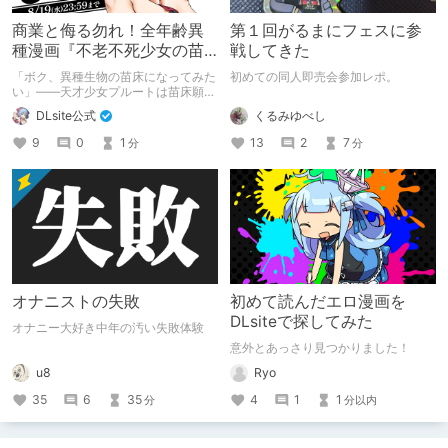
商業と侮る勿れ！全年齢異
第１回がるまにフェスに参
種漫画『不老不死少女の苗
戦してきた
床旅行記』新刊記念1～3巻
「ボク、異種生物の苗床になってみた
初めての同人即売会参加レポ。
90%オフクーポン配布中✨
い」――天才少女プルートは苗床願望
を叶えるため、不老不死の体を手に入
くるみゆべし
DLsite公式
れた！ 話題沸騰の全年齢苗床コミッ
クスの新刊が発売開始！ それを記念
13
2
7
9
0
1
分
分
して1～3巻まで90%OFFクーポン配
布いたします！ まだ本作品未体験の
皆さん、多分お好きです。ぜひお試し
ください。
オナニストの失敗
初めて読んだエロ漫画を
DLsiteで探してみた
オナニー大好き中年の汚い失敗体験
意外とあっさり見つかりました！
u8
Ryo
35
6
35
4
1
1
分
分以内