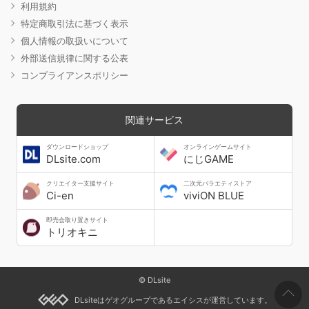
利用規約
特定商取引法に基づく表示
個人情報の取扱いについて
外部送信規律に関する公表
コンプライアンスポリシー
関連サービス
ダウンロードショップ
オンラインゲームサイト
DLsite.com
にじGAME
クリエイター支援サイト
二次元バラエティストア
Ci-en
viviON BLUE
即売会取り置きサイト
トリオキニ
© DLsite
DLsiteはゲオグループであるエイシスが運営しています。