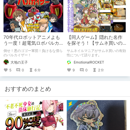
開から半日ほどで公開終了になってし
公開から半日ほどで公開終了になって
まい、勿体なかったのでラノベ化しま
しまい、勿体なかったのでラノベ化し
した。
ました。
70年代ロボットアニメよも
【同人ゲーム】隠れた名作
う一度！超電気ロボバルカ
を探そう！【サムネ買いの
イザー
すすめ】
倒せ！悪のゴゴー軍団！負けるな僕ら
サムネイルマニアがサムネ買いの有効
のバルカイザー！
性について語ります｡
大地の王子
EmotionalROCKET
5
0
6
9
0
2
分
分
おすすめのまとめ