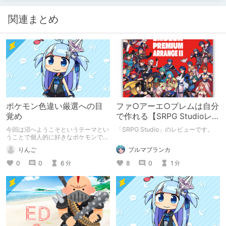
関連まとめ
ポケモン色違い厳選への目
ファ○アーエ○ブレムは自分
覚め
で作れる【SRPG Studioレビ
ュー】
今回は沼へようこそというテーマとい
「SRPG Studio」のレビューです。
うことで個人的に好きなポケモンで色
違い厳選に目覚めたことを纏めます。
プルマブランカ
りんご
8
0
1
0
0
6
分
分