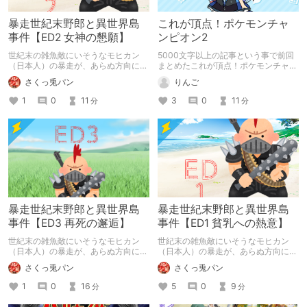
暴走世紀末野郎と異世界島
これが頂点！ポケモンチャ
事件【ED2 女神の懇願】
ンピオン2
世紀末の雑魚敵にいそうなモヒカン
5000文字以上の記事という事で前回
（日本人）の暴走が、あらぬ方向に異
まとめたこれが頂点！ポケモンチャン
世界を変えるマルチエンドラノベ。 2
ピオンで紹介できなかったチャンピオ
さくっ兎パン
りんご
番目のお話です。 去年、サービス終
ンの続編を紹介します
了した「ラノゲツクール」というアプ
1
0
11
3
0
11
分
分
リで作った自作マルチエンドADVが元
ネタです。 アプリ終了の都合で、公
開から半日ほどで公開終了になってし
まい、勿体なかったのでラノベ化しま
した。
暴走世紀末野郎と異世界島
暴走世紀末野郎と異世界島
事件【ED3 再死の邂逅】
事件【ED1 貧乳への熱意】
世紀末の雑魚敵にいそうなモヒカン
世紀末の雑魚敵にいそうなモヒカン
（日本人）の暴走が、あらぬ方向に異
（日本人）の暴走が、あらぬ方向に異
世界を変えるマルチエンドラノベ。 3
世界を変えるマルチエンドラノベ。 1
さくっ兎パン
さくっ兎パン
番目のお話です。 去年、サービス終
番始めのお話です。 去年、サービス
了した「ラノゲツクール」というアプ
終了した「ラノゲツクール」というア
1
0
16
5
0
9
分
分
リで作った自作マルチエンドADVが元
プリで作った自作マルチエンドADVが
ネタです。 アプリ終了の都合で、公
元ネタです。 アプリ終了の都合で、