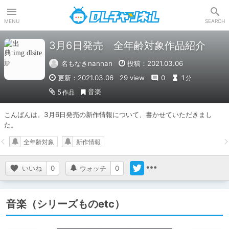
DLチャンネル
MENU
SEARCH
3月6日発売 全年齢対象作品紹介
名もなきnannan
投稿：2021.03.06
更新：2021.03.06
29 view
0
1
分
音楽
5
作品
こんばんは。3月6日発売の新作情報について、書かせていただきまし
た。
全年齢対象
新作情報
いいね
0
ウォッチ
0
音楽（シリーズものetc）