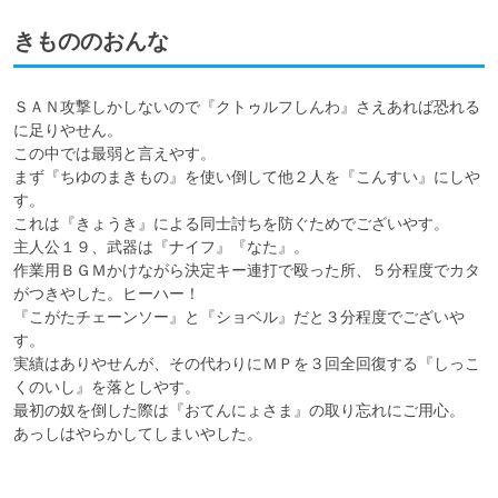
きもののおんな
ＳＡＮ攻撃しかしないので『クトゥルフしんわ』さえあれば恐れる
に足りやせん。

この中では最弱と言えやす。

まず『ちゆのまきもの』を使い倒して他２人を『こんすい』にしや
す。

これは『きょうき』による同士討ちを防ぐためでございやす。

主人公１９、武器は『ナイフ』『なた』。

作業用ＢＧＭかけながら決定キー連打で殴った所、５分程度でカタ
がつきやした。ヒーハー！

『こがたチェーンソー』と『ショベル』だと３分程度でございや
す。

実績はありやせんが、その代わりにＭＰを３回全回復する『しっこ
くのいし』を落としやす。

最初の奴を倒した際は『おてんにょさま』の取り忘れにご用心。
