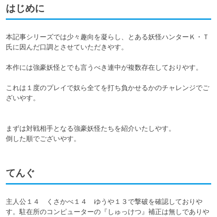
はじめに
本記事シリーズでは少々趣向を凝らし、とある妖怪ハンターＫ・Ｔ
氏に因んだ口調とさせていただきやす。

本作には強豪妖怪とでも言うべき連中が複数存在しておりやす。

これは１度のプレイで奴ら全てを打ち負かせるかのチャレンジでご
ざいやす。

まずは対戦相手となる強豪妖怪たちを紹介いたしやす。

倒した順でございやす。
てんぐ
主人公１４　くさかべ１４　ゆうや１３で撃破を確認しておりや
す。駐在所のコンピューターの『しゅっけつ』補正は無しでありや