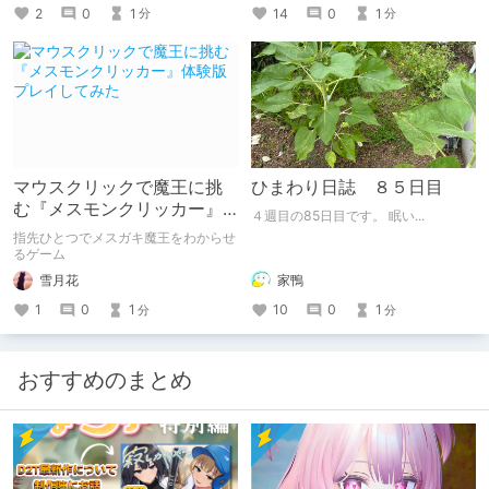
14
0
1
2
0
1
分
分
マウスクリックで魔王に挑
ひまわり日誌 ８５日目
む『メスモンクリッカー』
４週目の85日目です。 眠い...
体験版プレイしてみた
指先ひとつでメスガキ魔王をわからせ
るゲーム
雪月花
家鴨
1
0
1
10
0
1
分
分
おすすめのまとめ