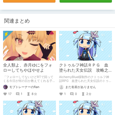
関連まとめ
全人類よ、赤月ゆにをフォ
クトゥルフ神話ＲＰＧ 血
ローしてちやほやせよ
塗られた天女伝説 攻略之
巻 真之巻・壱
「フォローしてないけどRTで回って
AlchemyBlue様制作のクトゥルフ神
くる今日が何の日か教えてくれる子」
話RPG 血塗られた天女伝説のトゥル
じゃねえんだよフォローしろ
ーエンドへの攻略記事 その１です。
モブトレーナーのflan
まだ名前がありません
17
1
8
1
0
2
分
分