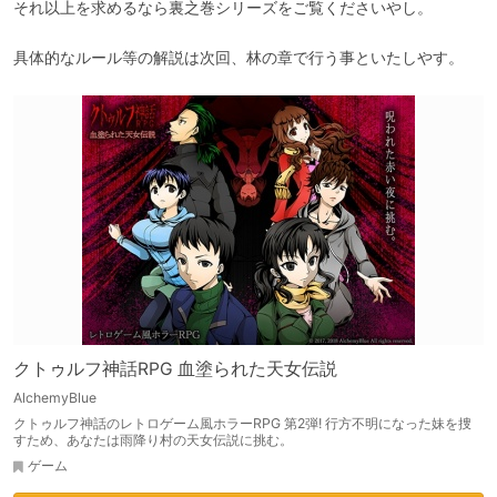
それ以上を求めるなら裏之巻シリーズをご覧くださいやし。
具体的なルール等の解説は次回、林の章で行う事といたしやす。
クトゥルフ神話RPG 血塗られた天女伝説
AlchemyBlue
クトゥルフ神話のレトロゲーム風ホラーRPG 第2弾! 行方不明になった妹を捜
すため、あなたは雨降り村の天女伝説に挑む。
ゲーム