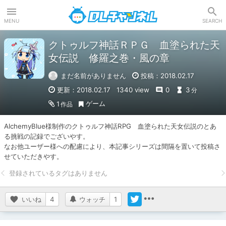
DLチャンネル
MENU
SEARCH
クトゥルフ神話ＲＰＧ 血塗られた天
女伝説 修羅之巻・風の章
まだ名前がありません
投稿：2018.02.17
更新：2018.02.17
1340 view
0
3
分
ゲーム
1
作品
AlchemyBlue様制作のクトゥルフ神話RPG　血塗られた天女伝説のとあ
る挑戦の記録でございやす。

なお他ユーザー様への配慮により、本記事シリーズは間隔を置いて投稿さ
せていただきやす。
いいね
4
ウォッチ
1