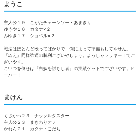
ようこ
主人公１９　こがたチェーンソー・あまぎり

ゆうや１８　カタナ×２

みゆき１７　ショベル×２

戦法はほとんど殴ってばかりで、例によって準備もしてやせん。

『ぬえ』同様強運の勝利ございやしょう。よっしゃラッキー！でご
ざいやす。

こいつを倒せば『白妖を討ちし者』の実績ゲットでございやす。ヒ
ーハー！
まけん
くさかべ２３　ナックルダスター

主人公２３　まきわりオノ

かれん２１　カタナ・こだち
