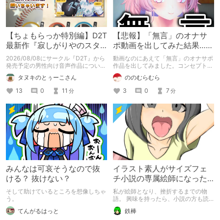
【ちょもらっか特別編】D2T
【悲報】「無言」のオナサ
最新作『寂しがりやのスタ
ポ動画を出してみた結果……
ーダストと触れあって』制
2026/08/08にサークル『D2T』から
動画なのにあえて「無言」のオナサポ
作陣にインタビュー！🎤
発売予定の男性向け音声作品について
作品を出してみました。コンセプト通
逆神ラニさんと不束こけしさんにお話
りのものは作れたのですが、肝心の売
タヌキのとぅーこさん
ののむらむら
聞いちゃいました！夏コミに関する告
上がね……
知もあります！
13
0
11
3
0
7
分
分
みんなは可哀そうなので抜
イラスト素人がサイズフェ
ける？ 抜けない？
チ小説の専属絵師になった
お話
そして助けているところを想像しちゃ
私が絵師となり、挫折するまでの物
う。
語。 興味を持ったら、小説の方も読
んで欲しいなって感じ 私の絵を使っ
てんがるはっと
鉄棒
てくれてる小説書きさんのページＵＲ