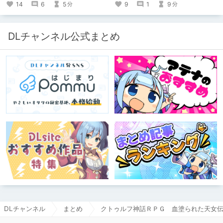
Ｌ
14
6
5
9
1
9
分
分
https://www.pixiv.net/users/341489
73/novels?p=1
DLチャンネル公式まとめ
DLチャンネル
まとめ
クトゥルフ神話ＲＰＧ 血塗られた天女