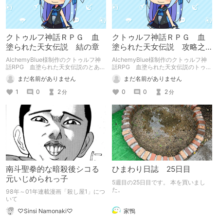
クトゥルフ神話ＲＰＧ 血
クトゥルフ神話ＲＰＧ 血
塗られた天女伝説 結の章
塗られた天女伝説 攻略之
巻 真之巻・肆
AlchemyBlue様制作のクトゥルフ神
AlchemyBlue様制作のクトゥルフ神
話RPG 血塗られた天女伝説のとある
話RPG 血塗られた天女伝説のトゥル
挑戦の記録でございやす。 ちょっと
ーエンドへの攻略記事 その４です。
まだ名前がありません
まだ名前がありません
意表をついてみやした。他の６つに倣
うなら『避けがたき事、結（終わり）
1
0
2
0
0
2
分
分
の如く』とでも申しやしょうかね。
南斗聖拳的な暗殺後シコる
ひまわり日誌 25日目
元いじめられっ子
5週目の25日目です。 本を買いまし
た。
98年～01年連載漫画「殺し屋1」につ
いて
家鴨
♡Sinsi Namonaki♡