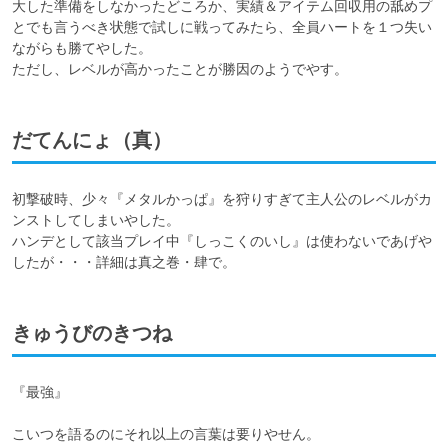
大した準備をしなかったどころか、実績＆アイテム回収用の舐めプ
とでも言うべき状態で試しに戦ってみたら、全員ハートを１つ失い
ながらも勝てやした。

ただし、レベルが高かったことが勝因のようでやす。
だてんにょ（真）
初撃破時、少々『メタルかっぱ』を狩りすぎて主人公のレベルがカ
ンストしてしまいやした。

ハンデとして該当プレイ中『しっこくのいし』は使わないであげや
したが・・・詳細は真之巻・肆で。
きゅうびのきつね
『最強』

こいつを語るのにそれ以上の言葉は要りやせん。
