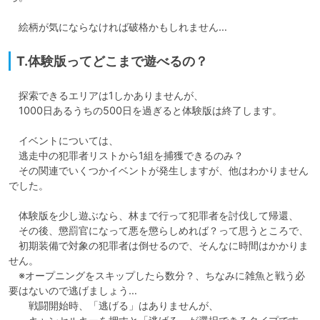
　絵柄が気にならなければ破格かもしれません…
T.体験版ってどこまで遊べるの？
　探索できるエリアは1しかありませんが、

　1000日あるうちの500日を過ぎると体験版は終了します。

　イベントについては、

　逃走中の犯罪者リストから1組を捕獲できるのみ？

　その関連でいくつかイベントが発生しますが、他はわかりません
でした。

　体験版を少し遊ぶなら、林まで行って犯罪者を討伐して帰還、

　その後、懲罰官になって悪を懲らしめれば？って思うところで、

　初期装備で対象の犯罪者は倒せるので、そんなに時間はかかりま
せん。

　※オープニングをスキップしたら数分？、ちなみに雑魚と戦う必
要はないので逃げましょう…

　　戦闘開始時、「逃げる」はありませんが、
