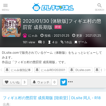
DLチャンネル
MENU
SEARCH
2020/01/30 [体験版]フィギエ村の懲
罰官 成長期版
にゃみ
投稿：2021.01.25
更新：2021.01.25
ゲーム
161 view
0
4
1
分
作品
DLsite.comで販売されているゲーム（体験版）をちょっとレビューして
みます。

作品は「フィギエ村の懲罰官 成長期版」です。
にゃみ個別記事
にゃみREV202001
DLsite.com
体
いいね
3
ウォッチ
0
フィギエ村の懲罰官 成長期版 [陸前堂] | DLsite 同人 - R18
出典: