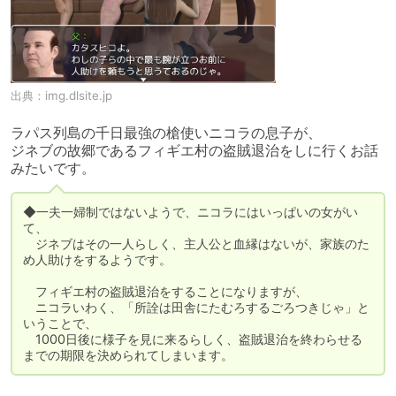
出典：
img.dlsite.jp
ラパス列島の千日最強の槍使いニコラの息子が、

ジネブの故郷であるフィギエ村の盗賊退治をしに行くお話
みたいです。
◆一夫一婦制ではないようで、ニコラにはいっぱいの女がい
て、

　ジネブはその一人らしく、主人公と血縁はないが、家族のた
め人助けをするようです。

　フィギエ村の盗賊退治をすることになりますが、

　ニコラいわく、「所詮は田舎にたむろするごろつきじゃ」と
いうことで、

　1000日後に様子を見に来るらしく、盗賊退治を終わらせる
までの期限を決められてしまいます。