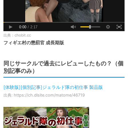
出典：
chobit.cc
フィギエ村の懲罰官 成長期版
同じサークルで過去にレビューしたもの？（個
別記事のみ）
[体験版][個別記事]ジェラルド隊の初仕事 製品版
出典: https://ch.dlsite.com/matome/46719