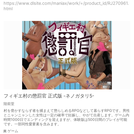
https://www.dlsite.com/maniax/work/=/product_id/RJ270961.
html
フィギエ村の懲罰官 正式版 -ネノガタリ5-
陸前堂
村を脅かすならず者を捕まえて懲らしめるRPGなどして暮らすRPGです。男性
とニャンニャンした女性は一定の確率で妊娠し、やがて出産します。ゲーム内
時間1000日でエンディングを迎えますが、体験版は500日間のプレイが可能
です。一部同性愛要素を含みます。
ゲーム