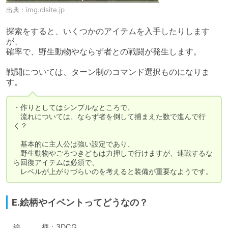
出典：
img.dlsite.jp
探索をすると、いくつかのアイテムを入手したりします
が、

確率で、野生動物やならず者との戦闘が発生します。

戦闘については、ターン制のコマンド選択ものになりま
す。
・作りとしてはシンプルなところで、

　流れについては、ならず者を倒して捕まえた数で進んで行
く？

　基本的に主人公は強い設定であり、

　野生動物やごろつきどもは力押しで行けますが、連戦するな
ら回復アイテムは必須で、

　レベルが上がりづらいのを考えると装備が重要なようです。
E.絵柄やイベントってどうなの？
　絵　　　柄：3DCG
