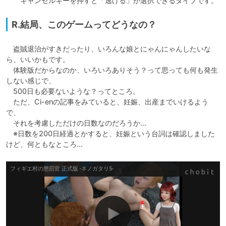
　　キャンセルキーを押すと「逃げる」が選択できるタイプです。
R.結局、このゲームってどうなの？
　盗賊退治がすきだったり、いろんな娘とにゃんにゃんしたいな
ら、いいかもです。

　体験版だからなのか、いろいろありそう？って思っても何も発生
しない感じで、

　500日も必要ないような？ってところ。

　ただ、Ci-enの記事をみていると、妊娠、出産までいけるよう
で、

　それを考慮しただけの日数なのだろうか…

　※日数を200日経過とかすると、妊娠という台詞は確認しました
けど、何ともなところ…