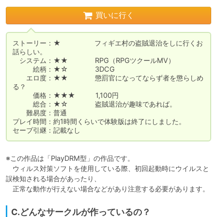
買いに行く
ストーリー：★　　　　　フィギエ村の盗賊退治をしに行くお
話らしい。

　システム：★★　　　　RPG（RPGツクールMV）

　　　絵柄：★☆　　　　3DCG

　　エロ度：★★　　　　懲罰官になってならず者を懲らしめ
る？

　　　価格：★★★　　　1,100円

　　　総合：★☆　　　　盗賊退治が趣味であれば。

　　難易度：普通

プレイ時間：約1時間くらいで体験版は終了にしました。

セーブ引継：記載なし
※この作品は「PlayDRM型」の作品です。

　ウィルス対策ソフトを使用している際、初回起動時にウイルスと
誤検知される場合があったり、

　正常な動作が行えない場合などがあり注意する必要があります。
C.どんなサークルが作っているの？