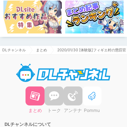
DLチャンネル
まとめ
2020/01/30 [体験版]フィギエ村の懲罰
DLチャ
まとめ
トーク
アンテナ
Pommu
DLチャンネルについて