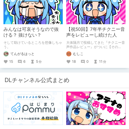
みんなは可哀そうなので抜
【祝50回】7年半チクニー音
ける？ 抜けない？
声をレビューし続けた人
そして助けているところを想像しちゃ
大体隔月で投稿してきた『チクニー音
う。
声作品レビュー』がついに【その
50】を迎えました！ 約7年半チクニー
てんがるはっと
むしこ
し続け、おシコり報告をしてきただけ
ですけど記念は記念。 皆様への感謝
15
6
5
18
0
11
分
分
を伝えたり、これまでの投稿を振り返
ります。
DLチャンネル公式まとめ