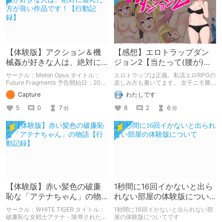
【体験版】アクション＆機
【感想】エロトラップダン
械姦が好きな人は、絶対に
ジョン2【当たって(腰が)砕
遊んだ方が良い作品です！
けろ(意味深)なRPG】
サークル：Melon Opus タイトル：
エロトラップは正義。私流エロRPGの
【行動記録】
Future Fragments 予告開始日：2021
楽しみ方も書いてます。 女子ニモ勝
年08月13日 作品販売日：- 予告作品
テズさんのエロトラップダンジョン2
Capture
わたしです
の体験版の内容を中心に紹介している
の感想記事です。 他にも感想記事を
まとめ記事です。 体験版の「ネタバ
書いてますので良かったらどうぞで
5
0
7
8
2
6
分
分
レ」を含んだ内容をまとめているの
す！
で、苦手な方は注意して下さい。
【体験版】赤い髪色の破廉
1秒間に16回イかないと出ら
恥な「アテナちゃん」の物
れない部屋の体験版につい
語【行動記録】
て
サークル：WHITE TIGER タイトル：
1秒間に16回イかないと出られない部
破廉恥な女戦士アテナ - 陵辱された乙
屋の体験版についてです