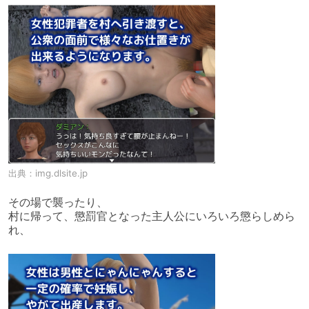
出典：
img.dlsite.jp
その場で襲ったり、

村に帰って、懲罰官となった主人公にいろいろ懲らしめら
れ、