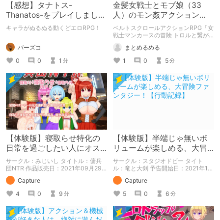
【感想】タナトス-
金髪女戦士とモブ娘（33
Thanatos-をプレイしまし
人）のモン姦アクション
た。【ネタバレ注意】
RPG「女戦士マンカースの
キャラがぬるぬる動くどエロRPG！
ベルトスクロールアクションRPG「女
冒険 トロルと繋がれし姫
戦士マンカースの冒険 トロルと繋が
れし姫君」の紹介です。
君」
バーズコ
まとめるめる
0
0
1
1
0
5
分
分
【体験版】寝取らせ特化の
【体験版】半端じゃ無いボ
日常を過ごしたい人にオス
リュームが楽しめる、大冒
スメ！【行動記録】
険ファンタジー！【行動記
サークル：みじいし タイトル：傭兵
サークル：スタジオドビー タイト
録】
団NTR 作品販売日：2021年09月29
ル：竜と大剣 予告開始日：2021年12
日 発売済みの作品の体験版の内容を
月11日 作品販売日：- 予告作品の体験
Capture
Capture
中心に紹介しているまとめ記事です。
版の内容を中心に紹介しているまとめ
体験版の「ネタバレ」を含んだ内容を
記事です。 体験版の「ネタバレ」を
4
0
9
5
0
6
分
分
まとめているので、苦手な方は注意し
含んだ内容をまとめているので、苦手
て下さい。
な方は注意して下さい。