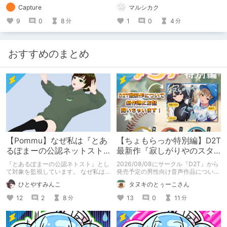
女た(体験版) 予告開始日：2020年12
Capture
マルシカク
月09日 予告作品の体験版の内容を中
心に紹介しているまとめ記事です。
9
0
8
1
0
4
分
分
体験版の「ネタバレ」を含んだ内容を
まとめているので、苦手な方は注意し
て下さい。
おすすめのまとめ
【Pommu】なぜ私は『とあ
【ちょもらっか特別編】D2T
るぽまーの公認ネットスト
最新作『寂しがりやのスタ
ーカー』になったのか【出
ーダストと触れあって』制
『とあるぽまーの公認ネトスト』とし
2026/08/08にサークル『D2T』から
会い編】
作陣にインタビュー！🎤
て対象を監視しています。 なぜ私は
発売予定の男性向け音声作品について
このような行動をとるに至ったのか。
逆神ラニさんと不束こけしさんにお話
ひとやすみんこ
タヌキのとぅーこさん
これまでのあゆみを振り返ります。
聞いちゃいました！夏コミに関する告
知もあります！
12
2
8
13
0
11
分
分