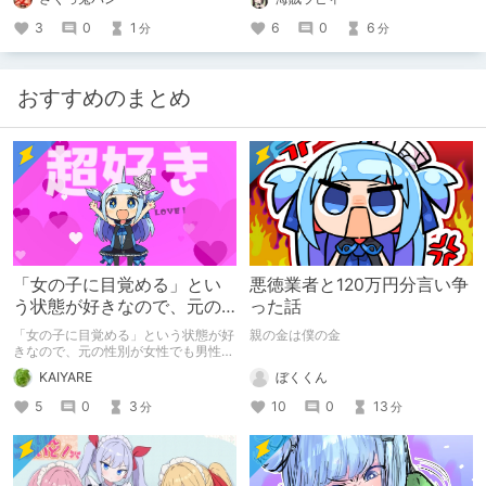
3
0
1
6
0
6
分
分
おすすめのまとめ
「女の子に目覚める」とい
悪徳業者と120万円分言い争
う状態が好きなので、元の
った話
性別が女性でも男性でも問
「女の子に目覚める」という状態が好
親の金は僕の金
題ない話
きなので、元の性別が女性でも男性で
も問題ない話
ぼくくん
KAIYARE
10
0
13
5
0
3
分
分