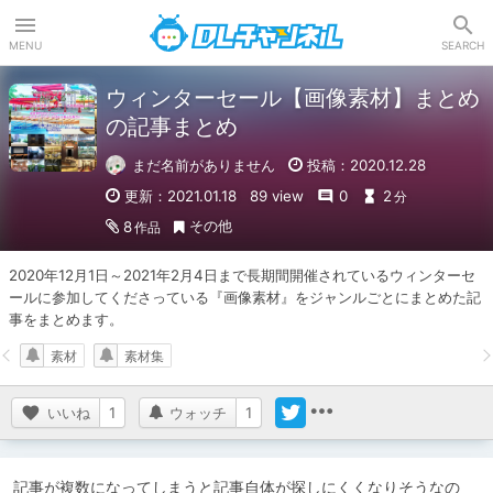
DLチャンネル
MENU
SEARCH
ウィンターセール【画像素材】まとめ
の記事まとめ
まだ名前がありません
投稿：2020.12.28
更新：2021.01.18
89 view
0
2
分
その他
8
作品
2020年12月1日～2021年2月4日まで長期間開催されているウィンターセ
ールに参加してくださっている『画像素材』をジャンルごとにまとめた記
事をまとめます。
素材
素材集
いいね
1
ウォッチ
1
記事が複数になってしまうと記事自体が探しにくくなりそうなの