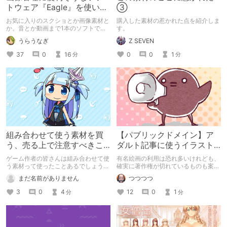
トウェア『Eagle』を使い始
③
めました
お気に入りのスクショとか画像素材と
購入した素材の惹かれた点を紹介しま
か。音とか動画まで1本のソフトで管
す。
理可能。Eagle.coolで検索した方が探
うらうなぎ
Z SEVEN
しやすいかも ※2022年6月 アップデ
ートにより可能になったことや、当時
37
0
16
0
0
1
分
分
気づいてなかった方法などを追記 細
かくフォルダ分けされた画像は、ドラ
ッグ＆ドロップよりも「大量のファイ
ルを追加する場合」に書いた方法がい
いです。
組み合わせて使う素材を買
【パブリックドメイン】ア
う、売る上で注意すべきこ
ダルト記事に使うイラスト
と
素材は世界の美術館から探
ゲーム作者の皆さんは組み合わせて使
有名絵画の利用は恐れ多いけれども、
すこともできるよ！
う素材って使ったことあるでしょう
確実に著作権が切れているものも案外
か？ 素材販売者の皆さん組み合わせ
多いわけです。 全部が全部使えるわ
まだ名前がありません
つつつつ
て使う素材を作ったのはいいが売れな
けじゃないけど、こういう手もあるこ
いって経験ないでしょうか？ 素材を
とは覚えておいて損はないかなって。
3
0
4
12
0
1
分
分
使う側からしたらとっても便利な素材
である組み合わせ素材 しかし売る
側、買う側に注意するべきことがあり
ます それをまとめてみました