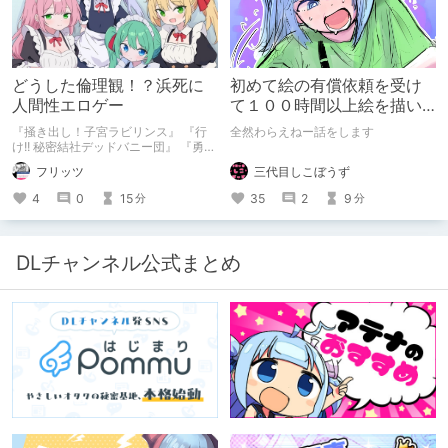
どうした倫理観！？浜死に
初めて絵の有償依頼を受け
人間性エロゲー
て１００時間以上絵を描い
た話
『掻き出し！子宮ラビリンス』 『行
全然わらえねー話をします
け!! 秘密結社デッドバニー団』 『勇者
ミアとツンツン猫サキュバス ~それで
三代目しこぼうず
フリッツ
も勇者はコロせない!~』 『めいどいん
めいど！』 本記事はねくすとテーマ
35
2
9
4
0
15
分
分
「人に薦めづらいけど好きな作
品」”ではない”です。 好きだったら人
に薦めるのは当たり前だよなぁ！？
DLチャンネル公式まとめ