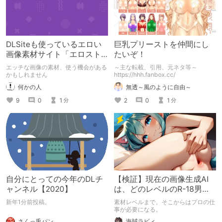
DLSiteも使っているエロい
巨乳プリーストを仲間にし
画像素材サイト「エロスト
たいぞ！
ック」
エッチな画像の素材、使う機会がある
～主な転載、引用、元ネタ等～
かもしれません
https://hhh.fanbox.cc/
何かの人
無透～風のように自由～
9
0
1
2
0
1
分
分
自分にとっての今年のDLチ
【検証】現在の画像生成AI
ャンネル【2020】
は、どのレベルのR-18男の
娘イラストが作れるのか？
新年1分前投稿。
素材レベルまで。そこからはプロの仕
（2024年3月）
事が必要になる。
さくっ兎パン
海賊ラビィ