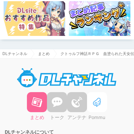
DLチャンネル
まとめ
クトゥルフ神話ＲＰＧ 血塗られた天女
DLチャ
まとめ
トーク
アンテナ
Pommu
DLチャンネルについて