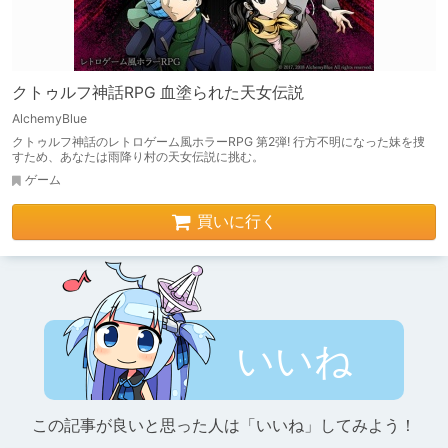
クトゥルフ神話RPG 血塗られた天女伝説
AlchemyBlue
クトゥルフ神話のレトロゲーム風ホラーRPG 第2弾! 行方不明になった妹を捜
すため、あなたは雨降り村の天女伝説に挑む。
ゲーム
買いに行く
いいね
この記事が良いと思った人は「いいね」してみよう！