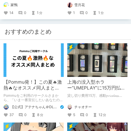
家鴨
雪月花
14
0
1
1
0
1
分
分
おすすめのまとめ
【Pommu発！】この夏🔥激
上海の没入型ホラ
熱🔥なオススメ同人まと
ー”UMEPLAY”に15万円払っ
め！ その1
たら、2作品とも号泣した※
Pommuをご利用のサークルさまか
貸し切り費用15万、感動𝓹𝓻𝓲𝓬𝓮𝓵𝓮𝓼𝓼....
ネタバレなし
ら、「いま一番宣伝したいあなたの
DLsite作品」を募りました！ この夏
チャオチー
【公式】アテナちゃん＠DLチャンネル
🔥激熱🔥な作品ばかり！あなたがまだ
出会っていない、運命の作品が見つか
5
0
12
37
0
8
分
分
るかも！