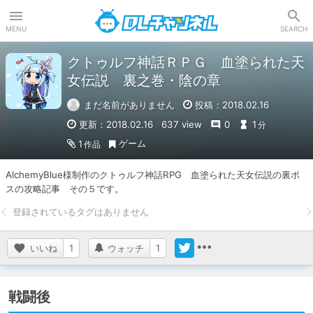
DLチャンネル
MENU
SEARCH
クトゥルフ神話ＲＰＧ 血塗られた天
女伝説 裏之巻・陰の章
まだ名前がありません
投稿：2018.02.16
更新：2018.02.16
637 view
0
1
分
ゲーム
1
作品
AlchemyBlue様制作のクトゥルフ神話RPG　血塗られた天女伝説の裏ボ
スの攻略記事　その５です。
いいね
1
ウォッチ
1
戦闘後