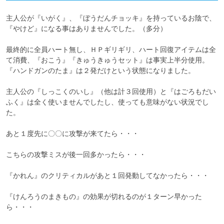
主人公が『いがく』、『ぼうだんチョッキ』を持っているお陰で、
『やけど』になる事はありませんでした。（多分）

最終的に全員ハート無し、ＨＰギリギリ、ハート回復アイテムは全
て消費、『おこう』『きゅうきゅうセット』は事実上半分使用。

『ハンドガンのたま』は２発だけという状態になりました。

主人公の『しっこくのいし』（他は計３回使用）と『はごろもだい
ふく』は全く使いませんでしたし、使っても意味がない状況でし
た。

あと１度先に〇〇に攻撃が来てたら・・・

こちらの攻撃ミスが後一回多かったら・・・

『かれん』のクリティカルがあと１回発動してなかったら・・・

『けんろうのまきもの』の効果が切れるのが１ターン早かった
ら・・・
