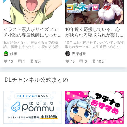
イラスト素人がサイズフェ
10年近く応援している、心
チ小説の専属絵師になった
が抉られる寝取られが楽し
お話
めるサークル
私が絵師となり、挫折するまでの物
10年以上応援させていただいている寝
語。 興味を持ったら、小説の方も読
取られサークル、人生通行止めさんの
んで欲しいなって感じ 私の絵を使っ
新作がとても良かったので、新作を中
鉄棒
夜深越智
てくれてる小説書きさんのページＵＲ
心に、このサークルのゲームを紹介し
Ｌ
たくて、記事を書かせていただく。
10
1
9
15
0
10
分
分
https://www.pixiv.net/users/341489
キミノオモイからずっと好きな熱心な
73/novels?p=1
ファンとしての記事にどうか、お付き
合いいただきたい（2026年7月18日
微修正）
DLチャンネル公式まとめ