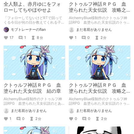
全人類よ、赤月ゆにをフォ
クトゥルフ神話ＲＰＧ 血
ローしてちやほやせよ
塗られた天女伝説 攻略之
巻 真之巻・壱
「フォローしてないけどRTで回って
AlchemyBlue様制作のクトゥルフ神
くる今日が何の日か教えてくれる子」
話RPG 血塗られた天女伝説のトゥル
じゃねえんだよフォローしろ
ーエンドへの攻略記事 その１です。
モブトレーナーのflan
まだ名前がありません
17
1
8
1
0
2
分
分
クトゥルフ神話ＲＰＧ 血
クトゥルフ神話ＲＰＧ 血
塗られた天女伝説 結の章
塗られた天女伝説 攻略之
巻 真之巻・肆
AlchemyBlue様制作のクトゥルフ神
AlchemyBlue様制作のクトゥルフ神
話RPG 血塗られた天女伝説のとある
話RPG 血塗られた天女伝説のトゥル
挑戦の記録でございやす。 ちょっと
ーエンドへの攻略記事 その４です。
まだ名前がありません
まだ名前がありません
意表をついてみやした。他の６つに倣
うなら『避けがたき事、結（終わり）
1
0
2
0
0
2
分
分
の如く』とでも申しやしょうかね。