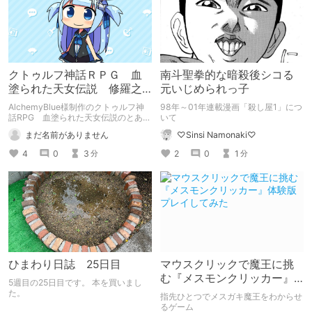
クトゥルフ神話ＲＰＧ 血
南斗聖拳的な暗殺後シコる
塗られた天女伝説 修羅之
元いじめられっ子
巻・風の章
AlchemyBlue様制作のクトゥルフ神
98年～01年連載漫画「殺し屋1」につ
話RPG 血塗られた天女伝説のとある
いて
挑戦の記録でございやす。 なお他ユ
まだ名前がありません
♡Sinsi Namonaki♡
ーザー様への配慮により、本記事シリ
ーズは間隔を置いて投稿させていただ
4
0
3
2
0
1
分
分
きやす。
ひまわり日誌 25日目
マウスクリックで魔王に挑
む『メスモンクリッカー』
5週目の25日目です。 本を買いまし
体験版プレイしてみた
た。
指先ひとつでメスガキ魔王をわからせ
るゲーム