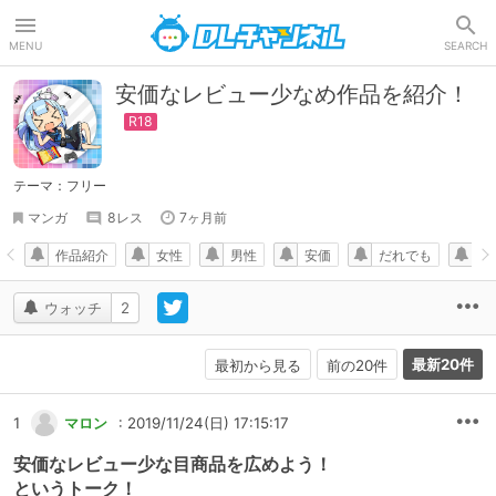
DLチャンネル
MENU
SEARCH
安価なレビュー少なめ作品を紹介！
テーマ：フリー
マンガ
8レス
7ヶ月前
作品紹介
女性
男性
安価
だれでも
エ
ウォッチ
2
最新20件
最初から見る
前の20件
1
マロン
: 2019/11/24(日) 17:15:17
安価なレビュー少な目商品を広めよう！
というトーク！