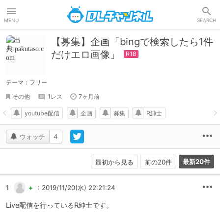
DLチャンネル
MENU
SEARCH
【募集】企画「bingで検索したら1件
だけエロ画像」
テーマ：フリー
その他
1レス
7ヶ月前
youtube配信
企画
募集
R紳士
ウォッチ
4
最新20件
最初から見る
前の20件
1
+
: 2019/11/20(水) 22:21:24
Live配信を行っているR紳士です。