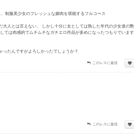
も、制服美少女のフレッシュな媚肉を堪能するフルコース
だ大人とは言えない、 しかし十分に女としては熟した年代の少女達の
としては肉感的でムチムチなガチエロ作品が多めになったつもりでいま
ゃったんですがよろしかったでしょうか？
このレスに返信
このレスに返信