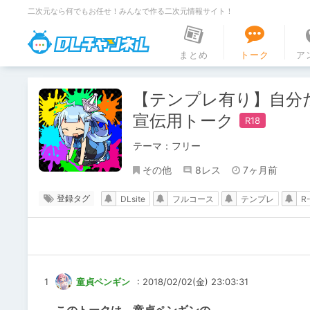
二次元なら何でもお任せ！みんなで作る二次元情報サイト！
DLチャンネル
まとめ
トーク
ア
【テンプレ有り】自分
宣伝用トーク
テーマ：フリー
その他
8レス
7ヶ月前
登録タグ
DLsite
フルコース
テンプレ
R
1
童貞ペンギン
: 2018/02/02(金) 23:03:31