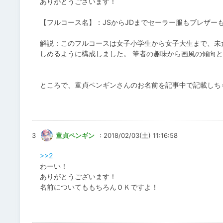
ありがとうございます！
【フルコース名】：JSからJDまでセーラー服もブレザー
解説：このフルコースは女子小学生から女子大生まで、未
しめるように構成しました。 筆者の趣味から画風の傾向
ところで、童貞ペンギンさんのお名前を記事中で記載しち
3
童貞ペンギン
: 2018/02/03(土) 11:16:58
>>2
わーい！
ありがとうございます！
名前についてももちろんＯＫですよ！