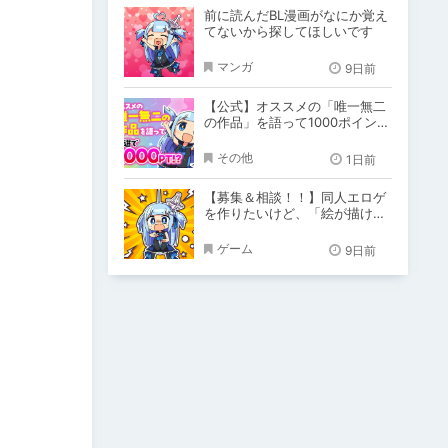
前に読んだBL漫画がなにか覚え
てないから探してほしいです
マンガ
9日前
【公式】オススメの「唯一無二
の作品」を語って1000ポイン
ト！？
その他
1日前
【募集＆相談！！】同人エロゲ
を作りたいけど、「絵が描けな
い！！」「システム作りできな
い！」
ゲーム
9日前