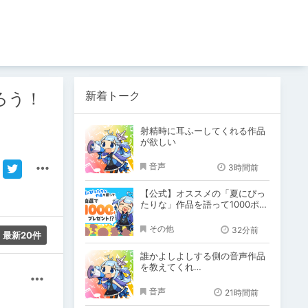
新着トーク
ろう！
射精時に耳ふーしてくれる作品
が欲しい
音声
3時間前
【公式】オススメの「夏にぴっ
たりな」作品を語って1000ポイ
ント！？
その他
32分前
最新20件
誰かよしよしする側の音声作品
を教えてくれ…
その他
音声
21時間前