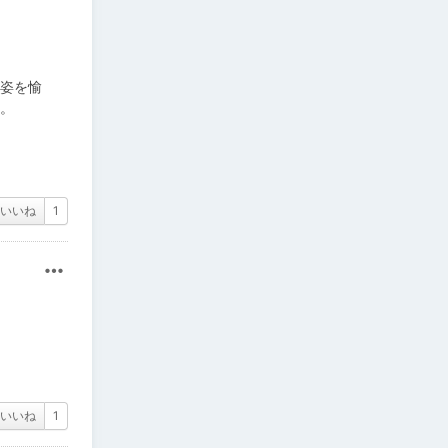
艶姿を愉
す。
いいね
1
その他
いいね
1