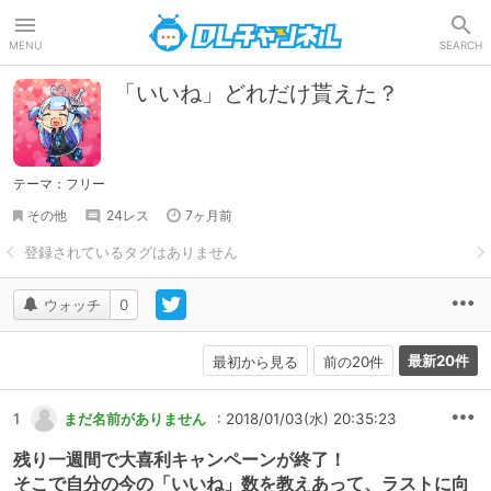
DLチャンネル
MENU
SEARCH
「いいね」どれだけ貰えた？
テーマ：フリー
その他
24レス
7ヶ月前
ウォッチ
0
最新20件
最初から見る
前の20件
1
まだ名前がありません
: 2018/01/03(水) 20:35:23
残り一週間で大喜利キャンペーンが終了！
そこで自分の今の「いいね」数を教えあって、ラストに向