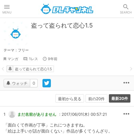
DLチャンネル
MENU
SEARCH
盗って盗られて恋心1.5
テーマ：フリー
マンガ
1レス
9年前
盗って盗られて恋心1.5
ウォッチ
0
最新20件
最初から見る
前の20件
1
まだ名前がありません
: 2017/06/01(木) 00:57:21
「面白くて作画が丁寧」これにつきますね。
「絵は上手いが話が面白くない」作品が多くてうんざり。