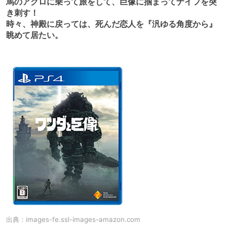
馬のアグロに乗って旅をして、巨像に掴まってナイフを突
き刺す！
時々、神殿に戻っては、死んだ恋人を『汎ゆる角度から』
眺めて居たい。
出典：
images-fe.ssl-images-amazon.com