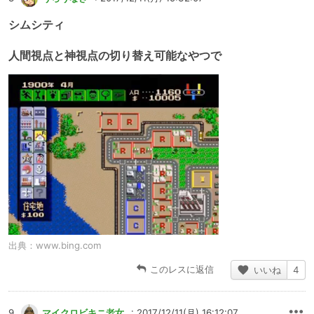
シムシティ
人間視点と神視点の切り替え可能なやつで
出典：
www.bing.com
このレスに返信
いいね
4
9
マイクロビキニ老女
: 2017/12/11(月) 16:12:07