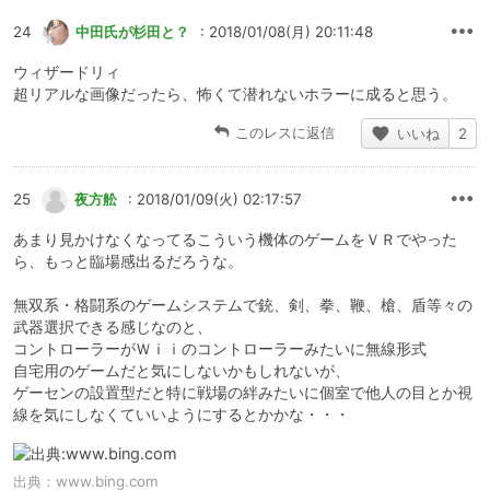
24
中田氏が杉田と？
: 2018/01/08(月) 20:11:48
ウィザードリィ
超リアルな画像だったら、怖くて潜れないホラーに成ると思う。
このレスに返信
いいね
2
25
夜方舩
: 2018/01/09(火) 02:17:57
あまり見かけなくなってるこういう機体のゲームをＶＲでやった
ら、もっと臨場感出るだろうな。
無双系・格闘系のゲームシステムで銃、剣、拳、鞭、槍、盾等々の
武器選択できる感じなのと、
コントローラーがＷｉｉのコントローラーみたいに無線形式
自宅用のゲームだと気にしないかもしれないが、
ゲーセンの設置型だと特に戦場の絆みたいに個室で他人の目とか視
線を気にしなくていいようにするとかかな・・・
出典：
www.bing.com