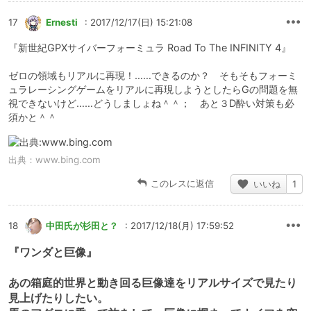
17
Ernesti
: 2017/12/17(日) 15:21:08
『新世紀GPXサイバーフォーミュラ Road To The INFINITY 4』
ゼロの領域もリアルに再現！……できるのか？ そもそもフォーミ
ュラレーシングゲームをリアルに再現しようとしたらGの問題を無
視できないけど……どうしましょね＾＾； あと３D酔い対策も必
須かと＾＾ゞ
出典：
www.bing.com
このレスに返信
いいね
1
18
中田氏が杉田と？
: 2017/12/18(月) 17:59:52
『ワンダと巨像』
あの箱庭的世界と動き回る巨像達をリアルサイズで見たり
見上げたりしたい。