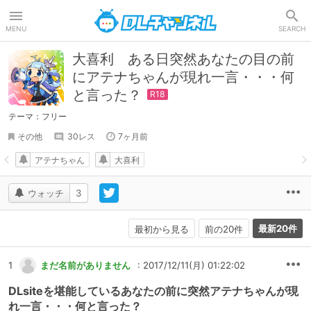
DLチャンネル
MENU
SEARCH
大喜利 ある日突然あなたの目の前
にアテナちゃんが現れ一言・・・何
と言った？
テーマ：フリー
その他
30レス
7ヶ月前
アテナちゃん
大喜利
ウォッチ
3
最新20件
最初から見る
前の20件
1
まだ名前がありません
: 2017/12/11(月) 01:22:02
DLsiteを堪能しているあなたの前に突然アテナちゃんが現
れ一言・・・何と言った？