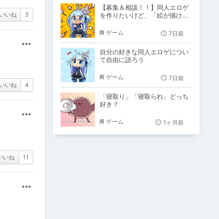
【募集＆相談！！】同人エロゲ
いいね
3
を作りたいけど、「絵が描けな
い！！」「システム作りできな
い！」
ゲーム
7日前
その他
自分の好きな同人エロゲについ
て自由に語ろう
ゲーム
7日前
いいね
4
「寝取り」「寝取られ」どっち
好き？
その他
ゲーム
1ヶ月前
いいね
11
その他