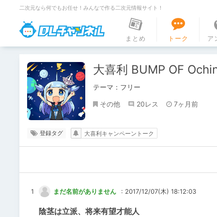
二次元なら何でもお任せ！みんなで作る二次元情報サイト！
DLチャンネル
まとめ
トーク
ア
大喜利 BUMP OF Ochin
テーマ：フリー
その他
20レス
7ヶ月前
登録タグ
大喜利キャンペーントーク
1
まだ名前がありません
: 2017/12/07(木) 18:12:03
陰茎は立派、将来有望才能人