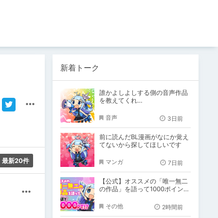
新着トーク
誰かよしよしする側の音声作品
を教えてくれ…
音声
3日前
前に読んだBL漫画がなにか覚え
てないから探してほしいです
最新20件
マンガ
7日前
【公式】オススメの「唯一無二
の作品」を語って1000ポイン
その他
ト！？
その他
2時間前