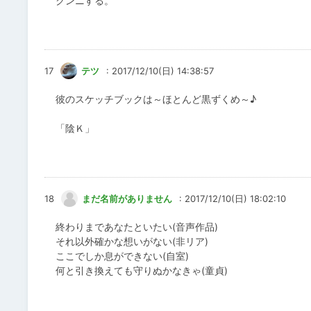
クンニする。
17
テツ
: 2017/12/10(日) 14:38:57
彼のスケッチブックは～ほとんど黒ずくめ～♪
「陰Ｋ」
18
まだ名前がありません
: 2017/12/10(日) 18:02:10
終わりまであなたといたい(音声作品)
それ以外確かな想いがない(非リア)
ここでしか息ができない(自室)
何と引き換えても守りぬかなきゃ(童貞)