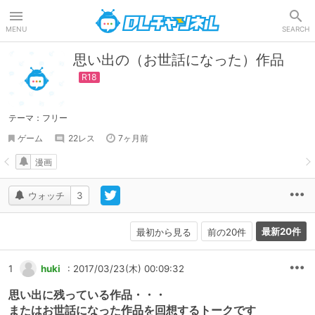
DLチャンネル
MENU
SEARCH
思い出の（お世話になった）作品
テーマ：フリー
ゲーム
22レス
7ヶ月前
漫画
ウォッチ
3
最新20件
最初から見る
前の20件
1
huki
: 2017/03/23(木) 00:09:32
思い出に残っている作品・・・
またはお世話になった作品を回想するトークです