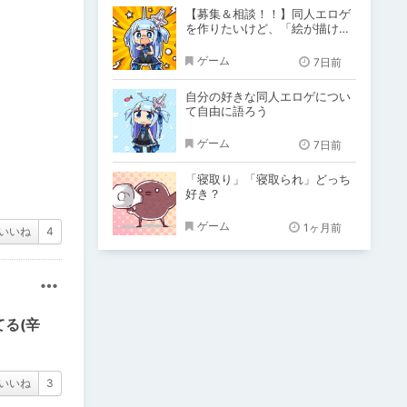
【募集＆相談！！】同人エロゲ
を作りたいけど、「絵が描けな
い！！」「システム作りできな
い！」
ゲーム
7日前
自分の好きな同人エロゲについ
て自由に語ろう
ゲーム
7日前
「寝取り」「寝取られ」どっち
好き？
ゲーム
1ヶ月前
いいね
4
その他
る(辛
いいね
3