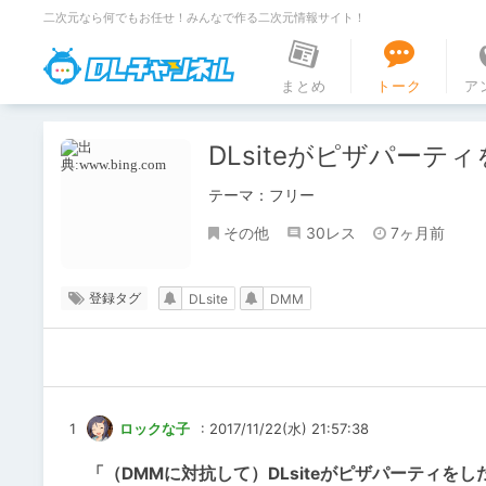
二次元なら何でもお任せ！みんなで作る二次元情報サイト！
DLチャンネル
まとめ
トーク
ア
DLsiteがピザパー
テーマ：フリー
その他
30レス
7ヶ月前
登録タグ
DLsite
DMM
1
ロックな子
: 2017/11/22(水) 21:57:38
「（DMMに対抗して）DLsiteがピザパーティ