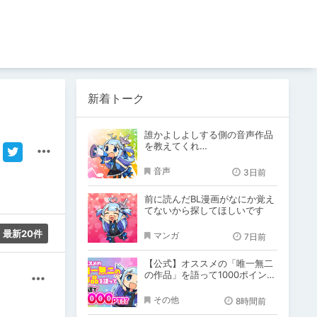
新着トーク
誰かよしよしする側の音声作品
を教えてくれ…
音声
3日前
前に読んだBL漫画がなにか覚え
てないから探してほしいです
最新20件
マンガ
7日前
【公式】オススメの「唯一無二
の作品」を語って1000ポイン
その他
ト！？
その他
8時間前