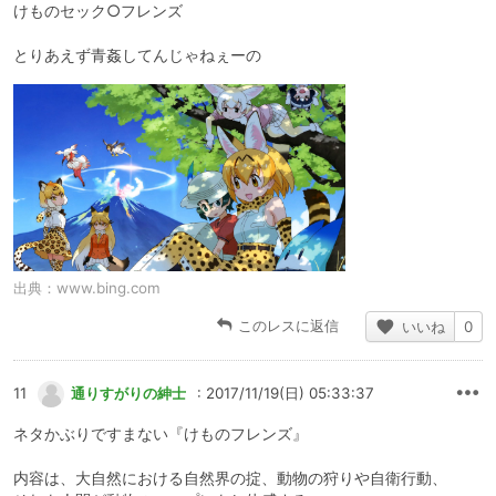
けものセック○フレンズ
とりあえず青姦してんじゃねぇーの
出典：
www.bing.com
このレスに返信
いいね
0
11
通りすがりの紳士
: 2017/11/19(日) 05:33:37
ネタかぶりですまない『けものフレンズ』
内容は、大自然における自然界の掟、動物の狩りや自衛行動、