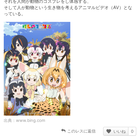
それを人間が動物のコスプレをし体感する、
そして人が動物という生き物を考えるアニマルビデオ（AV）とな
っている。
出典：
www.bing.com
このレスに返信
いいね
0