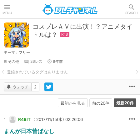
DLチャンネル
MENU
SEARCH
コスプレＡＶに出演！？アニメタイ
トルは？
テーマ：フリー
その他
26レス
9年前
ウォッチ
2
最新20件
最初から見る
前の20件
1
R4BIT
: 2017/11/15(水) 02:26:06
まんが日本昔ばなし