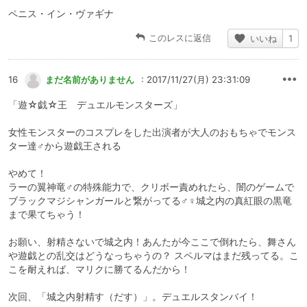
ペニス・イン・ヴァギナ
このレスに返信
いいね
1
16
まだ名前がありません
: 2017/11/27(月) 23:31:09
「遊☆戯☆王 デュエルモンスターズ」
女性モンスターのコスプレをした出演者が大人のおもちゃでモンス
ター達♂から遊戯王される
やめて！
ラーの翼神竜♂の特殊能力で、クリボー責めれたら、闇のゲームで
ブラックマジシャンガールと繋がってる♂♀城之内の真紅眼の黒竜
まで果てちゃう！
お願い、射精さないで城之内！あんたが今ここで倒れたら、舞さん
や遊戯との乱交はどうなっちゃうの？ スペルマはまだ残ってる。こ
こを耐えれば、マリクに勝てるんだから！
次回、「城之内射精す（だす）」。デュエルスタンバイ！