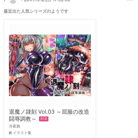
最近出た人気シリーズのようです
退魔ノ隷刻 Vol.03 ～屈服の改造
闘辱調教～
月夜鴉
イラスト集