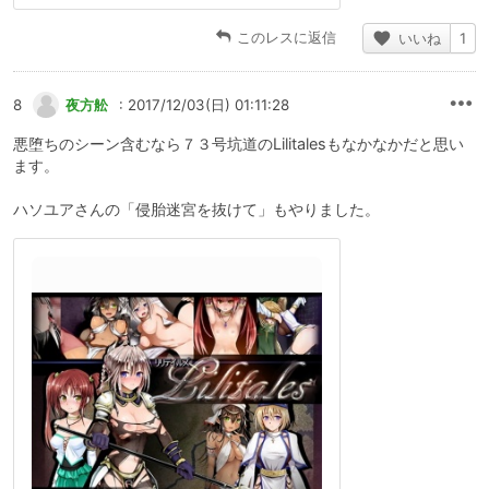
このレスに返信
いいね
1
8
夜方舩
: 2017/12/03(日) 01:11:28
悪堕ちのシーン含むなら７３号坑道のLilitalesもなかなかだと思い
ます。
ハソユアさんの「侵胎迷宮を抜けて」もやりました。