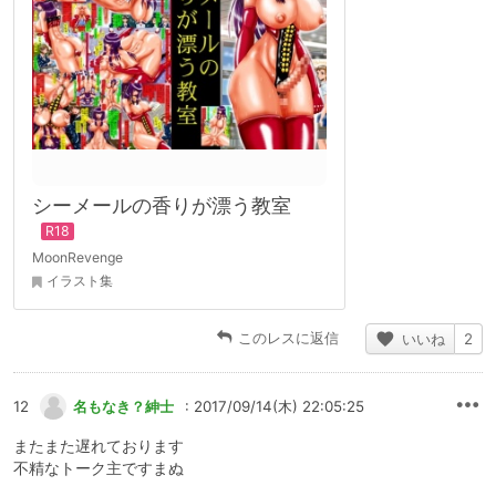
シーメールの香りが漂う教室
MoonRevenge
イラスト集
このレスに返信
いいね
2
12
名もなき？紳士
: 2017/09/14(木) 22:05:25
またまた遅れております
不精なトーク主ですまぬ