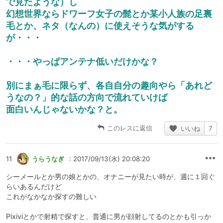
で見たような）し
幻想世界ならドワーフ女子の髭とか某小人族の足裏
毛とか、ネタ（なんの）に使えそうな気がする
が・・・
・・・やっぱアンテナ低いだけかな？
別にまぁ毛に限らず、各自自分の趣向やら「あれど
うなの？」的な話の方向で流れていけば
面白いんじゃないかな？と。
このレスに返信
いいね
7
11
うらうなぎ
: 2017/09/13(水) 20:08:20
シーメールとか男の娘とかの、オナニーが見たい時が、週に１回ぐ
らいあるんだけど
これがなかなか探すの難しい
Pixiviとかで射精で探すと、普通に男が顔射してるのとかも引っか