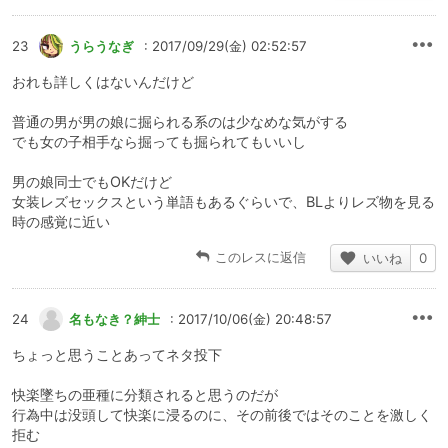
23
うらうなぎ
: 2017/09/29(金) 02:52:57
おれも詳しくはないんだけど
普通の男が男の娘に掘られる系のは少なめな気がする
でも女の子相手なら掘っても掘られてもいいし
男の娘同士でもOKだけど
女装レズセックスという単語もあるぐらいで、BLよりレズ物を見る
時の感覚に近い
このレスに返信
いいね
0
24
名もなき？紳士
: 2017/10/06(金) 20:48:57
ちょっと思うことあってネタ投下
快楽墜ちの亜種に分類されると思うのだが
行為中は没頭して快楽に浸るのに、その前後ではそのことを激しく
拒む