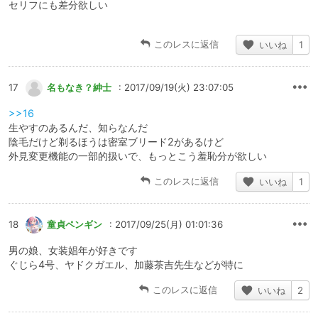
セリフにも差分欲しい
このレスに返信
いいね
1
17
名もなき？紳士
: 2017/09/19(火) 23:07:05
>>16
生やすのあるんだ、知らなんだ
陰毛だけど剃るほうは密室ブリード2があるけど
外見変更機能の一部的扱いで、もっとこう羞恥分が欲しい
このレスに返信
いいね
1
18
童貞ペンギン
: 2017/09/25(月) 01:01:36
男の娘、女装娼年が好きです
ぐじら4号、ヤドクガエル、加藤茶吉先生などが特に
このレスに返信
いいね
2