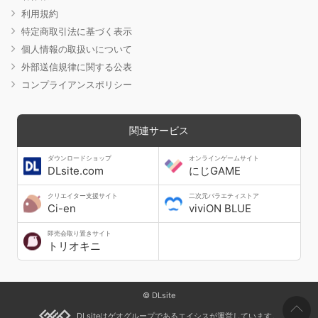
利用規約
特定商取引法に基づく表示
個人情報の取扱いについて
外部送信規律に関する公表
コンプライアンスポリシー
関連サービス
ダウンロードショップ
オンラインゲームサイト
DLsite.com
にじGAME
クリエイター支援サイト
二次元バラエティストア
Ci-en
viviON BLUE
即売会取り置きサイト
トリオキニ
© DLsite
DLsiteはゲオグループであるエイシスが運営しています。