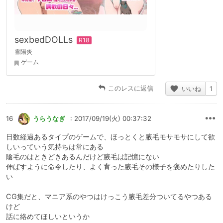
sexbedDOLLs
雪陽炎
ゲーム
このレスに返信
いいね
1
16
うらうなぎ
: 2017/09/19(火) 00:37:32
日数経過あるタイプのゲームで、ほっとくと腋毛モサモサにして欲
しいっていう気持ちは常にある
陰毛のはときどきあるんだけど腋毛は記憶にない
伸ばすように命令したり、よく育った腋毛その様子を褒めたりした
い
CG集だと、マニア系のやつはけっこう腋毛差分ついてるやつある
けど
話に絡めてほしいというか