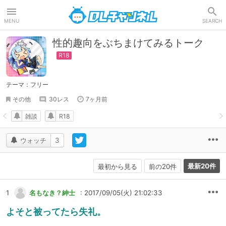
DLチャンネル
MENU
SEARCH
性的趣向をぶちまけてみるトーク
テーマ：フリー
その他
30レス
7ヶ月前
雑談
R18
ウォッチ
3
最新20件
最初から見る
前の20件
1
名もなき？紳士
: 2017/09/05(火) 21:02:33
よそと被ってたら失礼。