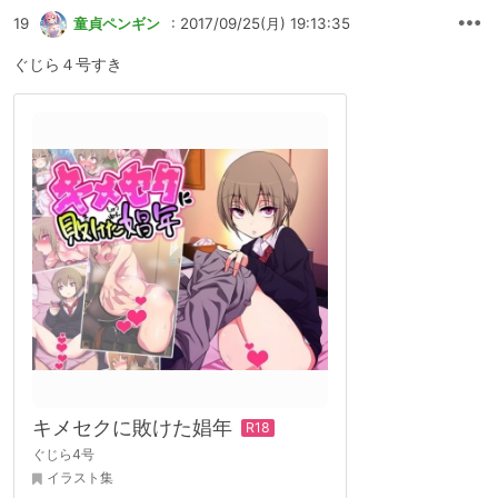
19
童貞ペンギン
: 2017/09/25(月) 19:13:35
ぐじら４号すき
キメセクに敗けた娼年
ぐじら4号
イラスト集