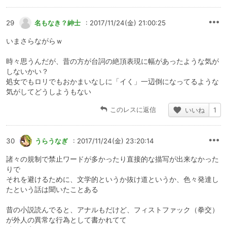
29
名もなき？紳士
: 2017/11/24(金) 21:00:25
いまさらながらｗ
時々思うんだが、昔の方が台詞の絶頂表現に幅があったような気が
しないかい？
処女でもロリでもおかまいなしに「イく」一辺倒になってるような
気がしてどうしようもない
このレスに返信
いいね
1
30
うらうなぎ
: 2017/11/24(金) 23:20:14
諸々の規制で禁止ワードが多かったり直接的な描写が出来なかった
りで
それを避けるために、文学的というか抜け道というか、色々発達し
たという話は聞いたことある
昔の小説読んでると、アナルもだけど、フィストファック（拳交）
が外人の異常な行為として書かれてて