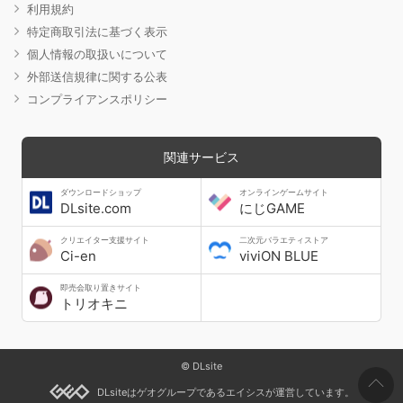
利用規約
特定商取引法に基づく表示
個人情報の取扱いについて
外部送信規律に関する公表
コンプライアンスポリシー
関連サービス
ダウンロードショップ
オンラインゲームサイト
DLsite.com
にじGAME
クリエイター支援サイト
二次元バラエティストア
Ci-en
viviON BLUE
即売会取り置きサイト
トリオキニ
© DLsite
DLsiteはゲオグループであるエイシスが運営しています。