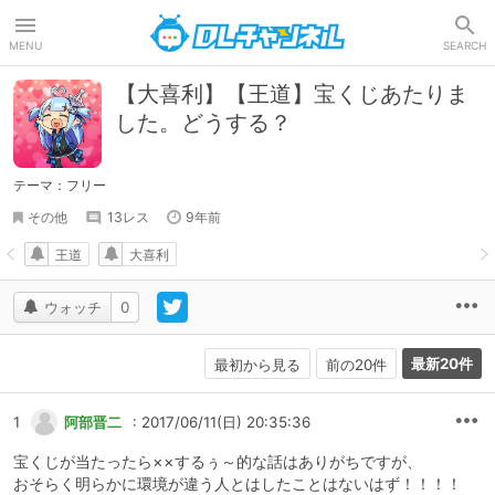
DLチャンネル
MENU
SEARCH
【大喜利】【王道】宝くじあたりま
した。どうする？
テーマ：フリー
その他
13レス
9年前
王道
大喜利
ウォッチ
0
最新20件
最初から見る
前の20件
1
阿部晋二
: 2017/06/11(日) 20:35:36
宝くじが当たったら××するぅ～的な話はありがちですが、
おそらく明らかに環境が違う人とはしたことはないはず！！！！