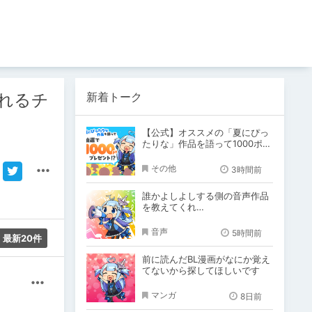
新着トーク
れるチ
【公式】オススメの「夏にぴっ
たりな」作品を語って1000ポイ
ント！？
その他
3時間前
誰かよしよしする側の音声作品
を教えてくれ…
音声
5時間前
最新20件
前に読んだBL漫画がなにか覚え
てないから探してほしいです
その他
マンガ
8日前