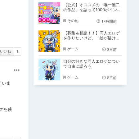
【公式】オススメの「唯一無二
の作品」を語って1000ポイン
ト！？
その他
17時間前
【募集＆相談！！】同人エロゲ
を作りたいけど、「絵が描けな
い！！」「システム作りできな
い！」
ゲーム
8日前
いいね
1
自分の好きな同人エロゲについ
て自由に語ろう
その他
ゲーム
8日前
ていま
グを使