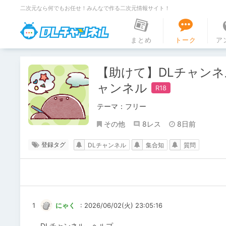
二次元なら何でもお任せ！みんなで作る二次元情報サイト！
DLチャンネル
まとめ
トーク
ア
【助けて】DLチャン
ャンネル
テーマ：フリー
その他
8レス
8日前
登録タグ
DLチャンネル
集合知
質問
1
にゃく
: 2026/06/02(火) 23:05:16
DLチャンネル ヘルプ