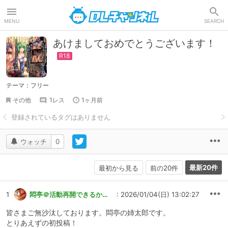
DLチャンネル
MENU
SEARCH
あけましておめでとうございます！
テーマ：フリー
その他
1レス
1ヶ月前
ウォッチ
0
最新20件
最初から見る
前の20件
1
悶亭＠活動再開できるかな…
: 2026/01/04(日) 13:02:27
皆さまご無沙汰しております。悶亭の姉太郎です。
とりあえずの初投稿！