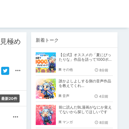
新着トーク
ン見極め
【公式】オススメの「夏にぴっ
たりな」作品を語って1000ポイ
ント！？
その他
8分前
誰かよしよしする側の音声作品
を教えてくれ…
音声
4日前
最新20件
前に読んだBL漫画がなにか覚え
てないから探してほしいです
その他
マンガ
8日前