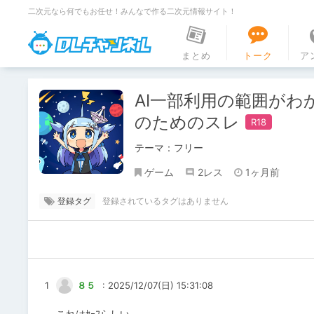
二次元なら何でもお任せ！みんなで作る二次元情報サイト！
DLチャンネル
まとめ
トーク
ア
AI一部利用の範囲がわ
のためのスレ
テーマ：フリー
ゲーム
2レス
1ヶ月前
登録タグ
1
８５
: 2025/12/07(日) 15:31:08
これはｾｰﾌらしい