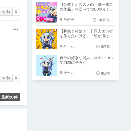
【公式】オススメの「唯一無二
の作品」を語って1000ポイン
いいね
0
ト！？
その他
5時間前
その他
【募集＆相談！！】同人エロゲ
を作りたいけど、「絵が描けな
い！！」「システム作りできな
い！」
ゲーム
8日前
自分の好きな同人エロゲについ
て自由に語ろう
ゲーム
8日前
いいね
0
最新20件