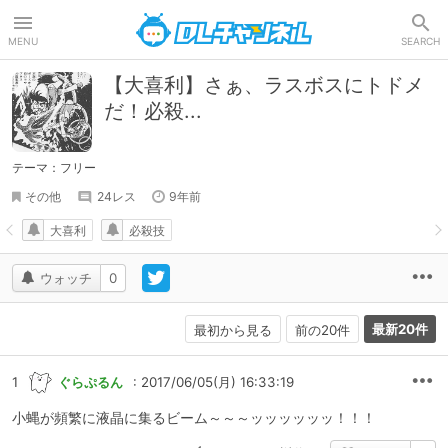
DLチャンネル
MENU
SEARCH
【大喜利】さぁ、ラスボスにトドメ
だ！必殺...
テーマ：フリー
その他
24レス
9年前
大喜利
必殺技
ウォッチ
0
最新20件
最初から見る
前の20件
1
ぐらぷるん
: 2017/06/05(月) 16:33:19
小蝿が頻繁に液晶に集るビーム～～～ッッッッッッ！！！