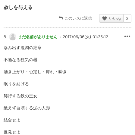
赦しを与える
このレスに返信
いいね
3
8
まだ名前がありません
: 2017/06/06(火) 01:25:12
滲み出す混濁の紋章
不遜なる狂気の器
湧き上がり・否定し・痺れ・瞬き
眠りを妨げる
爬行する鉄の王女
絶えず自壊する泥の人形
結合せよ
反発せよ