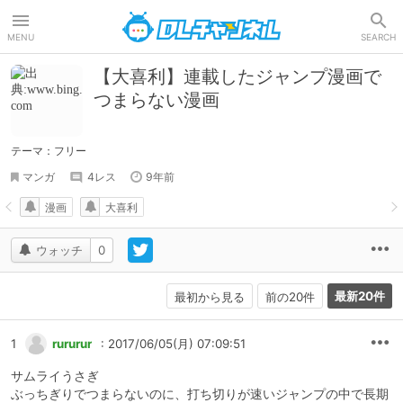
DLチャンネル
MENU
SEARCH
【大喜利】連載したジャンプ漫画で
つまらない漫画
テーマ：フリー
マンガ
4レス
9年前
漫画
大喜利
ウォッチ
0
最新20件
最初から見る
前の20件
1
rururur
: 2017/06/05(月) 07:09:51
サムライうさぎ
ぶっちぎりでつまらないのに、打ち切りが速いジャンプの中で長期